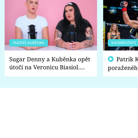
TADEÁŠ KUBĚNKA
SHOWBYZNYS
Sugar Denny a Kuběnka opět
Patrik Kincl se zastal
útočí na Veronicu Biasiol.
poraženéh
Proč je podle nich falešná a
fanoušci n
lže o své nevěře?