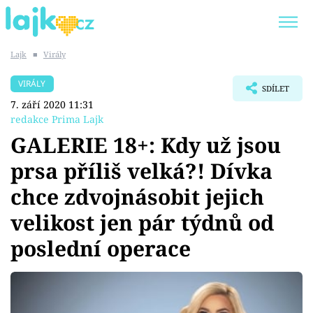
Lajk
■
Virály
Trendy:
KARLOS VÉMOLA
ONLYFANS
VIRÁLY
SDÍLET
SHOPAHOLICADEL
CLASH OF THE STARS
7. září 2020 11:31
redakce Prima Lajk
GALERIE 18+: Kdy už jsou
prsa příliš velká?! Dívka
Témata
chce zdvojnásobit jejich
Showbyznys
velikost jen pár týdnů od
poslední operace
Youtubeři
Virály