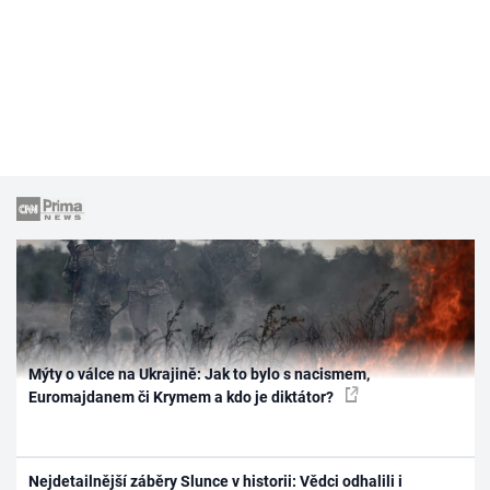
Mýty o válce na Ukrajině: Jak to bylo s nacismem,
Euromajdanem či Krymem a kdo je diktátor?
Nejdetailnější záběry Slunce v historii: Vědci odhalili i