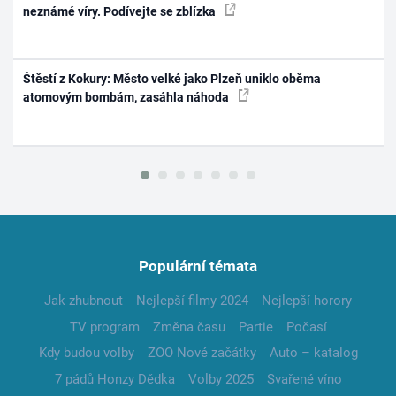
neznámé víry. Podívejte se zblízka
Štěstí z Kokury: Město velké jako Plzeň uniklo oběma
atomovým bombám, zasáhla náhoda
Populární témata
Jak zhubnout
Nejlepší filmy 2024
Nejlepší horory
TV program
Změna času
Partie
Počasí
Kdy budou volby
ZOO Nové začátky
Auto – katalog
7 pádů Honzy Dědka
Volby 2025
Svařené víno