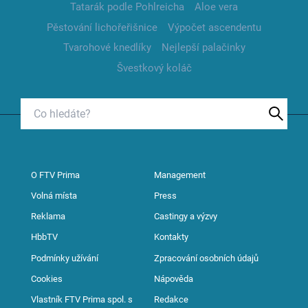
Tatarák podle Pohlreicha
Aloe vera
Pěstování lichořeřišnice
Výpočet ascendentu
Tvarohové knedlíky
Nejlepší palačinky
Švestkový koláč
O FTV Prima
Management
Volná místa
Press
Reklama
Castingy a výzvy
HbbTV
Kontakty
Podmínky užívání
Zpracování osobních údajů
Cookies
Nápověda
Vlastník FTV Prima spol. s
Redakce