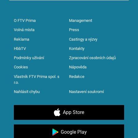
O FTV Prima
Management
Volná místa
Press
Reklama
Castingy a výzvy
HbbTV
Kontakty
Podmínky užívání
Zpracování osobních údajů
Cookies
Nápověda
Vlastník FTV Prima spol. s
Redakce
r.o.
Nahlásit chybu
Nastavení soukromí
App Store
Google Play