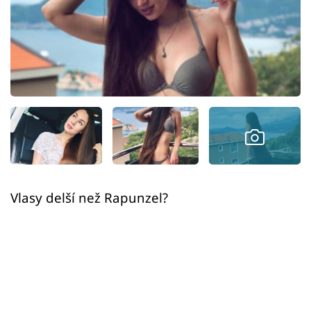
Sex a vztahy
Videa
Sledujte prima+
Přihlášení
Sledujte nás
Vlasy delší než Rapunzel?