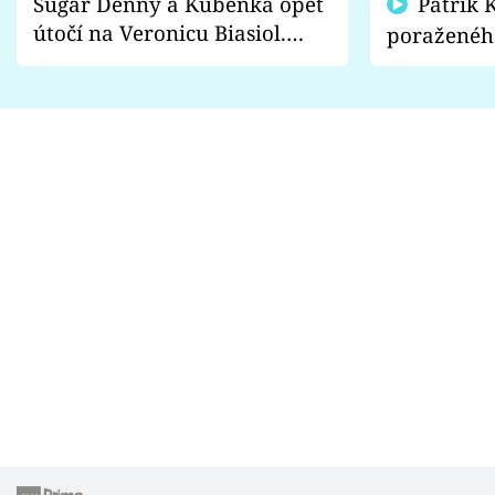
Sugar Denny a Kuběnka opět
Patrik Kincl se zastal
útočí na Veronicu Biasiol.
poraženéh
Proč je podle nich falešná a
fanoušci n
lže o své nevěře?