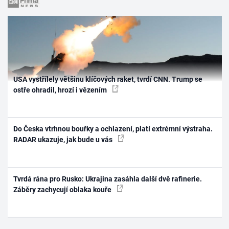
USA vystřílely většinu klíčových raket, tvrdí CNN. Trump se
ostře ohradil, hrozí i vězením
Do Česka vtrhnou bouřky a ochlazení, platí extrémní výstraha.
RADAR ukazuje, jak bude u vás
Tvrdá rána pro Rusko: Ukrajina zasáhla další dvě rafinerie.
Záběry zachycují oblaka kouře