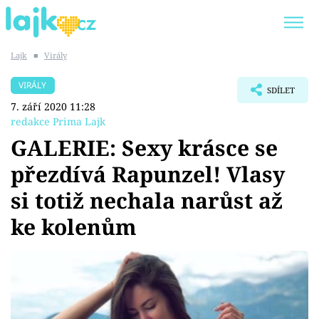
Lajk
■
Virály
Trendy:
KARLOS VÉMOLA
ONLYFANS
VIRÁLY
SDÍLET
SHOPAHOLICADEL
CLASH OF THE STARS
7. září 2020 11:28
redakce Prima Lajk
GALERIE: Sexy krásce se
přezdívá Rapunzel! Vlasy
Témata
si totiž nechala narůst až
Showbyznys
ke kolenům
Youtubeři
Virály