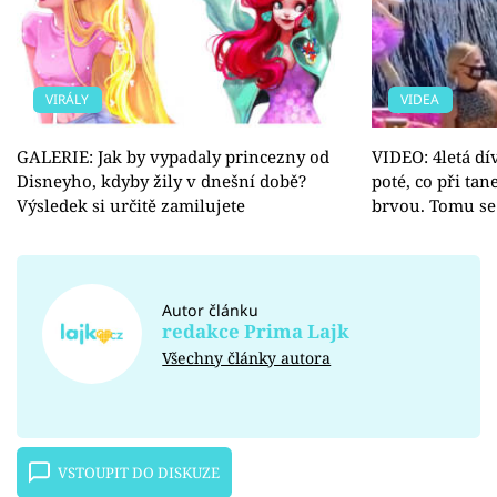
VIRÁLY
VIDEA
GALERIE: Jak by vypadaly princezny od
VIDEO: 4letá dí
Disneyho, kdyby žily v dnešní době?
poté, co při t
Výsledek si určitě zamilujete
brvou. Tomu se
Autor článku
redakce Prima Lajk
Všechny články autora
VSTOUPIT DO DISKUZE