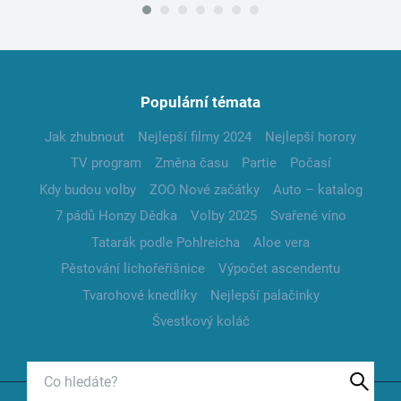
Populární témata
Jak zhubnout
Nejlepší filmy 2024
Nejlepší horory
TV program
Změna času
Partie
Počasí
Kdy budou volby
ZOO Nové začátky
Auto – katalog
7 pádů Honzy Dědka
Volby 2025
Svařené víno
Tatarák podle Pohlreicha
Aloe vera
Pěstování lichořeřišnice
Výpočet ascendentu
Tvarohové knedlíky
Nejlepší palačinky
Švestkový koláč