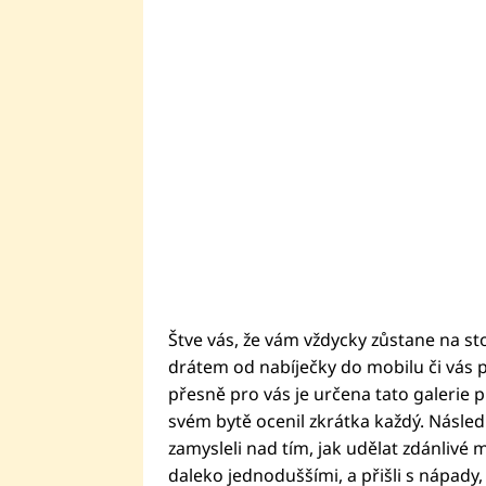
Štve vás, že vám vždycky zůstane na st
drátem od nabíječky do mobilu či vás p
přesně pro vás je určena tato galerie 
svém bytě ocenil zkrátka každý. Následuj
zamysleli nad tím, jak udělat zdánlivé 
daleko jednoduššími, a přišli s nápady,