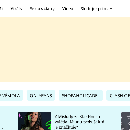
ři
Virály
Sex a vztahy
Videa
Sledujte prima+
Showbyznys
Extrém
VIRÁLY
KURIOZITY
VIDEA
KVÍZY
S VÉMOLA
ONLYFANS
SHOPAHOLICADEL
CLASH OF
Z Mishaly ze StarHousu
vylétlo: Miluju prdy. Jak si
co
je značkuje?