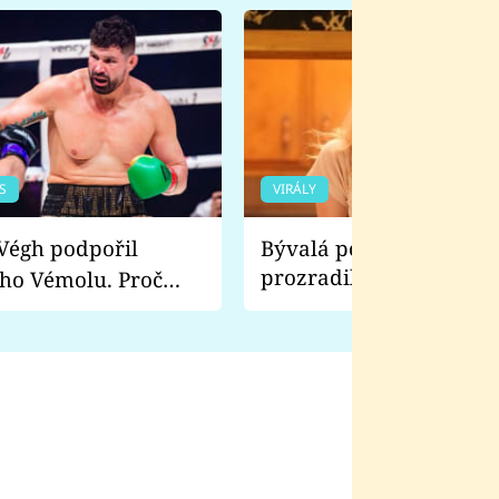
S
VIRÁLY
Bývalá pornoherečka
prozradila, co ji šokova
ho Vémolu. Proč
natáčení Euforie. Vážně
ji zápasit s ním než
bylo drsnější než hanba
 Kinclem?
filmy?