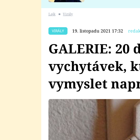
se v Plzni stalo
Lajk
■
Virály
19. listopadu 2021 17:32
redak
VIRÁLY
GALERIE: 20 
vychytávek, k
vymyslet napr