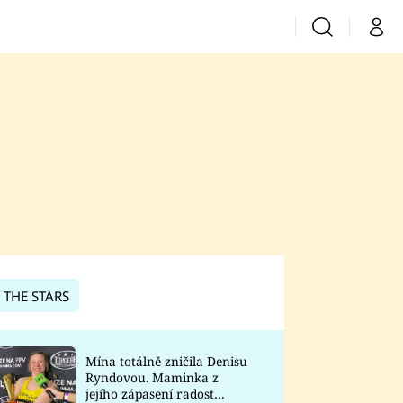
Vyhledávání
Můj 
Prima+
CNN Prima News
Prima Fresh
Prima Living
Prima Zoom
 THE STARS
Prima Lajk
Mína totálně zničila Denisu
Ryndovou. Maminka z
Sledujte nás
jejího zápasení radost