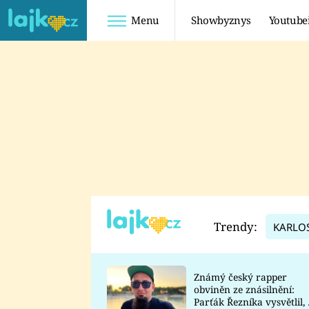
Menu
Showbyznys
Youtube
Youtuberky
Youtubeři
SHOPAHOLICADEL
FATTYPILLOW
ANNA ŠULC
FREESCOOT
SUGAR DENNY
ADAM KAJUMI
LADUŠKA
TADEÁŠ KUBĚNKA
DOMINIKA
DATEL
Trendy:
KARLO
MYSLIVCOVÁ
Známý český rapper
obviněn ze znásilnění:
Parťák Řezníka vysvětlil, 