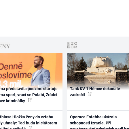
ma představila podzim: startuje
Tank KV-1 Němce dokonale
ma sport, vrací se Polabí, Zrádci
zaskočil
ové kriminálky
thiase Hložka ženy do vztahu
Operace Entebbe ukázala
dy uhnaly: Teď budu iniciátorem
schopnosti Izraele. Při
 slibuje zpěvák
osvobozování rukojmích padl br