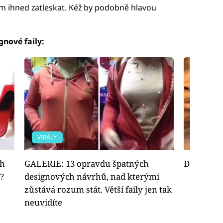
m ihned zatleskat. Kéž by podobně hlavou
gnové faily:
VIRÁLY
FOTOGAL
ch
GALERIE: 13 opravdu špatných
Designové
?
designových návrhů, nad kterými
zůstává rozum stát. Větší faily jen tak
neuvidíte