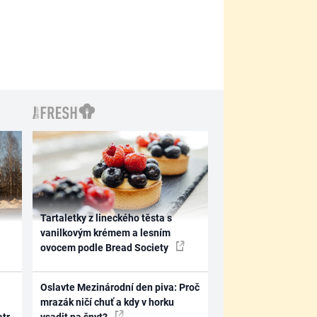
Tartaletky z lineckého těsta s
vanilkovým krémem a lesním
ovocem podle Bread Society
Oslavte Mezinárodní den piva: Proč
mrazák ničí chuť a kdy v horku
atr
vsadit na šnyt?