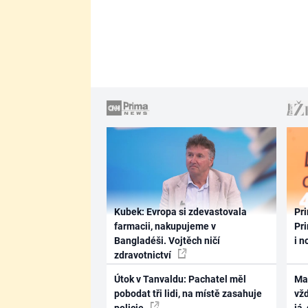
Kubek: Evropa si zdevastovala
Pri
farmacii, nakupujeme v
Pri
Bangladéši. Vojtěch ničí
i n
zdravotnictví
Útok v Tanvaldu: Pachatel měl
Ma
pobodat tři lidi, na místě zasahuje
vž
policie
já,