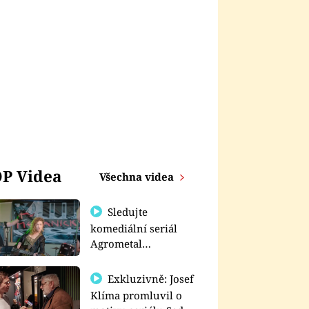
P Videa
Všechna videa
Sledujte
komediální seriál
Agrometal
exkluzivně na
prima+
Exkluzivně: Josef
Klíma promluvil o