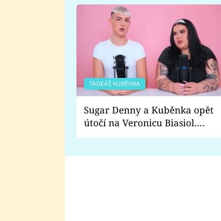
TADEÁŠ KUBĚNKA
Sugar Denny a Kuběnka opět
útočí na Veronicu Biasiol.
Proč je podle nich falešná a
lže o své nevěře?