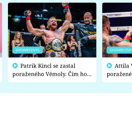
SHOWBYZNYS
SHOWBYZNY
Patrik Kincl se zastal
Attila Végh podpořil
poraženého Vémoly. Čím ho
poražené
fanoušci naštvali?
chce radě
s vítězem