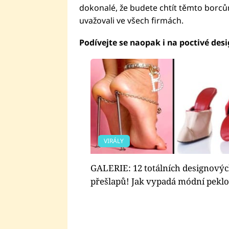
dokonalé, že budete chtít těmto borců
uvažovali ve všech firmách.
Podívejte se naopak i na poctivé desi
VIRÁLY
GALERIE: 12 totálních designový
přešlapů! Jak vypadá módní peklo