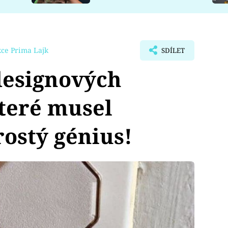
ce Prima Lajk
SDÍLET
designových
teré musel
ostý génius!