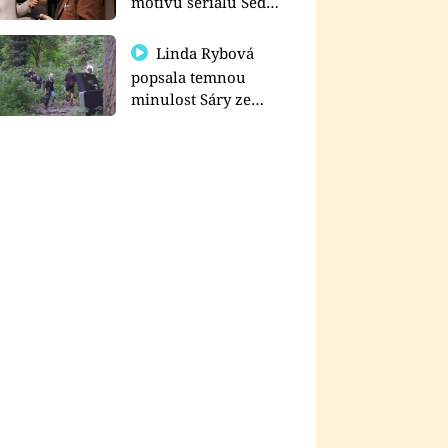
motivu seriálu Sedm
schodů k moci
Linda Rybová
popsala temnou
minulost Sáry ze
seriálu Zákony vlka