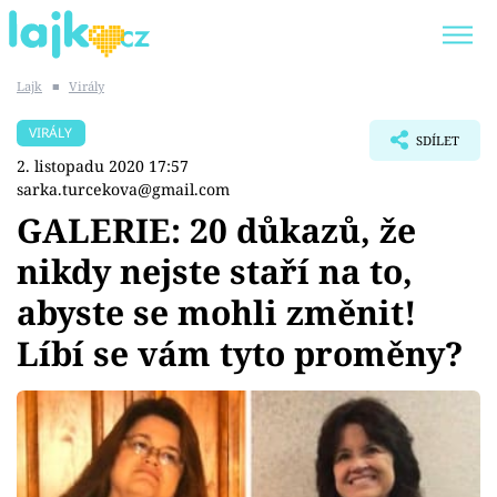
Lajk
■
Virály
Trendy:
KARLOS VÉMOLA
ONLYFANS
VIRÁLY
SDÍLET
SHOPAHOLICADEL
CLASH OF THE STARS
2. listopadu 2020 17:57
sarka.turcekova@gmail.com
GALERIE: 20 důkazů, že
nikdy nejste staří na to,
Témata
abyste se mohli změnit!
Showbyznys
Líbí se vám tyto proměny?
Youtubeři
Virály