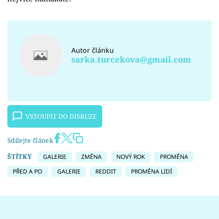
Autor článku
sarka.turcekova@gmail.com
VSTOUPIT DO DISKUZE
Sdílejte článek
ŠTÍTKY
GALERIE
ZMĚNA
NOVÝ ROK
PROMĚNA
PŘED A PO
GALERIE
REDDIT
PROMĚNA LIDÍ