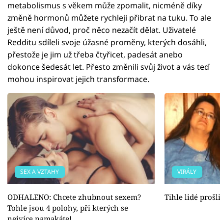
metabolismus s věkem může zpomalit, nicméně díky
změně hormonů můžete rychleji přibrat na tuku. To ale
ještě není důvod, proč něco nezačít dělat. Uživatelé
Redditu sdíleli svoje úžasné proměny, kterých dosáhli,
přestože je jim už třeba čtyřicet, padesát anebo
dokonce šedesát let. Přesto změnili svůj život a vás teď
mohou inspirovat jejich transformace.
SEX A VZTAHY
VIRÁLY
ODHALENO: Chcete zhubnout sexem?
Tihle lidé proš
Tohle jsou 4 polohy, při kterých se
nejvíce namakáte!