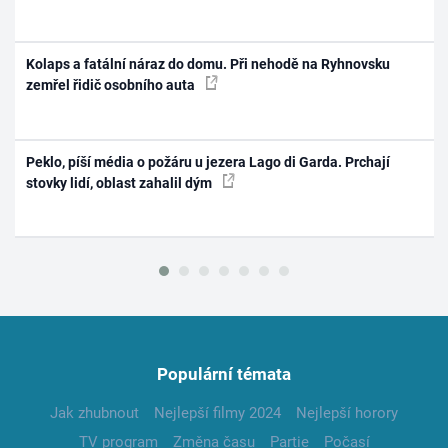
Kolaps a fatální náraz do domu. Při nehodě na Ryhnovsku
zemřel řidič osobního auta
Peklo, píší média o požáru u jezera Lago di Garda. Prchají
stovky lidí, oblast zahalil dým
Populární témata
Jak zhubnout
Nejlepší filmy 2024
Nejlepší horory
TV program
Změna času
Partie
Počasí