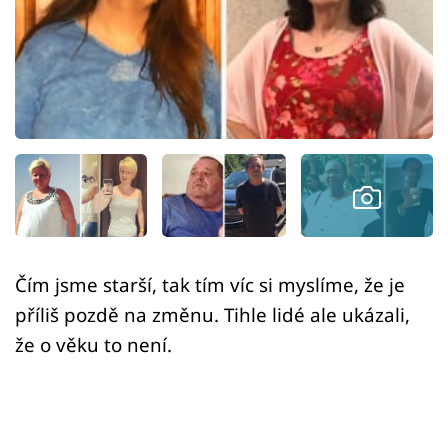
Sex a vztahy
Videa
Sledujte prima+
Přihlášení
Sledujte nás
Čím jsme starší, tak tím víc si myslíme, že je
příliš pozdě na změnu. Tihle lidé ale ukázali,
že o věku to není.