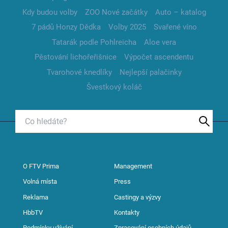
Kdy budou volby
ZOO Nové začátky
Auto – katalog
7 pádů Honzy Dědka
Volby 2025
Svařené víno
Tatarák podle Pohlreicha
Aloe vera
Pěstování lichořeřišnice
Výpočet ascendentu
Tvarohové knedlíky
Nejlepší palačinky
Švestkový koláč
O FTV Prima
Management
Volná místa
Press
Reklama
Castingy a výzvy
HbbTV
Kontakty
Podmínky užívání
Zpracování osobních údajů