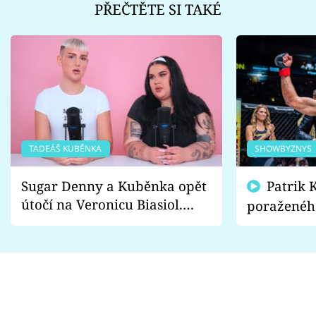
PŘEČTĚTE SI TAKÉ
TADEÁŠ KUBĚNKA
SHOWBYZNYS
Sugar Denny a Kuběnka opět
Patrik Kincl se zastal
útočí na Veronicu Biasiol.
poraženéh
Proč je podle nich falešná a
fanoušci n
lže o své nevěře?