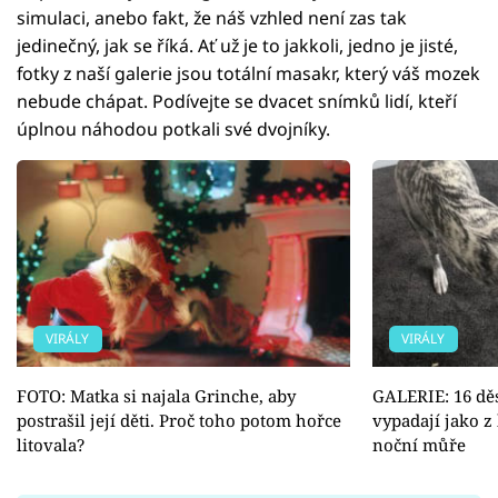
simulaci, anebo fakt, že náš vzhled není zas tak
jedinečný, jak se říká. Ať už je to jakkoli, jedno je jisté,
fotky z naší galerie jsou totální masakr, který váš mozek
nebude chápat. Podívejte se dvacet snímků lidí, kteří
úplnou náhodou potkali své dvojníky.
VIRÁLY
VIRÁLY
FOTO: Matka si najala Grinche, aby
GALERIE: 16 děs
postrašil její děti. Proč toho potom hořce
vypadají jako z 
litovala?
noční můře