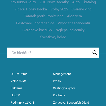
Kdy budou volby
ZOO Nové začátky
Auto – katalog
7 pádů Honzy Dědka
Volby 2025
Svařené víno
Tatarák podle Pohlreicha
Aloe vera
Pěstování lichořeřišnice
Výpočet ascendentu
Tvarohové knedlíky
Nejlepší palačinky
Švestkový koláč
O FTV Prima
Management
Volná místa
Press
Reklama
Castingy a výzvy
HbbTV
Kontakty
Podmínky užívání
Zpracování osobních údajů