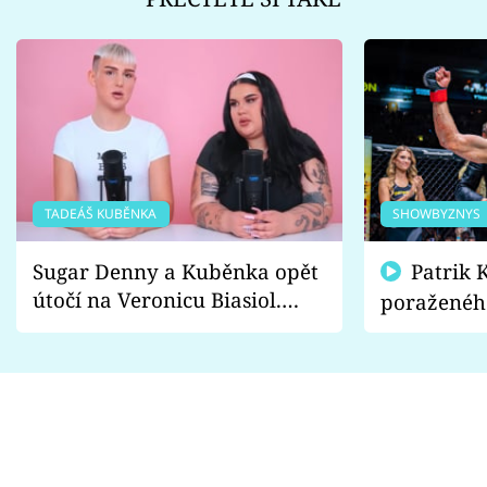
TADEÁŠ KUBĚNKA
SHOWBYZNYS
Sugar Denny a Kuběnka opět
Patrik Kincl se zastal
útočí na Veronicu Biasiol.
poraženéh
Proč je podle nich falešná a
fanoušci n
lže o své nevěře?