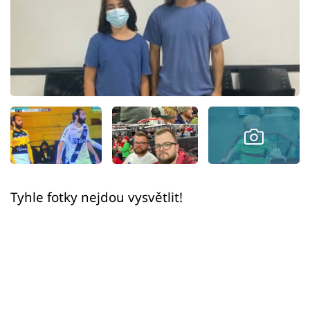
Sex a vztahy
Videa
Sledujte prima+
Přihlášení
Sledujte nás
Tyhle fotky nejdou vysvětlit!