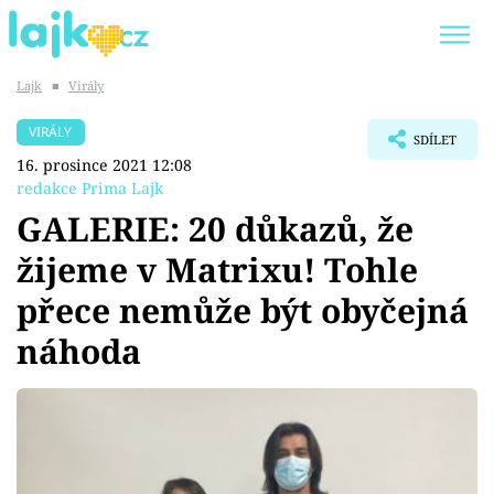
Lajk
■
Virály
Trendy:
KARLOS VÉMOLA
ONLYFANS
VIRÁLY
SDÍLET
SHOPAHOLICADEL
CLASH OF THE STARS
16. prosince 2021 12:08
redakce Prima Lajk
GALERIE: 20 důkazů, že
žijeme v Matrixu! Tohle
Témata
přece nemůže být obyčejná
Showbyznys
náhoda
Youtubeři
Virály