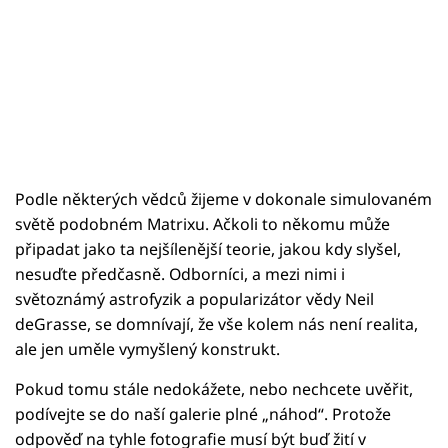
Podle některých vědců žijeme v dokonale simulovaném
světě podobném Matrixu. Ačkoli to někomu může
připadat jako ta nejšílenější teorie, jakou kdy slyšel,
nesuďte předčasně. Odborníci, a mezi nimi i
světoznámý astrofyzik a popularizátor vědy Neil
deGrasse, se domnívají, že vše kolem nás není realita,
ale jen uměle vymyšlený konstrukt.
Pokud tomu stále nedokážete, nebo nechcete uvěřit,
podívejte se do naší galerie plné „náhod“. Protože
odpověď na tyhle fotografie musí být buď žití v