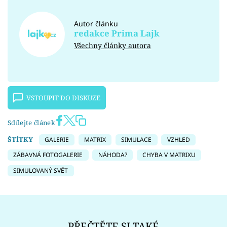
Autor článku
redakce Prima Lajk
Všechny články autora
VSTOUPIT DO DISKUZE
Sdílejte článek
ŠTÍTKY
GALERIE
MATRIX
SIMULACE
VZHLED
ZÁBAVNÁ FOTOGALERIE
NÁHODA?
CHYBA V MATRIXU
SIMULOVANÝ SVĚT
PŘEČTĚTE SI TAKÉ