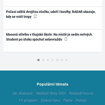
Počasí udělá dvojitou otočku, udeří i bouřky. RADAR ukazuje,
kdy se vrátí tropy
Masová střelba v thajské škole: Na místě je sedm mrtvých.
Student po útoku spáchal sebevraždu
Populární témata
Jak zhubnout
Nejlepší filmy 2024
Nejlepší horory
TV program
Změna času
Partie
Počasí