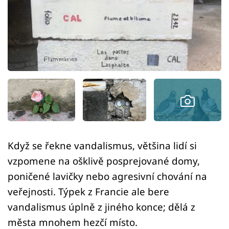
Sex a vztahy
Videa
Sledujte prima+
Přihlášení
Sledujte nás
Když se řekne vandalismus, většina lidí si
vzpomene na ošklivě posprejované domy,
poničené lavičky nebo agresivní chování na
veřejnosti. Týpek z Francie ale bere
vandalismus úplně z jiného konce; dělá z
města mnohem hezčí místo.