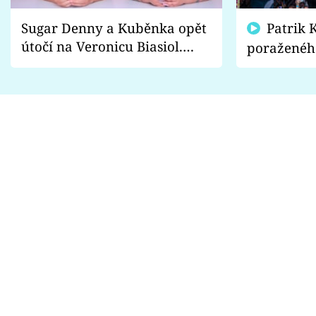
Sugar Denny a Kuběnka opět
Patrik Kincl se zastal
útočí na Veronicu Biasiol.
poraženéh
Proč je podle nich falešná a
fanoušci n
lže o své nevěře?