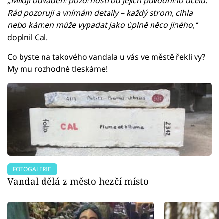
„Miluji odvádění pozornosti od jejich původního účelu.
Rád pozoruji a vnímám detaily – každý strom, cihla
nebo kámen může vypadat jako úplně něco jiného,“
doplnil Cal.
Co byste na takového vandala u vás ve městě řekli vy?
My mu rozhodně tleskáme!
FOTOGALERIE
Vandal dělá z město hezčí místo