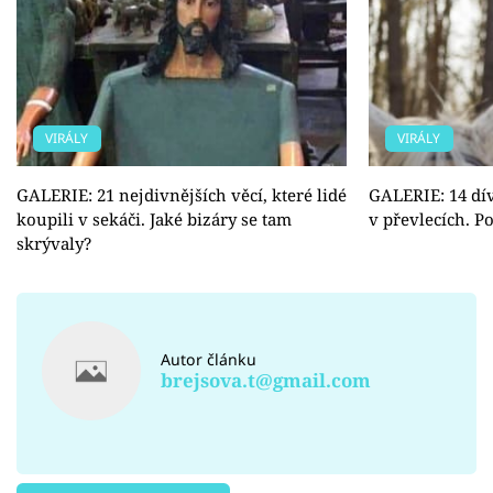
VIRÁLY
VIRÁLY
GALERIE: 21 nejdivnějších věcí, které lidé
GALERIE: 14 dív
koupili v sekáči. Jaké bizáry se tam
v převlecích. P
skrývaly?
Autor článku
brejsova.t@gmail.com