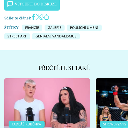
VSTOUPIT DO DISKUZE
Sdílejte článek
ŠTÍTKY
FRANCIE
GALERIE
POULIČNÍ UMĚNÍ
STREET ART
GENIÁLNÍ VANDALISMUS
PŘEČTĚTE SI TAKÉ
TADEÁŠ KUBĚNKA
SHOWBYZNYS