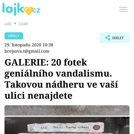
Lajk
■
Virály
Trendy:
KARLOS VÉMOLA
ONLYFANS
VIRÁLY
SDÍLET
SHOPAHOLICADEL
CLASH OF THE STARS
29. listopadu 2020 10:38
brejsova.t@gmail.com
GALERIE: 20 fotek
geniálního vandalismu.
Témata
Takovou nádheru ve vaší
Showbyznys
ulici nenajdete
Youtubeři
Virály