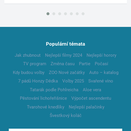
Populární témata
Jak zhubnout
Nejlepší filmy 2024
Nejlepší horory
TV program
Změna času
Partie
Počasí
Kdy budou volby
ZOO Nové začátky
Auto – katalog
7 pádů Honzy Dědka
Volby 2025
Svařené víno
Tatarák podle Pohlreicha
Aloe vera
Pěstování lichořeřišnice
Výpočet ascendentu
Tvarohové knedlíky
Nejlepší palačinky
Švestkový koláč