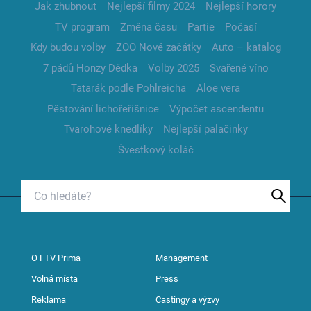
Jak zhubnout
Nejlepší filmy 2024
Nejlepší horory
TV program
Změna času
Partie
Počasí
Kdy budou volby
ZOO Nové začátky
Auto – katalog
7 pádů Honzy Dědka
Volby 2025
Svařené víno
Tatarák podle Pohlreicha
Aloe vera
Pěstování lichořeřišnice
Výpočet ascendentu
Tvarohové knedlíky
Nejlepší palačinky
Švestkový koláč
O FTV Prima
Management
Volná místa
Press
Reklama
Castingy a výzvy