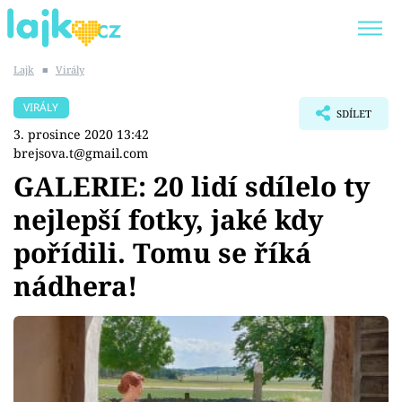
Lajk
■
Virály
Trendy:
KARLOS VÉMOLA
ONLYFANS
VIRÁLY
SDÍLET
SHOPAHOLICADEL
CLASH OF THE STARS
3. prosince 2020 13:42
brejsova.t@gmail.com
GALERIE: 20 lidí sdílelo ty
nejlepší fotky, jaké kdy
Témata
pořídili. Tomu se říká
Showbyznys
nádhera!
Youtubeři
Virály