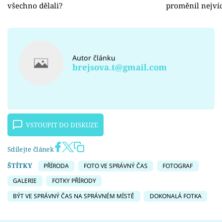
všechno dělali?
proměnil nejví
Autor článku
brejsova.t@gmail.com
VSTOUPIT DO DISKUZE
Sdílejte článek
ŠTÍTKY
PŘÍRODA
FOTO VE SPRÁVNÝ ČAS
FOTOGRAF
GALERIE
FOTKY PŘÍRODY
BÝT VE SPRÁVNÝ ČAS NA SPRÁVNÉM MÍSTĚ
DOKONALÁ FOTKA