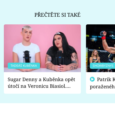
PŘEČTĚTE SI TAKÉ
TADEÁŠ KUBĚNKA
SHOWBYZNYS
Sugar Denny a Kuběnka opět
Patrik Kincl se zastal
útočí na Veronicu Biasiol.
poraženéh
Proč je podle nich falešná a
fanoušci n
lže o své nevěře?