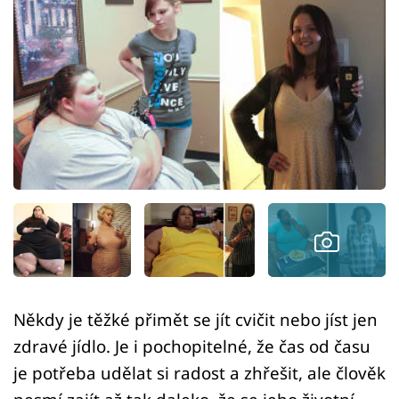
Sex a vztahy
Videa
Sledujte prima+
Přihlášení
Sledujte nás
Někdy je těžké přimět se jít cvičit nebo jíst jen
zdravé jídlo. Je i pochopitelné, že čas od času
je potřeba udělat si radost a zhřešit, ale člověk