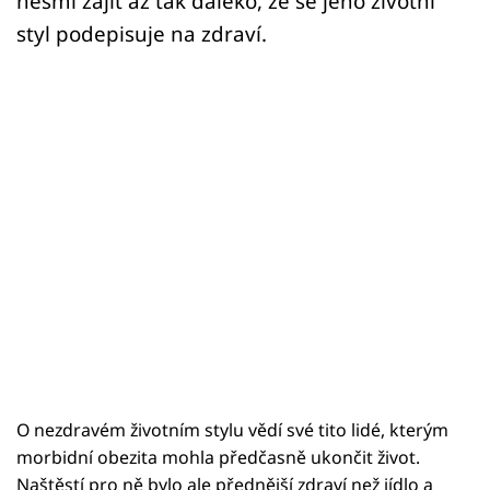
nesmí zajít až tak daleko, že se jeho životní
styl podepisuje na zdraví.
O nezdravém životním stylu vědí své tito lidé, kterým
morbidní obezita mohla předčasně ukončit život.
Naštěstí pro ně bylo ale přednější zdraví než jídlo a