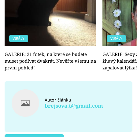
VIRÁLY
VIRÁLY
GALERIE: 21 fotek, na které se budete
GALERIE: Sexy au
muset podívat dvakrát. Nevěřte všemu na
žhavý kalendář
první pohled!
zapalovat lýtka!
Autor článku
brejsova.t@gmail.com