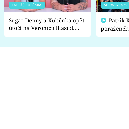
TADEÁŠ KUBĚNKA
SHOWBYZNYS
Sugar Denny a Kuběnka opět
Patrik Kincl se zastal
útočí na Veronicu Biasiol.
poraženéh
Proč je podle nich falešná a
fanoušci n
lže o své nevěře?