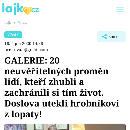
Lajk
■
Virály
Trendy:
KARLOS VÉMOLA
ONLYFANS
VIRÁLY
SDÍLET
SHOPAHOLICADEL
CLASH OF THE STARS
16. října 2020 14:26
brejsova.t@gmail.com
GALERIE: 20
neuvěřitelných proměn
Témata
lidí, kteří zhubli a
Showbyznys
zachránili si tím život.
Doslova utekli hrobníkovi
Youtubeři
z lopaty!
Virály