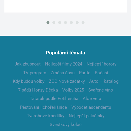
Populární témata
Jak zhubnout
Nejlepší filmy 2024
Nejlepší horory
TV program
Změna času
Partie
Počasí
Kdy budou volby
ZOO Nové začátky
Auto – katalog
7 pádů Honzy Dědka
Volby 2025
Svařené víno
Tatarák podle Pohlreicha
Aloe vera
Pěstování lichořeřišnice
Výpočet ascendentu
Tvarohové knedlíky
Nejlepší palačinky
Švestkový koláč