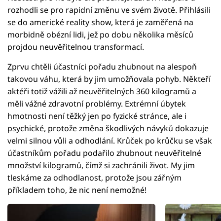
rozhodli se pro rapidní změnu ve svém životě. Přihlásili
se do americké reality show, která je zaměřená na
morbidně obézní lidi, jež po dobu několika měsíců
projdou neuvěřitelnou transformací.
Zprvu chtěli účastníci pořadu zhubnout na alespoň
takovou váhu, která by jim umožňovala pohyb. Někteří
aktéři totiž vážili až neuvěřitelných 360 kilogramů a
měli vážné zdravotní problémy. Extrémní úbytek
hmotnosti není těžký jen po fyzické stránce, ale i
psychické, protože změna škodlivých návyků dokazuje
velmi silnou vůli a odhodlání. Krůček po krůčku se však
účastníkům pořadu podařilo zhubnout neuvěřitelné
množství kilogramů, čímž si zachránili život. My jim
tleskáme za odhodlanost, protože jsou zářným
příkladem toho, že nic není nemožné!