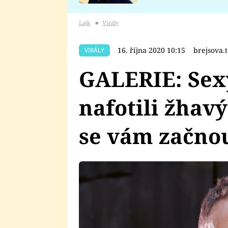
se v Plzni stalo
Lajk
■
Virály
16. října 2020 10:15
brejsova.
VIRÁLY
GALERIE: Sexy
nafotili žhavý
se vám začnou