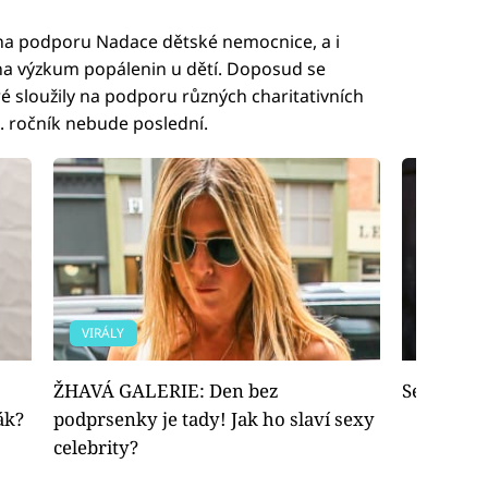
 na podporu Nadace dětské nemocnice, a i
na výzkum popálenin u dětí. Doposud se
ré sloužily na podporu různých charitativních
. ročník nebude poslední.
VIRÁLY
FOTOGAL
ŽHAVÁ GALERIE: Den bez
Sexy hasič
ák?
podprsenky je tady! Jak ho slaví sexy
celebrity?