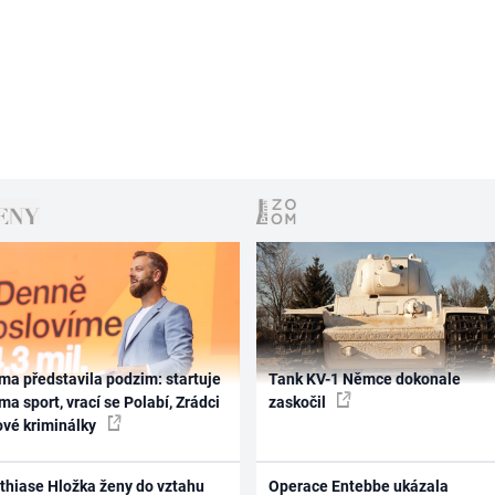
ma představila podzim: startuje
Tank KV-1 Němce dokonale
ma sport, vrací se Polabí, Zrádci
zaskočil
ové kriminálky
thiase Hložka ženy do vztahu
Operace Entebbe ukázala