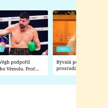
S
VIRÁLY
Bývalá pornoherečka
prozradila, co ji šokova
ho Vémolu. Proč
natáčení Euforie. Vážně
ji zápasit s ním než
bylo drsnější než hanba
 Kinclem?
filmy?