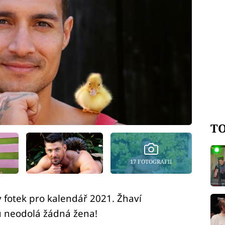
TO
17 FOTOGRAFIÍ
exy fotek pro kalendář 2021. Žhaví
mu neodolá žádná žena!