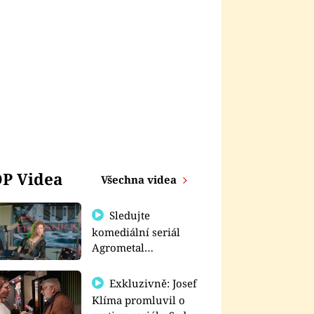
P Videa
Všechna videa
Sledujte
komediální seriál
Agrometal
exkluzivně na
prima+
Exkluzivně: Josef
Klíma promluvil o