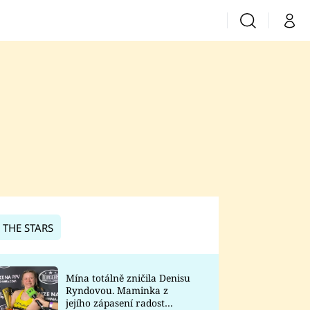
Vyhledávání
Můj 
Prima+
CNN Prima News
Prima Fresh
Prima Living
Prima Zoom
 THE STARS
Prima Lajk
Mína totálně zničila Denisu
Ryndovou. Maminka z
Sledujte nás
jejího zápasení radost