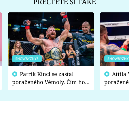
PŘEČTĚTE SI TAKÉ
SHOWBYZNYS
SHOWBYZNY
Patrik Kincl se zastal
Attila Végh podpořil
poraženého Vémoly. Čím ho
poražené
fanoušci naštvali?
chce radě
s vítězem