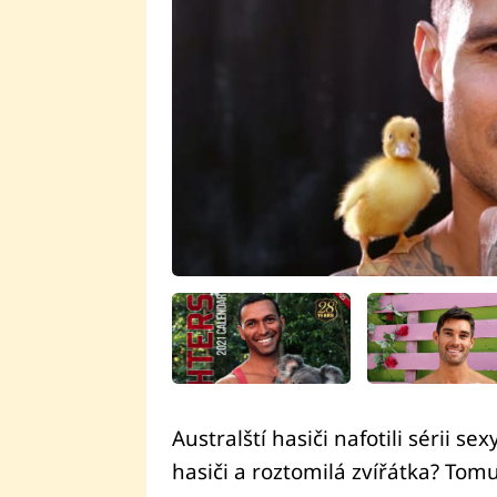
Australští hasiči nafotili sérii s
hasiči a roztomilá zvířátka? To