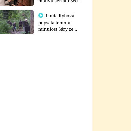
motivu seriálu Sedm
schodů k moci
Linda Rybová
popsala temnou
minulost Sáry ze
seriálu Zákony vlka