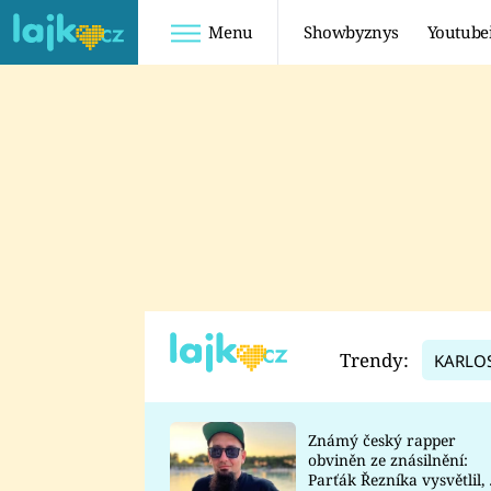
Menu
Showbyznys
Youtube
Youtuberky
Youtubeři
SHOPAHOLICADEL
FATTYPILLOW
ANNA ŠULC
FREESCOOT
SUGAR DENNY
ADAM KAJUMI
LADUŠKA
TADEÁŠ KUBĚNKA
DOMINIKA
DATEL
Trendy:
KARLO
MYSLIVCOVÁ
Známý český rapper
obviněn ze znásilnění:
Parťák Řezníka vysvětlil, 