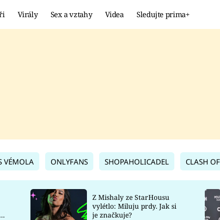
ři
Virály
Sex a vztahy
Videa
Sledujte prima+
Showbyznys
Extrém
VIRÁLY
KURIOZITY
VIDEA
KVÍZY
S VÉMOLA
ONLYFANS
SHOPAHOLICADEL
CLASH OF
Z Mishaly ze StarHousu
vylétlo: Miluju prdy. Jak si
co
je značkuje?