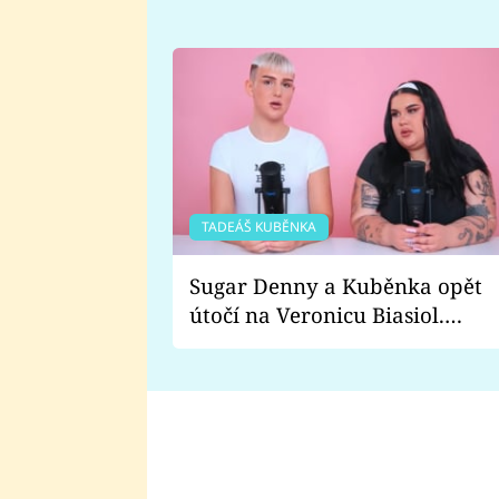
TADEÁŠ KUBĚNKA
Sugar Denny a Kuběnka opět
útočí na Veronicu Biasiol.
Proč je podle nich falešná a
lže o své nevěře?