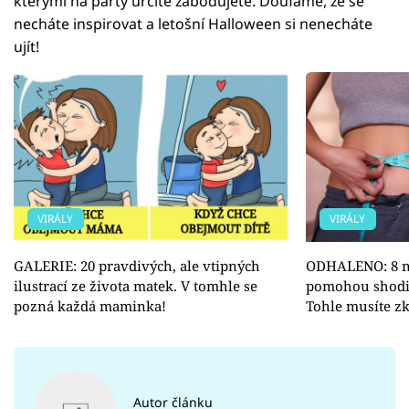
kterými na párty určitě zabodujete. Doufáme, že se
necháte inspirovat a letošní Halloween si nenecháte
ujít!
VIRÁLY
VIRÁLY
GALERIE: 20 pravdivých, ale vtipných
ODHALENO: 8 ná
ilustrací ze života matek. V tomhle se
pomohou shodit p
pozná každá maminka!
Tohle musíte zk
Autor článku