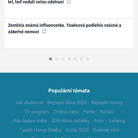
let, teď ceduli celou odstraní
Zemřela známá influencerka. Towleová podlehla vzácné a
zákeřné nemoci
Populární témata
Jak zhubnout
Nejlepší filmy 2024
Nejlepší horory
TV program
Změna času
Partie
Počasí
Kdy budou volby
ZOO Nové začátky
Auto – katalog
7 pádů Honzy Dědka
Volby 2025
Svařené víno