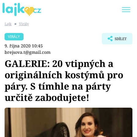
Lajk
■
Virály
Trendy:
KARLOS VÉMOLA
ONLYFANS
VIRÁLY
SDÍLET
SHOPAHOLICADEL
CLASH OF THE STARS
9. října 2020 10:45
brejsova.t@gmail.com
GALERIE: 20 vtipných a
originálních kostýmů pro
Témata
páry. S tímhle na párty
Showbyznys
určitě zabodujete!
Youtubeři
Virály