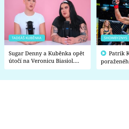
TADEÁŠ KUBĚNKA
SHOWBYZNYS
Sugar Denny a Kuběnka opět
Patrik Kincl se zastal
útočí na Veronicu Biasiol.
poraženéh
Proč je podle nich falešná a
fanoušci n
lže o své nevěře?