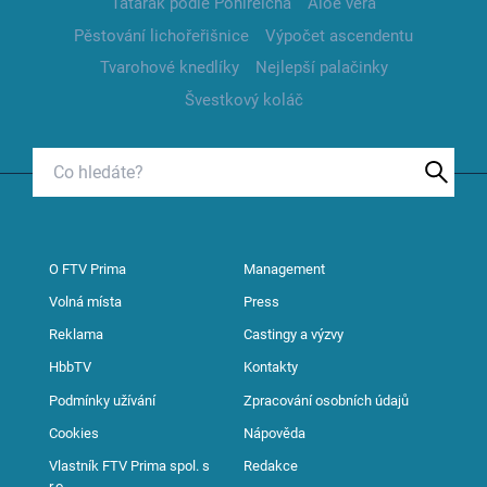
Tatarák podle Pohlreicha
Aloe vera
Pěstování lichořeřišnice
Výpočet ascendentu
Tvarohové knedlíky
Nejlepší palačinky
Švestkový koláč
O FTV Prima
Management
Volná místa
Press
Reklama
Castingy a výzvy
HbbTV
Kontakty
Podmínky užívání
Zpracování osobních údajů
Cookies
Nápověda
Vlastník FTV Prima spol. s
Redakce
r.o.