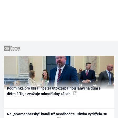
Podmínka pro Ukrajince za útok zápalnou lahví na dům s
dětmi? Tejc zvažuje mimořádný zásah
Na „Švarcenberský“ kanál už neodbočíte. Chyba vydržela 30