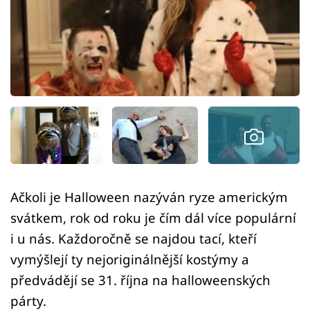
Sex a vztahy
Videa
Sledujte prima+
Přihlášení
Sledujte nás
Ačkoli je Halloween nazýván ryze americkým
svátkem, rok od roku je čím dál více populární
i u nás. Každoročně se najdou tací, kteří
vymýšlejí ty nejoriginálnější kostýmy a
předvádějí se 31. října na halloweenských
párty.