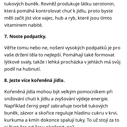
tukových buněk. Rovněž produkuje látku serotonin,
která pomáhá kontrolovat chuť k jídlu, proto byste
měli začít jíst více vajec, hub a ryb, které jsou tímto
vitaminem nabité.
7. Noste podpatky.
Věřte tomu nebo ne, nošení vysokých podpatků je pro
vaše držení těla to nejlepší. Pomáhají také formovat
lýtkové svaly, takže i lehká procházka v jehlách má svůj
podíl na hubnutí.
8. Jezte více kořeněná jídla.
Kořeněná jídla mohou být velkým pomocníkem při
snižování chuti k jídlu a zvyšování výdeje energie.
Například černý pepř zabraňuje tvorbě tukových
buněk, zázvor a skořice reguluje hladinu cukru v krvi,
kurkuma a kmín dokonce spalují tuky. To už stojí za to
si život čas od času okořenit, ne?