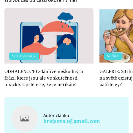
SEX A VZTAHY
VIRÁLY
ODHALENO: 10 zdánlivě neškodných
GALERIE: 20 ilus
frází, které jsou ale ve skutečnosti
na světě existu
toxické. Ujistěte se, že je neříkáte!
patříte vy?
Autor článku
brejsova.t@gmail.com