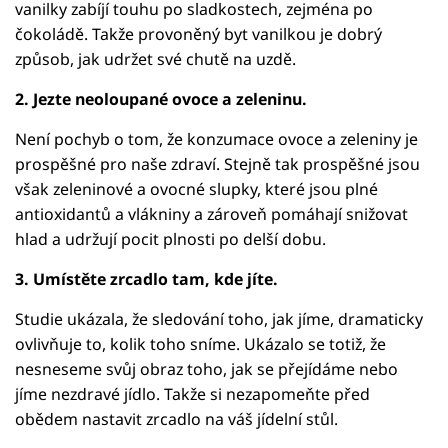
vanilky zabíjí touhu po sladkostech, zejména po
čokoládě. Takže provoněný byt vanilkou je dobrý
způsob, jak udržet své chutě na uzdě.
2. Jezte neoloupané ovoce a zeleninu.
Není pochyb o tom, že konzumace ovoce a zeleniny je
prospěšné pro naše zdraví. Stejně tak prospěšné jsou
však zeleninové a ovocné slupky, které jsou plné
antioxidantů a vlákniny a zároveň pomáhají snižovat
hlad a udržují pocit plnosti po delší dobu.
3. Umístěte zrcadlo tam, kde jíte.
Studie ukázala, že sledování toho, jak jíme, dramaticky
ovlivňuje to, kolik toho sníme. Ukázalo se totiž, že
nesneseme svůj obraz toho, jak se přejídáme nebo
jíme nezdravé jídlo. Takže si nezapomeňte před
obědem nastavit zrcadlo na váš jídelní stůl.