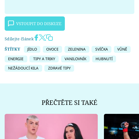
VSTOUPIT DO DISKUZE
Sdílejte článek
ŠTÍTKY
JÍDLO
OVOCE
ZELENINA
SVÍČKA
VŮNĚ
ENERGIE
TIPY A TRIKY
VANILOVNÍK
HUBNUTÍ
NEŽÁDOUCÍ KILA
ZDRAVÉ TIPY
PŘEČTĚTE SI TAKÉ