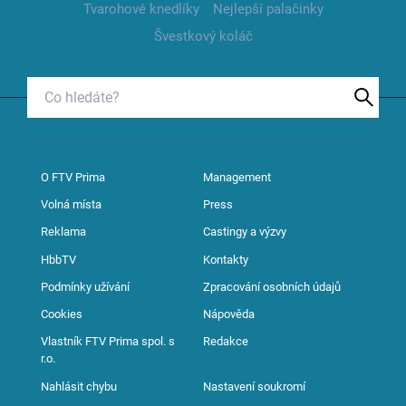
Tvarohové knedlíky
Nejlepší palačinky
Švestkový koláč
O FTV Prima
Management
Volná místa
Press
Reklama
Castingy a výzvy
HbbTV
Kontakty
Podmínky užívání
Zpracování osobních údajů
Cookies
Nápověda
Vlastník FTV Prima spol. s
Redakce
r.o.
Nahlásit chybu
Nastavení soukromí