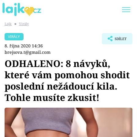
Lajk
■
Virály
Trendy:
KARLOS VÉMOLA
ONLYFANS
VIRÁLY
SDÍLET
SHOPAHOLICADEL
CLASH OF THE STARS
8. října 2020 14:36
brejsova.t@gmail.com
ODHALENO: 8 návyků,
které vám pomohou shodit
Témata
poslední nežádoucí kila.
Showbyznys
Tohle musíte zkusit!
Youtubeři
Virály