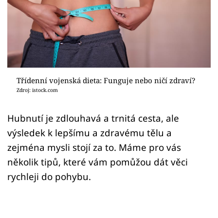
Sex a vztahy
Videa
Sledujte prima+
Přihlášení
Třídenní vojenská dieta: Funguje nebo ničí zdraví?
Zdroj: istock.com
Sledujte nás
Hubnutí je zdlouhavá a trnitá cesta, ale
výsledek k lepšímu a zdravému tělu a
zejména mysli stojí za to. Máme pro vás
několik tipů, které vám pomůžou dát věci
rychleji do pohybu.