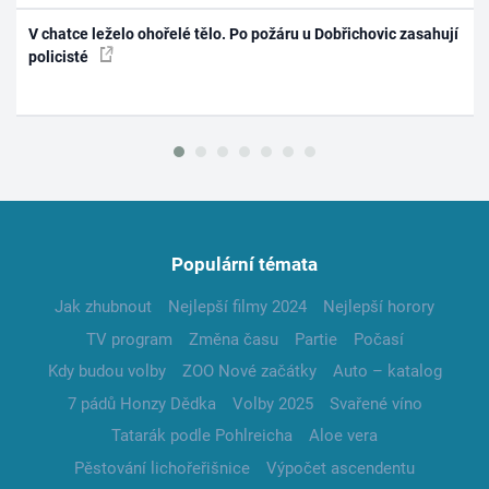
V chatce leželo ohořelé tělo. Po požáru u Dobřichovic zasahují
policisté
Populární témata
Jak zhubnout
Nejlepší filmy 2024
Nejlepší horory
TV program
Změna času
Partie
Počasí
Kdy budou volby
ZOO Nové začátky
Auto – katalog
7 pádů Honzy Dědka
Volby 2025
Svařené víno
Tatarák podle Pohlreicha
Aloe vera
Pěstování lichořeřišnice
Výpočet ascendentu