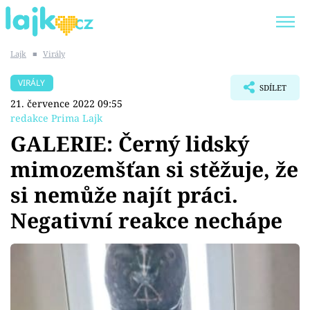
Lajk
■
Virály
Trendy:
KARLOS VÉMOLA
ONLYFANS
VIRÁLY
SDÍLET
SHOPAHOLICADEL
CLASH OF THE STARS
21. července 2022 09:55
redakce Prima Lajk
GALERIE: Černý lidský
mimozemšťan si stěžuje, že
Témata
si nemůže najít práci.
Showbyznys
Negativní reakce nechápe
Youtubeři
Virály