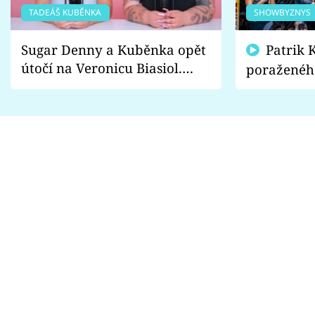
TADEÁŠ KUBĚNKA
SHOWBYZNYS
Sugar Denny a Kuběnka opět
Patrik Kincl se zastal
útočí na Veronicu Biasiol.
poraženéh
Proč je podle nich falešná a
fanoušci n
lže o své nevěře?