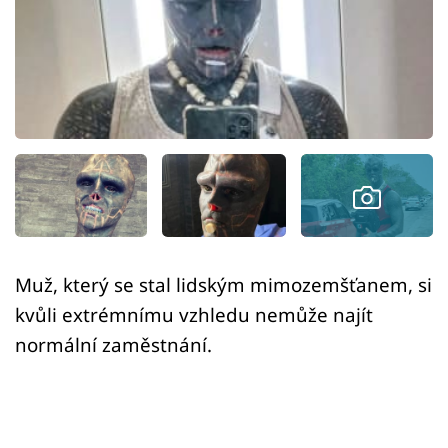
Sex a vztahy
Videa
Sledujte prima+
Přihlášení
Sledujte nás
Muž, který se stal lidským mimozemšťanem, si
kvůli extrémnímu vzhledu nemůže najít
normální zaměstnání.