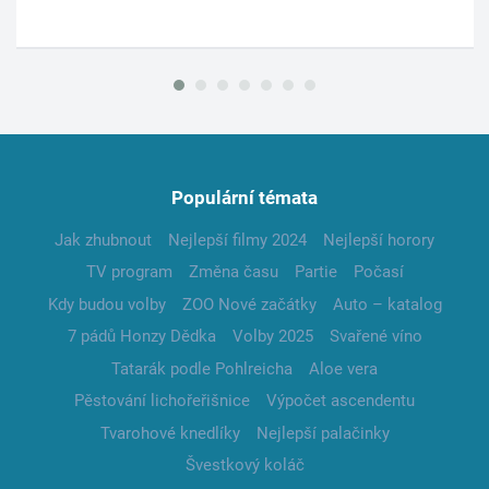
Populární témata
Jak zhubnout
Nejlepší filmy 2024
Nejlepší horory
TV program
Změna času
Partie
Počasí
Kdy budou volby
ZOO Nové začátky
Auto – katalog
7 pádů Honzy Dědka
Volby 2025
Svařené víno
Tatarák podle Pohlreicha
Aloe vera
Pěstování lichořeřišnice
Výpočet ascendentu
Tvarohové knedlíky
Nejlepší palačinky
Švestkový koláč