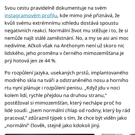
Svou cestu pravidelně dokumentuje na svém
instagramovém profilu
, kde mimo jiné přiznává, že
kvůli svému extrémnímu vzhledu dostává spoustu
negativních reakcí. Normální život mu stěžuje i to, že si
nemůže najít stálé zaměstnání. No, a my se asi ani moc
nedivíme. Ačkoli však na Anthonym není už skoro nic
lidského, jeho proměna v černého mimozemšťana je
prý hotová jen ze 44 %.
Po rozpůlení jazyka, usekaných prstů, implantovaného
modrého skla na tváři a odstraněného nosu a horního
rtu nyní plánuje i rozpůlení penisu. „Když jdu v noci
kolem lidí, rychle přejdou na druhou stranu,“
postěžoval si mimozemšťan, který nechápe proč ho
lidé soudí. „Jsem normální chlap od rodiny, který by rád
pracoval,“ zdůraznil týpek s tím, že chce být viděn jako
„normální“ člověk, stejně jako kdokoli jiný.