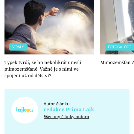
VIRÁLY
FOTOGALERIE
Týpek tvrdí, že ho několikrát unesli
Mimozemšťan A
mimozemšťané. Vážně je s nimi ve
spojení už od dětství?
Autor článku
redakce Prima Lajk
Všechny články autora