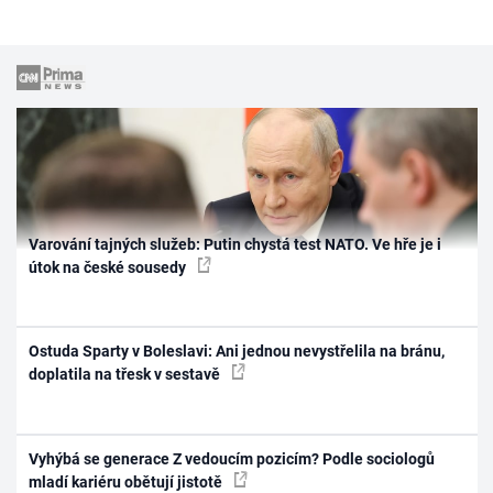
Varování tajných služeb: Putin chystá test NATO. Ve hře je i
útok na české sousedy
Ostuda Sparty v Boleslavi: Ani jednou nevystřelila na bránu,
doplatila na třesk v sestavě
Vyhýbá se generace Z vedoucím pozicím? Podle sociologů
mladí kariéru obětují jistotě