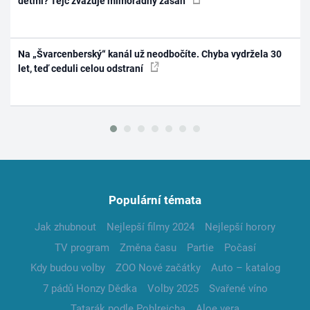
dětmi? Tejc zvažuje mimořádný zásah
Na „Švarcenberský“ kanál už neodbočíte. Chyba vydržela 30
let, teď ceduli celou odstraní
Populární témata
Jak zhubnout
Nejlepší filmy 2024
Nejlepší horory
TV program
Změna času
Partie
Počasí
Kdy budou volby
ZOO Nové začátky
Auto – katalog
7 pádů Honzy Dědka
Volby 2025
Svařené víno
Tatarák podle Pohlreicha
Aloe vera