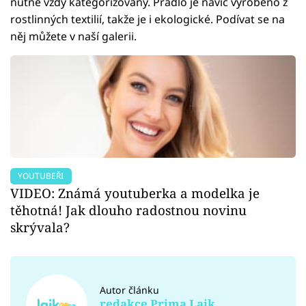
nutně vždy kategorizovány. Prádlo je navíc vyrobeno z
rostlinných textilií, takže je i ekologické. Podívat se na
něj můžete v naší galerii.
YOUTUBEŘI
VIDEO: Známá youtuberka a modelka je
těhotná! Jak dlouho radostnou novinu
skrývala?
Autor článku
redakce Prima Lajk