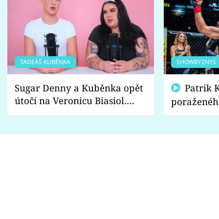
TADEÁŠ KUBĚNKA
SHOWBYZNYS
Sugar Denny a Kuběnka opět
Patrik Kincl se zastal
útočí na Veronicu Biasiol.
poraženéh
Proč je podle nich falešná a
fanoušci n
lže o své nevěře?