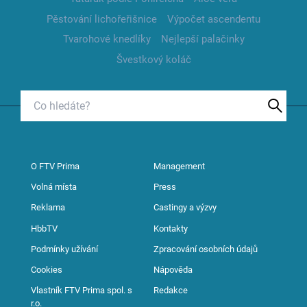
Pěstování lichořeřišnice
Výpočet ascendentu
Tvarohové knedlíky
Nejlepší palačinky
Švestkový koláč
O FTV Prima
Management
Volná místa
Press
Reklama
Castingy a výzvy
HbbTV
Kontakty
Podmínky užívání
Zpracování osobních údajů
Cookies
Nápověda
Vlastník FTV Prima spol. s
Redakce
r.o.