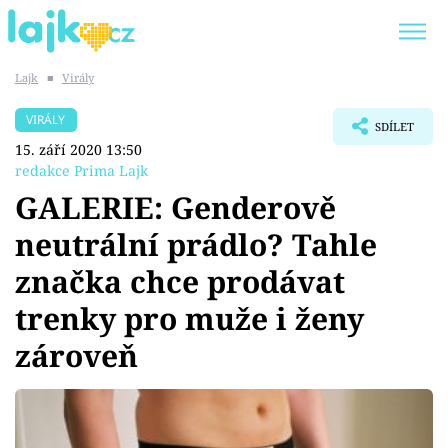
Lajk
■
Virály
Trendy:
KARLOS VÉMOLA
ONLYFANS
VIRÁLY
SDÍLET
SHOPAHOLICADEL
CLASH OF THE STARS
15. září 2020 13:50
redakce Prima Lajk
GALERIE: Genderově
neutrální prádlo? Tahle
Témata
značka chce prodávat
Showbyznys
trenky pro muže i ženy
zároveň
Youtubeři
Virály