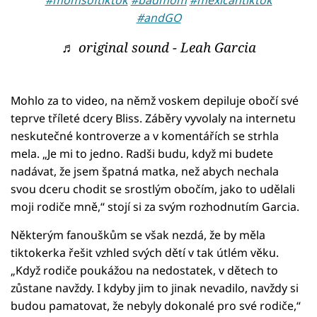
#andGO
♬ original sound - Leah Garcia
Mohlo za to video, na němž voskem depiluje obočí své
teprve tříleté dcery Bliss. Záběry vyvolaly na internetu
neskutečné kontroverze a v komentářích se strhla
mela. „Je mi to jedno. Radši budu, když mi budete
nadávat, že jsem špatná matka, než abych nechala
svou dceru chodit se srostlým obočím, jako to udělali
moji rodiče mně,“ stojí si za svým rozhodnutím Garcia.
Některým fanouškům se však nezdá, že by měla
tiktokerka řešit vzhled svých dětí v tak útlém věku.
„Když rodiče poukážou na nedostatek, v dětech to
zůstane navždy. I kdyby jim to jinak nevadilo, navždy si
budou pamatovat, že nebyly dokonalé pro své rodiče,“