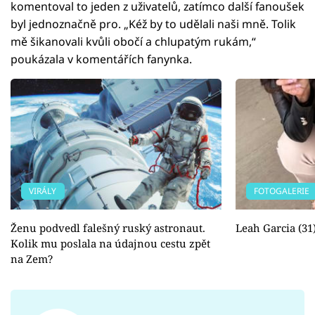
komentoval to jeden z uživatelů, zatímco další fanoušek
byl jednoznačně pro. „Kéž by to udělali naši mně. Tolik
mě šikanovali kvůli obočí a chlupatým rukám,“
poukázala v komentářích fanynka.
VIRÁLY
FOTOGALERIE
Ženu podvedl falešný ruský astronaut.
Leah Garcia (31
Kolik mu poslala na údajnou cestu zpět
na Zem?