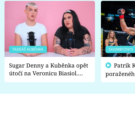
TADEÁŠ KUBĚNKA
SHOWBYZNYS
Sugar Denny a Kuběnka opět
Patrik Kincl se zastal
útočí na Veronicu Biasiol.
poraženéh
Proč je podle nich falešná a
fanoušci n
lže o své nevěře?