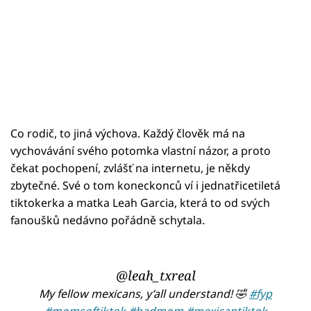
Co rodič, to jiná výchova. Každý člověk má na
vychovávání svého potomka vlastní názor, a proto
čekat pochopení, zvlášť na internetu, je někdy
zbytečné. Své o tom koneckonců ví i jednatřicetiletá
tiktokerka a matka Leah Garcia, která to od svých
fanoušků nedávno pořádně schytala.
@leah_txreal
My fellow mexicans, y’all understand! 🤣
#fyp
#momsoftiktok
#badmom
#mexicantiktok