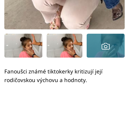
Sex a vztahy
Videa
Sledujte prima+
Přihlášení
Sledujte nás
Fanoušci známé tiktokerky kritizují její
rodičovskou výchovu a hodnoty.