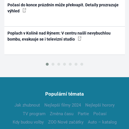
Počasí do konce prázdnin může překvapit. Detaily prozrazuje
výhled
Poplach v Kolíně nad Rýnem: V centru našli nevybuchlou
bombu, evakuuje se i televizní studio
Populární témata
Jak zhubnout
Nejlepší filmy 2024
Nejlepší horory
TV program
Změna času
Partie
Počasí
Kdy budou volby
ZOO Nové začátky
Auto – katalog