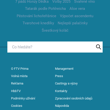
7 pádů Honzy Dědka
Volby 2025
Svařené víno
Tatarák podle Pohlreicha
Aloe vera
Pěstování lichořeřišnice
Výpočet ascendentu
Tvarohové knedlíky
Nejlepší palačinky
Švestkový koláč
O FTV Prima
Management
Volná místa
Press
Reklama
Castingy a výzvy
HbbTV
Kontakty
Podmínky užívání
Zpracování osobních údajů
Cookies
Nápověda