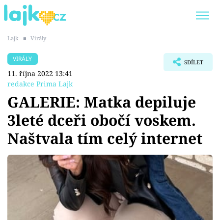
Lajk
■
Virály
Trendy:
KARLOS VÉMOLA
ONLYFANS
VIRÁLY
SDÍLET
SHOPAHOLICADEL
CLASH OF THE STARS
11. října 2022 13:41
redakce Prima Lajk
GALERIE: Matka depiluje
3leté dceři obočí voskem.
Témata
Naštvala tím celý internet
Showbyznys
Youtubeři
Virály