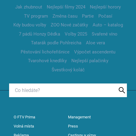
Jak zhubnout
Nejlepší filmy 2024
Nejlepší horory
TV program
Změna času
Partie
Počasí
Kdy budou volby
ZOO Nové začátky
Auto – katalog
7 pádů Honzy Dědka
Volby 2025
Svařené víno
Tatarák podle Pohlreicha
Aloe vera
Pěstování lichořeřišnice
Výpočet ascendentu
Tvarohové knedlíky
Nejlepší palačinky
Švestkový koláč
O FTV Prima
Management
Volná místa
Press
Reklama
Castingy a výzvy