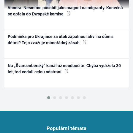
Vondra: Nesmíme působit jako magnet na migranty. Konečná
se opřela do Evropské komise
Podmínka pro Ukrajince za útok zápalnou lahví na dům s
dětmi? Tejc zvažuje mimořádný zásah
Na „Švarcenberský“ kanál už neodbočíte. Chyba vydržela 30
let, teď ceduli celou odstraní
Populární témata