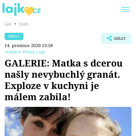
Lajk
■
Virály
Trendy:
KARLOS VÉMOLA
ONLYFANS
VIRÁLY
SDÍLET
SHOPAHOLICADEL
CLASH OF THE STARS
14. prosince 2020 13:58
redakce Prima Lajk
GALERIE: Matka s dcerou
našly nevybuchlý granát.
Témata
Exploze v kuchyni je
Showbyznys
málem zabila!
Youtubeři
Virály