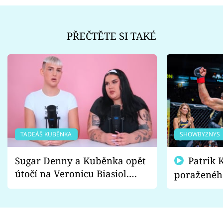
PŘEČTĚTE SI TAKÉ
TADEÁŠ KUBĚNKA
SHOWBYZNYS
Sugar Denny a Kuběnka opět
Patrik Kincl se zastal
útočí na Veronicu Biasiol.
poraženéh
Proč je podle nich falešná a
fanoušci n
lže o své nevěře?