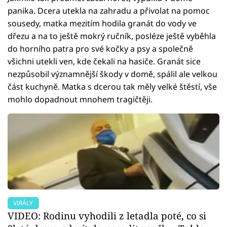
panika. Dcera utekla na zahradu a přivolat na pomoc
sousedy, matka mezitím hodila granát do vody ve
dřezu a na to ještě mokrý ručník, posléze ještě vyběhla
do horního patra pro své kočky a psy a společně
všichni utekli ven, kde čekali na hasiče. Granát sice
nezpůsobil významnější škody v domě, spálil ale velkou
část kuchyně. Matka s dcerou tak měly velké štěstí, vše
mohlo dopadnout mnohem tragičtěji.
VIRÁLY
VIDEO: Rodinu vyhodili z letadla poté, co si