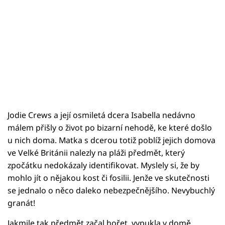
Jodie Crews a její osmiletá dcera Isabella nedávno
málem přišly o život po bizarní nehodě, ke které došlo
u nich doma. Matka s dcerou totiž poblíž jejich domova
ve Velké Británii nalezly na pláži předmět, který
zpočátku nedokázaly identifikovat. Myslely si, že by
mohlo jít o nějakou kost či fosilii. Jenže ve skutečnosti
se jednalo o něco daleko nebezpečnějšího. Nevybuchlý
granát!
Jakmile tak předmět začal hořet, vypukla v domě