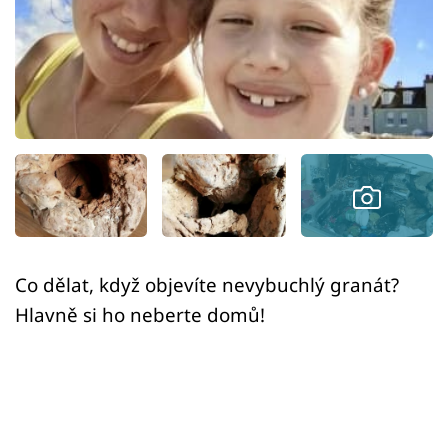
Sex a vztahy
Videa
Sledujte prima+
Přihlášení
Sledujte nás
Co dělat, když objevíte nevybuchlý granát?
Hlavně si ho neberte domů!