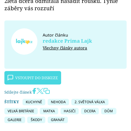
2letá dcera odmítala nasadit roušku. Tyhle
záběry vás rozzuří
Autor článku
redakce Prima Lajk
Všechny články autora
VSTOUPIT DO DISKUZE
Sdílejte článek
ŠTÍTKY
KUCHYNĚ
NEHODA
2. SVĚTOVÁ VÁLKA
VELKÁ BRITÁNIE
MATKA
HASIČI
DCERA
DŮM
GALERIE
ŠKODY
GRANÁT