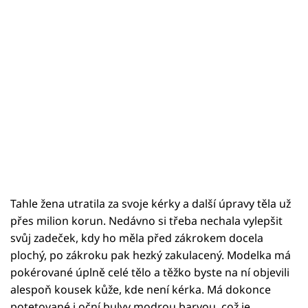
Tahle žena utratila za svoje kérky a další úpravy těla už
přes milion korun. Nedávno si třeba nechala vylepšit
svůj zadeček, kdy ho měla před zákrokem docela
plochý, po zákroku pak hezký zakulacený. Modelka má
pokérované úplně celé tělo a těžko byste na ní objevili
alespoň kousek kůže, kde není kérka. Má dokonce
potetované i oční bulvy modrou barvou, což je