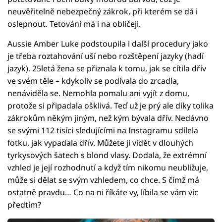
neuvěřitelně nebezpečný zákrok, při kterém se dá i
oslepnout. Tetování má i na obličeji.
Aussie Amber Luke podstoupila i další procedury jako
je třeba roztahování uší nebo rozštěpení jazyky (hadí
jazyk). 25letá žena se přiznala k tomu, jak se cítila dřív
ve svém těle – kdykoliv se podívala do zrcadla,
nenáviděla se. Nemohla pomalu ani vyjít z domu,
protože si připadala ošklivá. Teď už je prý ale díky tolika
zákrokům někým jiným, než kým bývala dřív. Nedávno
se svými 112 tisíci sledujícími na Instagramu sdílela
fotku, jak vypadala dřív. Můžete ji vidět v dlouhých
tyrkysových šatech s blond vlasy. Dodala, že extrémní
vzhled je její rozhodnutí a když tím nikomu neubližuje,
může si dělat se svým vzhledem, co chce. S čímž má
ostatně pravdu… Co na ni říkáte vy, líbila se vám víc
předtím?