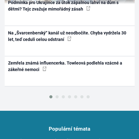
Podmínka pro Ukrajince za útok zápalnou lahví na dům s
dětmi? Tejc zvažuje mimořádný zásah
Na „Švarcenberský“ kanál už neodbočíte. Chyba vydržela 30
let, teď ceduli celou odstraní
Zemřela známá influencerka. Towleová podlehla vzácné a
zákeřné nemoci
Populární témata