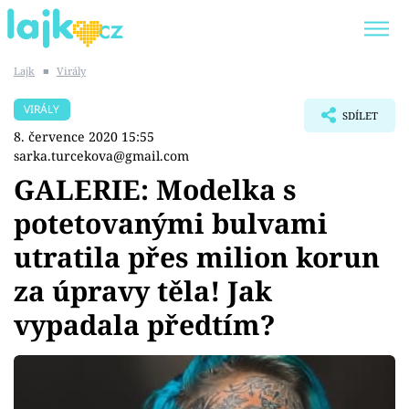
Lajk
■
Virály
Trendy:
KARLOS VÉMOLA
ONLYFANS
VIRÁLY
SDÍLET
SHOPAHOLICADEL
CLASH OF THE STARS
8. července 2020 15:55
sarka.turcekova@gmail.com
GALERIE: Modelka s
potetovanými bulvami
Témata
utratila přes milion korun
Showbyznys
za úpravy těla! Jak
vypadala předtím?
Youtubeři
Virály