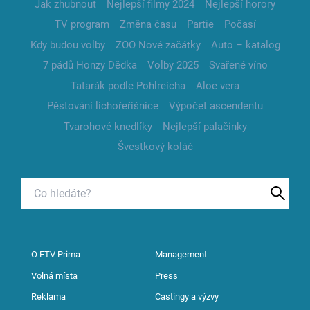
Jak zhubnout
Nejlepší filmy 2024
Nejlepší horory
TV program
Změna času
Partie
Počasí
Kdy budou volby
ZOO Nové začátky
Auto – katalog
7 pádů Honzy Dědka
Volby 2025
Svařené víno
Tatarák podle Pohlreicha
Aloe vera
Pěstování lichořeřišnice
Výpočet ascendentu
Tvarohové knedlíky
Nejlepší palačinky
Švestkový koláč
O FTV Prima
Management
Volná místa
Press
Reklama
Castingy a výzvy