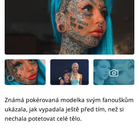
Sex a vztahy
Videa
Sledujte prima+
Přihlášení
Sledujte nás
Známá pokérovaná modelka svým fanouškům
ukázala, jak vypadala ještě před tím, než si
nechala potetovat celé tělo.