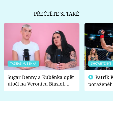
PŘEČTĚTE SI TAKÉ
TADEÁŠ KUBĚNKA
SHOWBYZNYS
Sugar Denny a Kuběnka opět
Patrik Kincl se zastal
útočí na Veronicu Biasiol.
poraženéh
Proč je podle nich falešná a
fanoušci n
lže o své nevěře?