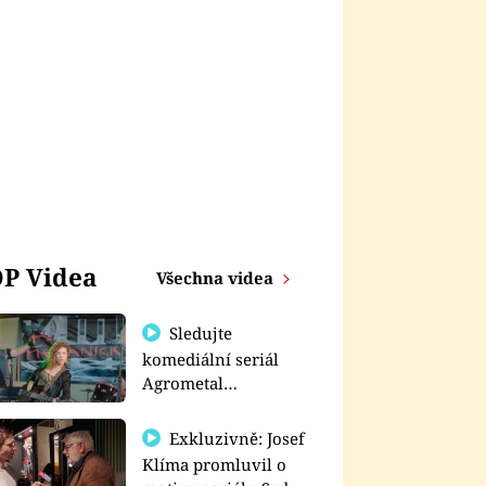
P Videa
Všechna videa
Sledujte
komediální seriál
Agrometal
exkluzivně na
prima+
Exkluzivně: Josef
Klíma promluvil o