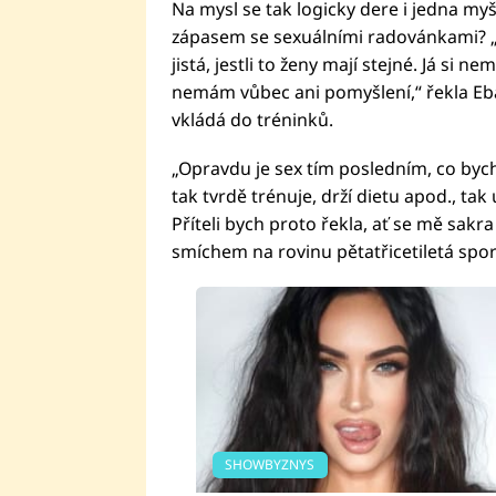
Na mysl se tak logicky dere i jedna m
zápasem se sexuálními radovánkami? „Sl
jistá, jestli to ženy mají stejné. Já si 
nemám vůbec ani pomyšlení,“ řekla Eba
vkládá do tréninků.
„Opravdu je sex tím posledním, co bych 
tak tvrdě trénuje, drží dietu apod., ta
Příteli bych proto řekla, ať se mě sakra
smíchem na rovinu pětatřicetiletá spo
SHOWBYZNYS