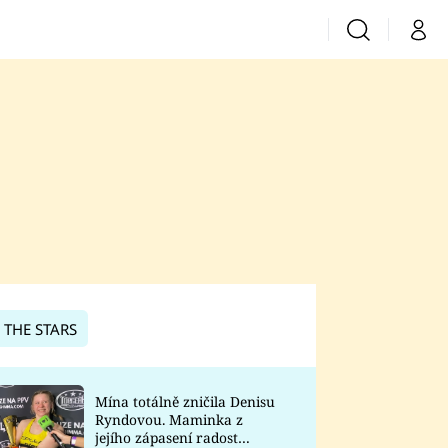
Vyhledávání
Můj 
Prima+
CNN Prima News
Prima Fresh
Prima Living
Prima Zoom
 THE STARS
Prima Lajk
Mína totálně zničila Denisu
Ryndovou. Maminka z
Sledujte nás
jejího zápasení radost