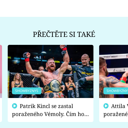
PŘEČTĚTE SI TAKÉ
SHOWBYZNYS
SHOWBYZNY
Patrik Kincl se zastal
Attila Végh podpořil
poraženého Vémoly. Čím ho
poražené
fanoušci naštvali?
chce radě