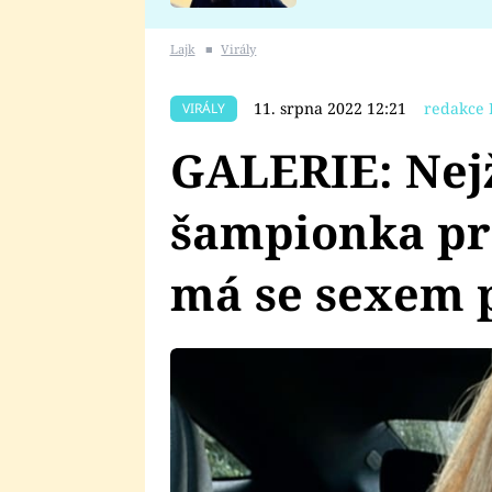
se v Plzni stalo
Lajk
■
Virály
11. srpna 2022 12:21
redakce 
VIRÁLY
GALERIE: Nej
šampionka pro
má se sexem 