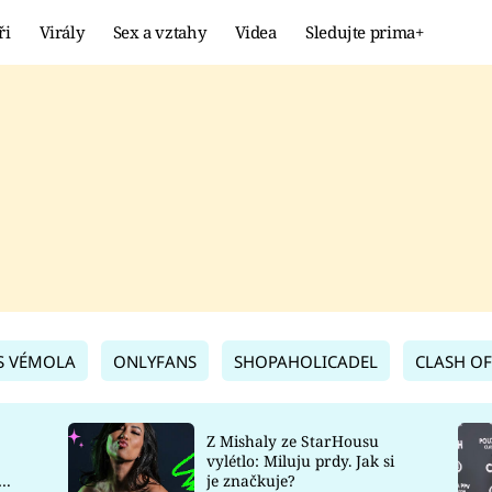
ři
Virály
Sex a vztahy
Videa
Sledujte prima+
Showbyznys
Extrém
VIRÁLY
KURIOZITY
VIDEA
KVÍZY
S VÉMOLA
ONLYFANS
SHOPAHOLICADEL
CLASH OF
Z Mishaly ze StarHousu
vylétlo: Miluju prdy. Jak si
co
je značkuje?