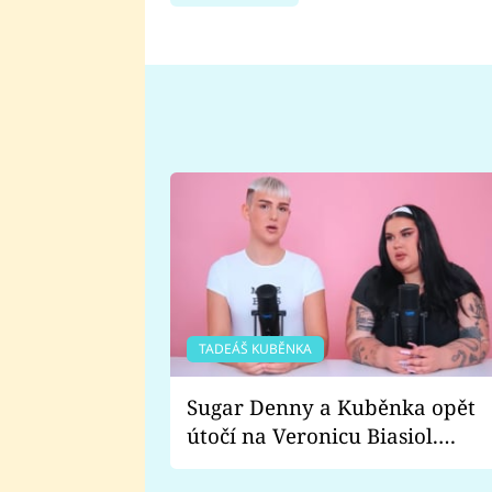
TADEÁŠ KUBĚNKA
Sugar Denny a Kuběnka opět
útočí na Veronicu Biasiol.
Proč je podle nich falešná a