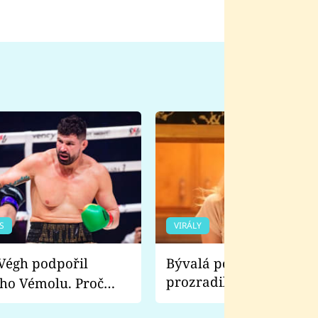
S
VIRÁLY
Bývalá pornoherečka
prozradila, co ji šokova
ho Vémolu. Proč
natáčení Euforie. Vážně
ji zápasit s ním než