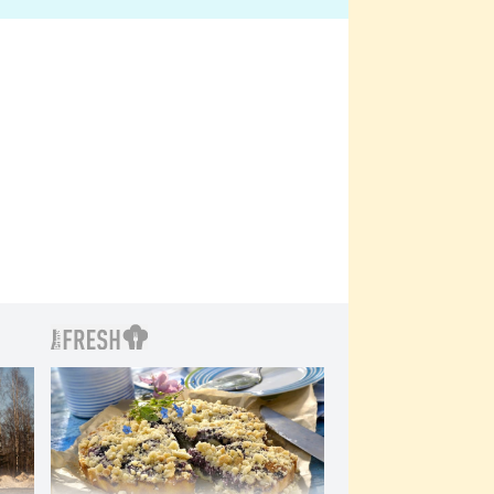
bylo drsnější než hanba
 Kinclem?
filmy?