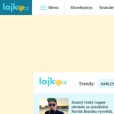
Menu
Showbyznys
Youtube
Youtuberky
Youtubeři
SHOPAHOLICADEL
FATTYPILLOW
ANNA ŠULC
FREESCOOT
SUGAR DENNY
ADAM KAJUMI
LADUŠKA
TADEÁŠ KUBĚNKA
DOMINIKA
DATEL
Trendy:
KARLO
MYSLIVCOVÁ
Známý český rapper
obviněn ze znásilnění:
Parťák Řezníka vysvětlil, 