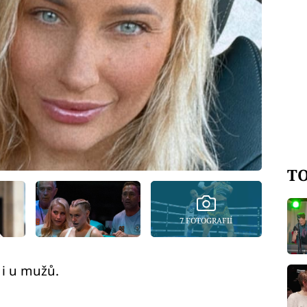
TO
7 FOTOGRAFIÍ
 i u mužů.