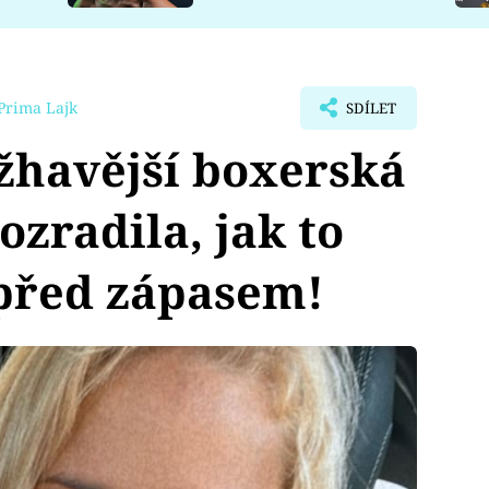
Prima Lajk
SDÍLET
žhavější boxerská
zradila, jak to
před zápasem!