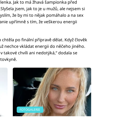
yšlenka. Jak to má žhavá šampionka před
yšela jsem, jak to je u mužů, ale nejsem si
nemyslím, že by mi to nějak pomáhalo a na sex
nie upřímně s tím, že veškerou energii
chtěla po finální přípravě dělat. Když člověk
k už nechce vkládat energii do něčeho jiného.
 v takové chvíli ani nedotýká,“ dodala se
rtovkyně.
FOTOGALERIE