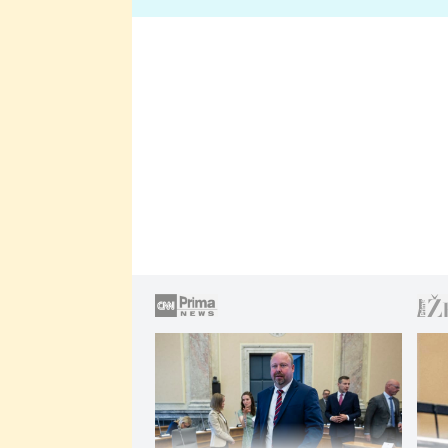
lže o své nevěře?