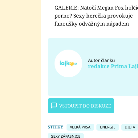
GALERIE: Natočí Megan Fox holči
porno? Sexy herečka provokuje
fanoušky odvážným nápadem
Autor článku
redakce Prima Laj
VSTOUPIT DO DISKUZE
ŠTÍTKY
VELKÁ PRSA
ENERGIE
DIETA
SEXY ZÁPASNICE