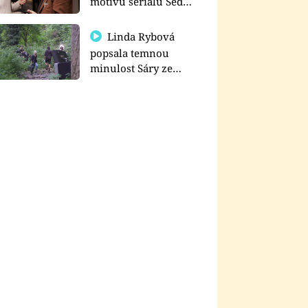
motivu seriálu Sedm
schodů k moci
Linda Rybová
popsala temnou
minulost Sáry ze
seriálu Zákony vlka