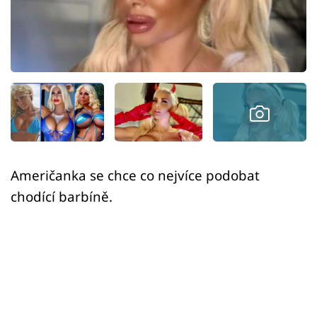
Sex a vztahy
Videa
Sledujte prima+
Přihlášení
Sledujte nás
Američanka se chce co nejvíce podobat
chodící barbíně.