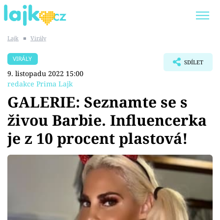
Lajk
■
Virály
Trendy:
KARLOS VÉMOLA
ONLYFANS
VIRÁLY
SDÍLET
SHOPAHOLICADEL
CLASH OF THE STARS
9. listopadu 2022 15:00
redakce Prima Lajk
GALERIE: Seznamte se s
živou Barbie. Influencerka
Témata
je z 10 procent plastová!
Showbyznys
Youtubeři
Virály