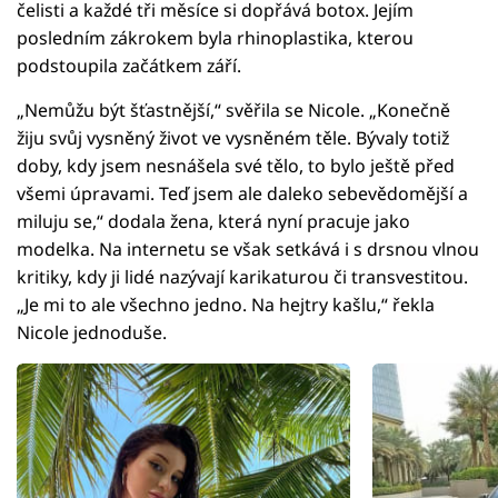
čelisti a každé tři měsíce si dopřává botox. Jejím
posledním zákrokem byla rhinoplastika, kterou
podstoupila začátkem září.
„Nemůžu být šťastnější,“ svěřila se Nicole. „Konečně
žiju svůj vysněný život ve vysněném těle. Bývaly totiž
doby, kdy jsem nesnášela své tělo, to bylo ještě před
všemi úpravami. Teď jsem ale daleko sebevědomější a
miluju se,“ dodala žena, která nyní pracuje jako
modelka. Na internetu se však setkává i s drsnou vlnou
kritiky, kdy ji lidé nazývají karikaturou či transvestitou.
„Je mi to ale všechno jedno. Na hejtry kašlu,“ řekla
Nicole jednoduše.