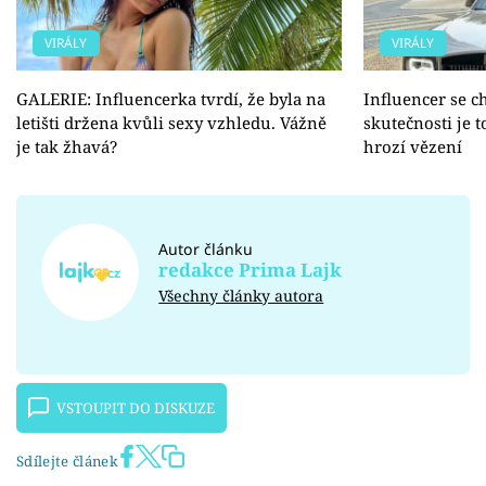
VIRÁLY
VIRÁLY
GALERIE: Influencerka tvrdí, že byla na
Influencer se c
letišti držena kvůli sexy vzhledu. Vážně
skutečnosti je t
je tak žhavá?
hrozí vězení
Autor článku
redakce Prima Lajk
Všechny články autora
VSTOUPIT DO DISKUZE
Sdílejte článek