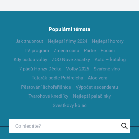
Populární témata
Jak zhubnout
Nejlepší filmy 2024
Nejlepší horory
TV program
Změna času
Partie
Počasí
Kdy budou volby
ZOO Nové začátky
Auto – katalog
7 pádů Honzy Dědka
Volby 2025
Svařené víno
Tatarák podle Pohlreicha
Aloe vera
Pěstování lichořeřišnice
Výpočet ascendentu
Tvarohové knedlíky
Nejlepší palačinky
Švestkový koláč