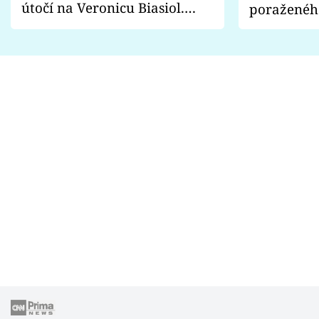
útočí na Veronicu Biasiol.
poraženéh
Proč je podle nich falešná a
fanoušci n
lže o své nevěře?