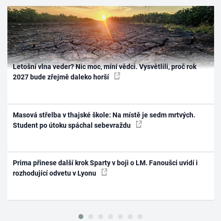
Letošní vlna veder? Nic moc, míní vědci. Vysvětlili, proč rok
2027 bude zřejmě daleko horší
Masová střelba v thajské škole: Na místě je sedm mrtvých.
Student po útoku spáchal sebevraždu
Prima přinese další krok Sparty v boji o LM. Fanoušci uvidí i
rozhodující odvetu v Lyonu