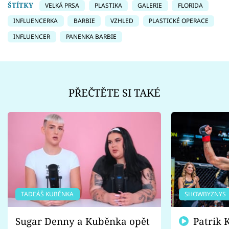
ŠTÍTKY
VELKÁ PRSA
PLASTIKA
GALERIE
FLORIDA
INFLUENCERKA
BARBIE
VZHLED
PLASTICKÉ OPERACE
INFLUENCER
PANENKA BARBIE
PŘEČTĚTE SI TAKÉ
TADEÁŠ KUBĚNKA
SHOWBYZNYS
Sugar Denny a Kuběnka opět
Patrik Kincl se zastal