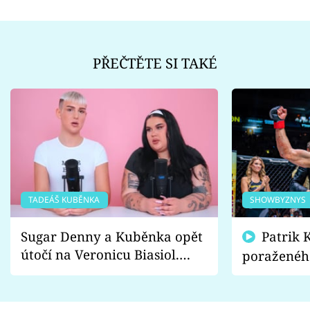
PŘEČTĚTE SI TAKÉ
TADEÁŠ KUBĚNKA
SHOWBYZNYS
Sugar Denny a Kuběnka opět
Patrik Kincl se zastal
útočí na Veronicu Biasiol.
poraženéh
Proč je podle nich falešná a
fanoušci n
lže o své nevěře?