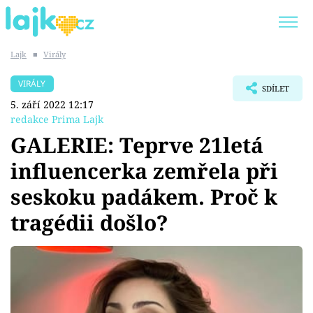
Lajk
■
Virály
Trendy:
KARLOS VÉMOLA
ONLYFANS
VIRÁLY
SDÍLET
SHOPAHOLICADEL
CLASH OF THE STARS
5. září 2022 12:17
redakce Prima Lajk
GALERIE: Teprve 21letá
influencerka zemřela při
Témata
seskoku padákem. Proč k
Showbyznys
tragédii došlo?
Youtubeři
Virály