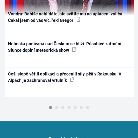
Vondra: Babiše nehlídáte, ale svítíte mu na uplácení voličů.
Čekal jsem od vás víc, řekl Gregor
Nebeská podívaná nad Českem se blíží. Působivé zatmění
Slunce doplní meteorická show
Češi slepě věřili aplikaci a přecenili síly, píší v Rakousku. V
Alpách je zachraňoval vrtulník