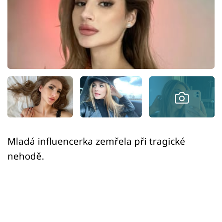
Sex a vztahy
Videa
Sledujte prima+
Přihlášení
Sledujte nás
Mladá influencerka zemřela při tragické
nehodě.