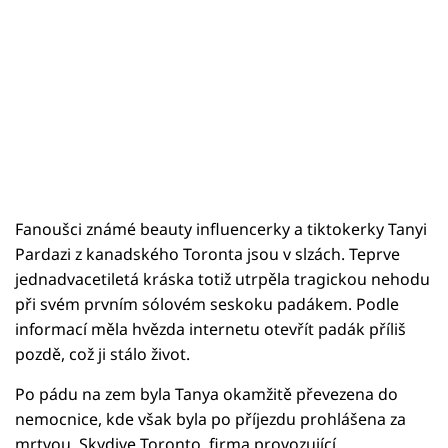
Fanoušci známé beauty influencerky a tiktokerky Tanyi
Pardazi z kanadského Toronta jsou v slzách. Teprve
jednadvacetiletá kráska totiž utrpěla tragickou nehodu
při svém prvním sólovém seskoku padákem. Podle
informací měla hvězda internetu otevřít padák příliš
pozdě, což ji stálo život.
Po pádu na zem byla Tanya okamžitě převezena do
nemocnice, kde však byla po příjezdu prohlášena za
mrtvou. Skydive Toronto, firma provozující