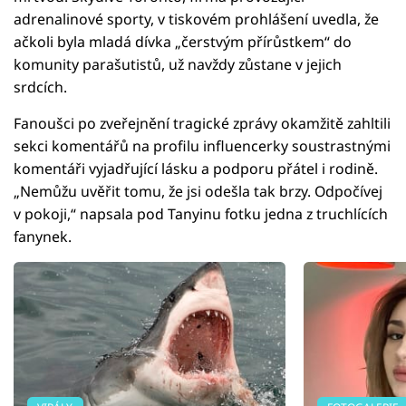
adrenalinové sporty, v tiskovém prohlášení uvedla, že
ačkoli byla mladá dívka „čerstvým přírůstkem“ do
komunity parašutistů, už navždy zůstane v jejich
srdcích.
Fanoušci po zveřejnění tragické zprávy okamžitě zahltili
sekci komentářů na profilu influencerky soustrastnými
komentáři vyjadřující lásku a podporu přátel i rodině.
„Nemůžu uvěřit tomu, že jsi odešla tak brzy. Odpočívej
v pokoji,“ napsala pod Tanyinu fotku jedna z truchlících
fanynek.