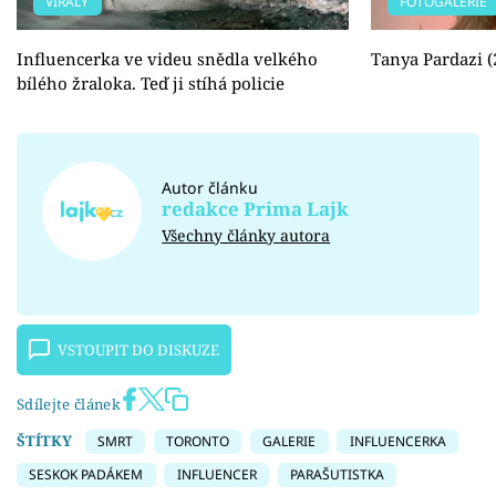
VIRÁLY
FOTOGALERIE
Influencerka ve videu snědla velkého
Tanya Pardazi (
bílého žraloka. Teď ji stíhá policie
Autor článku
redakce Prima Lajk
Všechny články autora
VSTOUPIT DO DISKUZE
Sdílejte článek
ŠTÍTKY
SMRT
TORONTO
GALERIE
INFLUENCERKA
SESKOK PADÁKEM
INFLUENCER
PARAŠUTISTKA