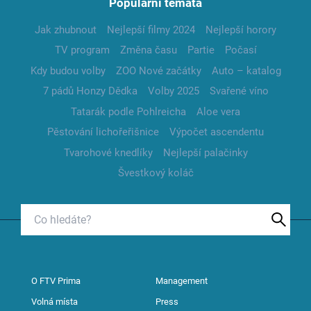
Populární témata
Jak zhubnout
Nejlepší filmy 2024
Nejlepší horory
TV program
Změna času
Partie
Počasí
Kdy budou volby
ZOO Nové začátky
Auto – katalog
7 pádů Honzy Dědka
Volby 2025
Svařené víno
Tatarák podle Pohlreicha
Aloe vera
Pěstování lichořeřišnice
Výpočet ascendentu
Tvarohové knedlíky
Nejlepší palačinky
Švestkový koláč
O FTV Prima
Management
Volná místa
Press