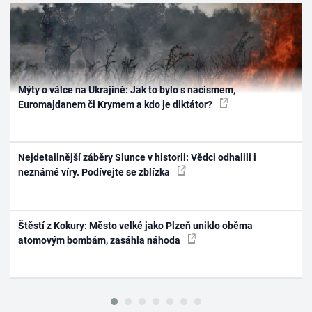
Mýty o válce na Ukrajině: Jak to bylo s nacismem,
Euromajdanem či Krymem a kdo je diktátor?
Nejdetailnější záběry Slunce v historii: Vědci odhalili i
neznámé víry. Podívejte se zblízka
Štěstí z Kokury: Město velké jako Plzeň uniklo oběma
atomovým bombám, zasáhla náhoda