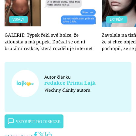
VIRÁLY
EXTRÉM
GALERIE: Týpek řekl své holce, že
Zavolala na tís
ztloustla a má pupek. Dočkal se od ní
že si chce obje
brutální reakce, která rozděluje internet
pochopil, že se 
Autor článku
redakce Prima Lajk
Všechny články autora
VSTOUPIT DO DISKUZE