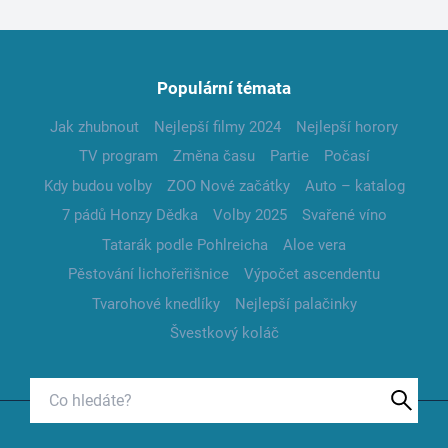
Populární témata
Jak zhubnout
Nejlepší filmy 2024
Nejlepší horory
TV program
Změna času
Partie
Počasí
Kdy budou volby
ZOO Nové začátky
Auto – katalog
7 pádů Honzy Dědka
Volby 2025
Svařené víno
Tatarák podle Pohlreicha
Aloe vera
Pěstování lichořeřišnice
Výpočet ascendentu
Tvarohové knedlíky
Nejlepší palačinky
Švestkový koláč