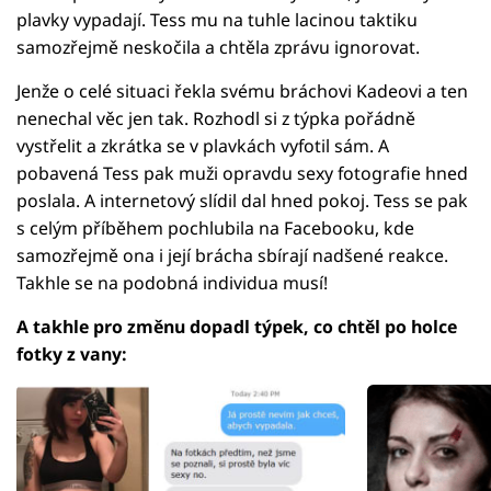
plavky vypadají. Tess mu na tuhle lacinou taktiku
samozřejmě neskočila a chtěla zprávu ignorovat.
Jenže o celé situaci řekla svému bráchovi Kadeovi a ten
nenechal věc jen tak. Rozhodl si z týpka pořádně
vystřelit a zkrátka se v plavkách vyfotil sám. A
pobavená Tess pak muži opravdu sexy fotografie hned
poslala. A internetový slídil dal hned pokoj. Tess se pak
s celým příběhem pochlubila na Facebooku, kde
samozřejmě ona i její brácha sbírají nadšené reakce.
Takhle se na podobná individua musí!
A takhle pro změnu dopadl týpek, co chtěl po holce
fotky z vany: