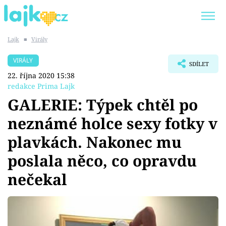
Lajk
■
Virály
Trendy:
KARLOS VÉMOLA
ONLYFANS
VIRÁLY
SDÍLET
SHOPAHOLICADEL
CLASH OF THE STARS
22. října 2020 15:38
redakce Prima Lajk
GALERIE: Týpek chtěl po
neznámé holce sexy fotky v
Témata
plavkách. Nakonec mu
Showbyznys
poslala něco, co opravdu
nečekal
Youtubeři
Virály