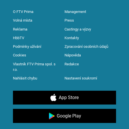
O FTV Prima
Management
Volná místa
Press
Reklama
Castingy a výzvy
HbbTV
Kontakty
Podmínky užívání
Zpracování osobních údajů
Cookies
Nápověda
Vlastník FTV Prima spol. s
Redakce
r.o.
Nahlásit chybu
Nastavení soukromí
App Store
Google Play