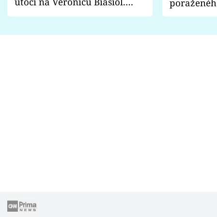
útočí na Veronicu Biasiol.
poraženéh
Proč je podle nich falešná a
fanoušci n
lže o své nevěře?