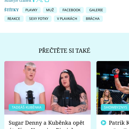
Sdílejte článek
ŠTÍTKY
PLAVKY
MUŽ
FACEBOOK
GALERIE
REAKCE
SEXY FOTKY
V PLAVKÁCH
BRÁCHA
PŘEČTĚTE SI TAKÉ
TADEÁŠ KUBĚNKA
SHOWBYZNYS
Sugar Denny a Kuběnka opět
Patrik Kincl se zastal