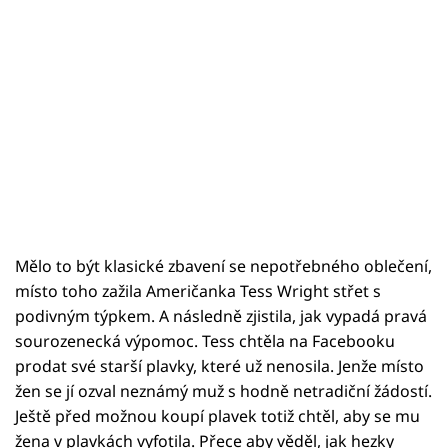
Mělo to být klasické zbavení se nepotřebného oblečení,
místo toho zažila Američanka Tess Wright střet s
podivným týpkem. A následně zjistila, jak vypadá pravá
sourozenecká výpomoc. Tess chtěla na Facebooku
prodat své starší plavky, které už nenosila. Jenže místo
žen se jí ozval neznámý muž s hodně netradiční žádostí.
Ještě před možnou koupí plavek totiž chtěl, aby se mu
žena v plavkách vyfotila. Přece aby věděl, jak hezky