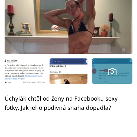
Sex a vztahy
Videa
Sledujte prima+
Přihlášení
Sledujte nás
Úchylák chtěl od ženy na Facebooku sexy
fotky. Jak jeho podivná snaha dopadla?