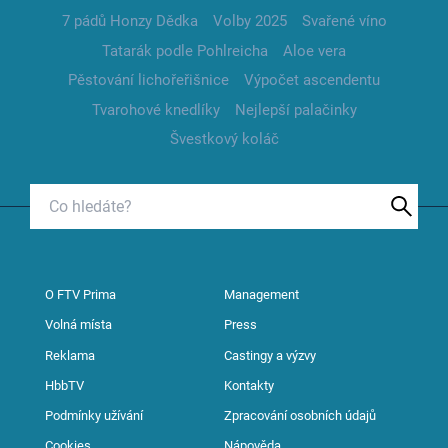
7 pádů Honzy Dědka
Volby 2025
Svařené víno
Tatarák podle Pohlreicha
Aloe vera
Pěstování lichořeřišnice
Výpočet ascendentu
Tvarohové knedlíky
Nejlepší palačinky
Švestkový koláč
O FTV Prima
Management
Volná místa
Press
Reklama
Castingy a výzvy
HbbTV
Kontakty
Podmínky užívání
Zpracování osobních údajů
Cookies
Nápověda