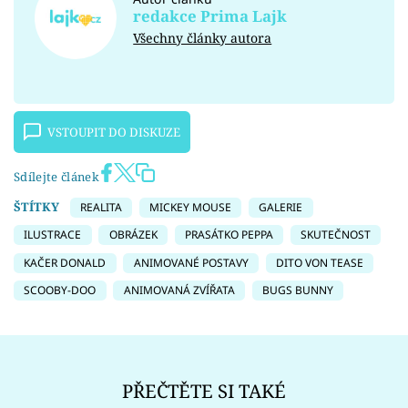
redakce Prima Lajk
Všechny články autora
VSTOUPIT DO DISKUZE
Sdílejte článek
ŠTÍTKY
REALITA
MICKEY MOUSE
GALERIE
ILUSTRACE
OBRÁZEK
PRASÁTKO PEPPA
SKUTEČNOST
KAČER DONALD
ANIMOVANÉ POSTAVY
DITO VON TEASE
SCOOBY-DOO
ANIMOVANÁ ZVÍŘATA
BUGS BUNNY
PŘEČTĚTE SI TAKÉ