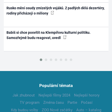
Rusko mění osudy zmizelých vojáků. Z padlých dělá dezertéry,
rodiny přicházejí o miliony
Babiš si chce posvítit na Klempířovu kulturní politiku.
Samozřejmě budu reagovat, uvedl
Populární témata
Jak zhubnout
Nejlepší filmy 2024
Nejlepší horory
TV program
Změna času
Partie
Počasí
Kdy budou volby
ZOO Nové začátky
Auto – katalog