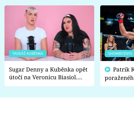
TADEÁŠ KUBĚNKA
SHOWBYZNYS
Sugar Denny a Kuběnka opět
Patrik Kincl se zastal
útočí na Veronicu Biasiol.
poraženéh
Proč je podle nich falešná a
fanoušci n
lže o své nevěře?