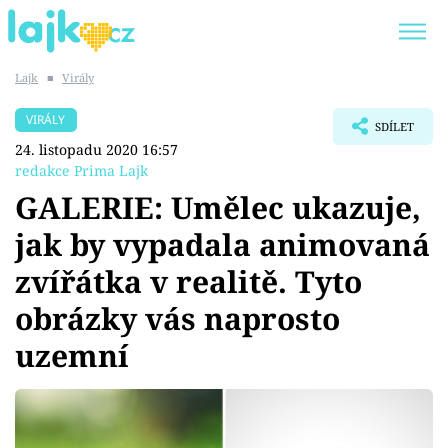
Lajk
■
Virály
Trendy:
KARLOS VÉMOLA
ONLYFANS
VIRÁLY
SDÍLET
SHOPAHOLICADEL
CLASH OF THE STARS
24. listopadu 2020 16:57
redakce Prima Lajk
GALERIE: Umělec ukazuje,
jak by vypadala animovaná
Témata
zvířátka v realitě. Tyto
Showbyznys
obrázky vás naprosto
uzemní
Youtubeři
Virály