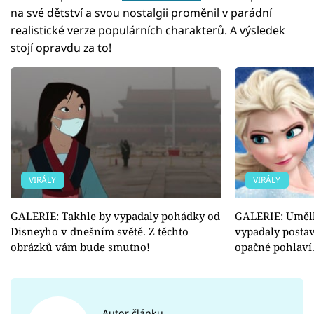
na své dětství a svou nostalgii proměnil v parádní
realistické verze populárních charakterů. A výsledek
stojí opravdu za to!
VIRÁLY
VIRÁLY
GALERIE: Takhle by vypadaly pohádky od
GALERIE: Umělk
Disneyho v dnešním světě. Z těchto
vypadaly posta
obrázků vám bude smutno!
opačné pohlaví.
Autor článku