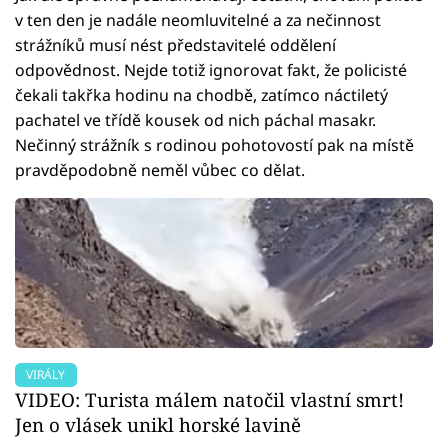
v ten den je nadále neomluvitelné a za nečinnost
strážníků musí nést představitelé oddělení
odpovědnost. Nejde totiž ignorovat fakt, že policisté
čekali takřka hodinu na chodbě, zatímco náctiletý
pachatel ve třídě kousek od nich páchal masakr.
Nečinný strážník s rodinou pohotovostí pak na místě
pravděpodobně neměl vůbec co dělat.
VIRÁLY
VIDEO: Turista málem natočil vlastní smrt!
Jen o vlásek unikl horské lavině