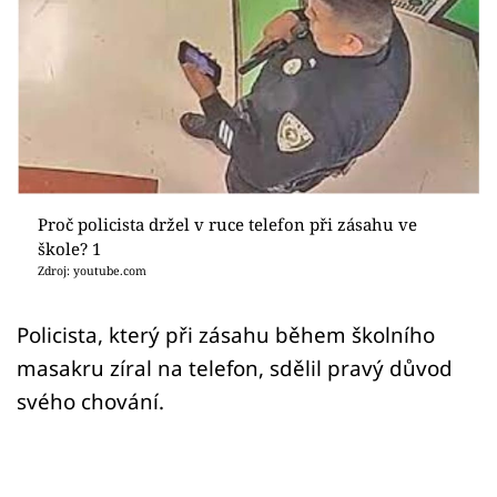
Sex a vztahy
Videa
Sledujte prima+
Přihlášení
Proč policista držel v ruce telefon při zásahu ve
škole? 1
Sledujte nás
Zdroj: youtube.com
Policista, který při zásahu během školního
masakru zíral na telefon, sdělil pravý důvod
svého chování.