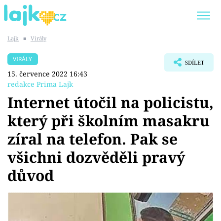
Lajk
■
Virály
Trendy:
KARLOS VÉMOLA
ONLYFANS
VIRÁLY
SDÍLET
SHOPAHOLICADEL
CLASH OF THE STARS
15. července 2022 16:43
redakce Prima Lajk
Internet útočil na policistu,
který při školním masakru
Témata
zíral na telefon. Pak se
Showbyznys
všichni dozvěděli pravý
důvod
Youtubeři
Virály