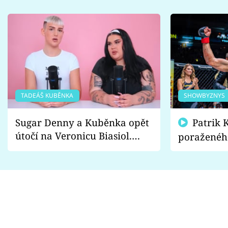
TADEÁŠ KUBĚNKA
SHOWBYZNYS
Sugar Denny a Kuběnka opět
Patrik Kincl se zastal
útočí na Veronicu Biasiol.
poraženéh
Proč je podle nich falešná a
fanoušci n
lže o své nevěře?