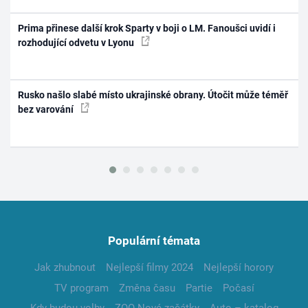
Prima přinese další krok Sparty v boji o LM. Fanoušci uvidí i
rozhodující odvetu v Lyonu
Rusko našlo slabé místo ukrajinské obrany. Útočit může téměř
bez varování
Populární témata
Jak zhubnout
Nejlepší filmy 2024
Nejlepší horory
TV program
Změna času
Partie
Počasí