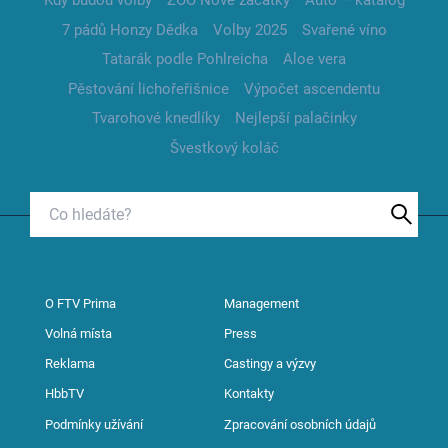
Kdy budou volby
ZOO Nové začátky
Auto – katalog
7 pádů Honzy Dědka
Volby 2025
Svařené víno
Tatarák podle Pohlreicha
Aloe vera
Pěstování lichořeřišnice
Výpočet ascendentu
Tvarohové knedlíky
Nejlepší palačinky
Švestkový koláč
O FTV Prima
Management
Volná místa
Press
Reklama
Castingy a výzvy
HbbTV
Kontakty
Podmínky užívání
Zpracování osobních údajů