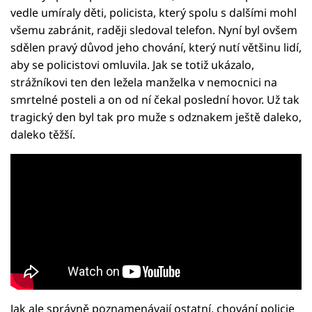
vedle umíraly děti, policista, který spolu s dalšími mohl
všemu zabránit, raději sledoval telefon. Nyní byl ovšem
sdělen pravý důvod jeho chování, který nutí většinu lidí,
aby se policistovi omluvila. Jak se totiž ukázalo,
strážníkovi ten den ležela manželka v nemocnici na
smrtelné posteli a on od ní čekal poslední hovor. Už tak
tragický den byl tak pro muže s odznakem ještě daleko,
daleko těžší.
Jak ale správně poznamenávají ostatní, chování policie