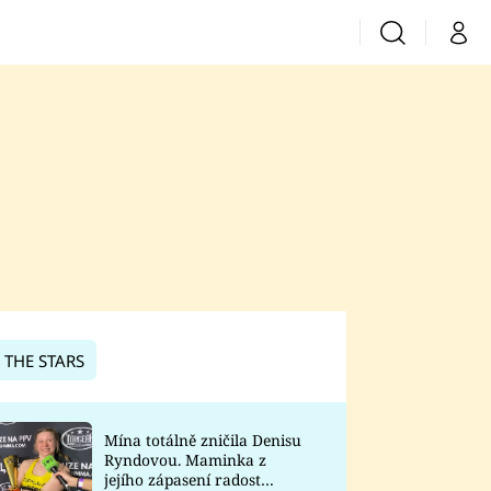
Vyhledávání
Můj 
Prima+
CNN Prima News
Prima Fresh
Prima Living
Prima Zoom
 THE STARS
Prima Lajk
Mína totálně zničila Denisu
Ryndovou. Maminka z
Sledujte nás
jejího zápasení radost