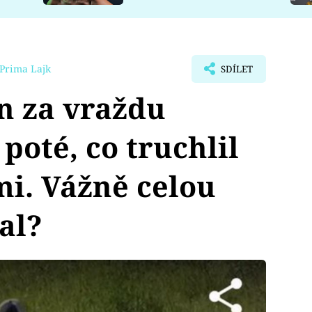
Prima Lajk
SDÍLET
n za vraždu
poté, co truchlil
i. Vážně celou
al?