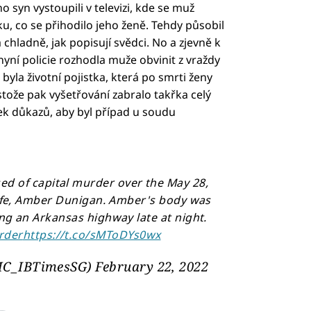
 syn vystoupili v televizi, kde se muž
u, co se přihodilo jeho ženě. Tehdy působil
 chladně, jak popisují svědci. No a zjevně k
nyní policie rozhodla muže obvinit z vraždy
yla životní pojistka, která po smrti ženy
stože pak vyšetřování zabralo takřka celý
ek důkazů, aby byl případ u soudu
sed of capital murder over the May 28,
wife, Amber Dunigan. Amber's body was
ng an Arkansas highway late at night.
rder
https://t.co/sMToDYs0wx
C_IBTimesSG)
February 22, 2022