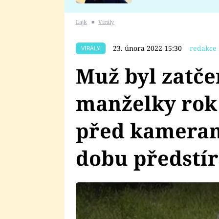
se v Plzni stalo
Lajk
■
Virály
23. února 2022 15:30
redakce 
VIRÁLY
Muž byl zatče
manželky rok 
před kameram
dobu předstír