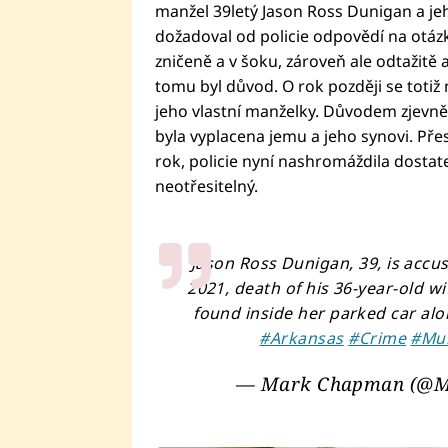
manžel 39letý Jason Ross Dunigan a jeho
dožadoval od policie odpovědí na otázk
zničeně a v šoku, zároveň ale odtažitě a
tomu byl důvod. O rok později se totiž 
jeho vlastní manželky. Důvodem zjevně b
byla vyplacena jemu a jeho synovi. Pře
rok, policie nyní nashromáždila dostat
neotřesitelný.
Jason Ross Dunigan, 39, is accu
2021, death of his 36-year-old 
found inside her parked car alo
#Arkansas
#Crime
#Mu
— Mark Chapman (@M