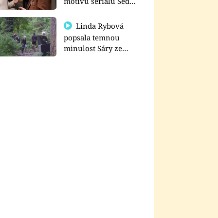
motivu seriálu Sedm
schodů k moci
Linda Rybová
popsala temnou
minulost Sáry ze
seriálu Zákony vlka