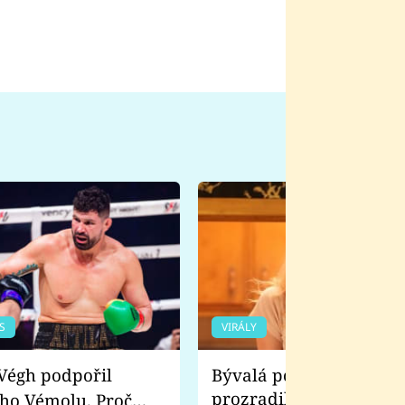
S
VIRÁLY
Bývalá pornoherečka
prozradila, co ji šokova
ho Vémolu. Proč