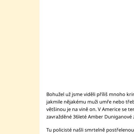
Bohužel už jsme viděli příliš mnoho kr
jakmile nějakému muži umře nebo třeba
většinou je na vině on. V Americe se te
zavražděné 36leté Amber Duniganové 
Tu policisté našli smrtelně postřelenou