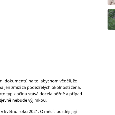
imi dokumentů na to, abychom věděli, že
 jen zmizí za podezřelých okolností žena,
nto typ zločinu stává docela běžně a případ
zjevně nebude výjimkou.
 v květnu roku 2021. O měsíc později její