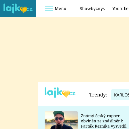
Menu
Showbyznys
Youtube
Youtuberky
Youtubeři
SHOPAHOLICADEL
FATTYPILLOW
ANNA ŠULC
FREESCOOT
SUGAR DENNY
ADAM KAJUMI
LADUŠKA
TADEÁŠ KUBĚNKA
DOMINIKA
DATEL
Trendy:
KARLO
MYSLIVCOVÁ
Známý český rapper
obviněn ze znásilnění:
Parťák Řezníka vysvětlil, 