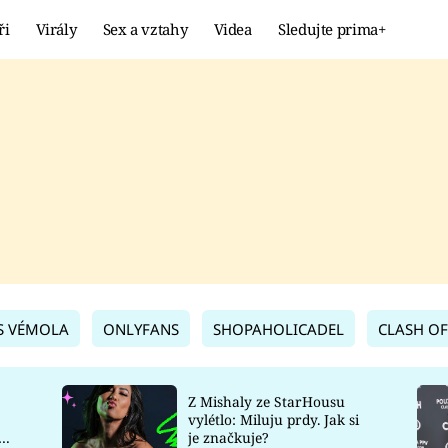
ři
Virály
Sex a vztahy
Videa
Sledujte prima+
Showbyznys
Extrém
VIRÁLY
KURIOZITY
VIDEA
KVÍZY
S VÉMOLA
ONLYFANS
SHOPAHOLICADEL
CLASH OF
Z Mishaly ze StarHousu
vylétlo: Miluju prdy. Jak si
co
je značkuje?