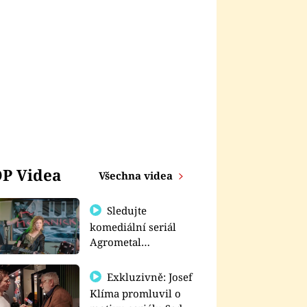
P Videa
Všechna videa
Sledujte
komediální seriál
Agrometal
exkluzivně na
prima+
Exkluzivně: Josef
Klíma promluvil o