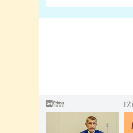
Proč je podle nich falešná a
lže o své nevěře?