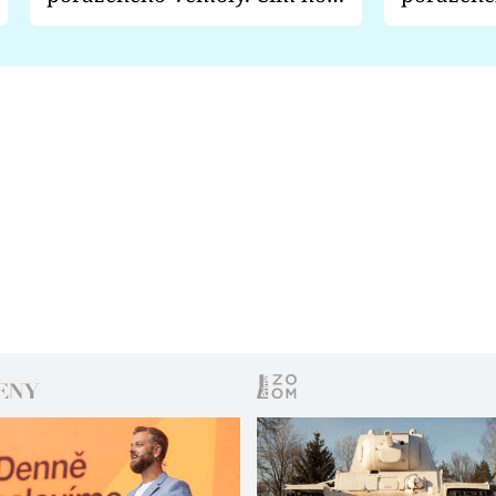
fanoušci naštvali?
chce radě
s vítězem