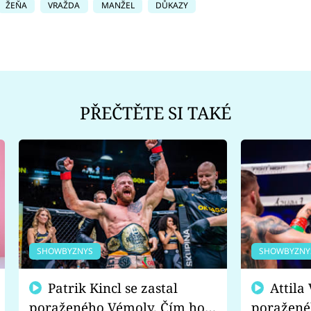
ŽEŇA
VRAŽDA
MANŽEL
DŮKAZY
PŘEČTĚTE SI TAKÉ
SHOWBYZNYS
SHOWBYZNY
Patrik Kincl se zastal
Attila Végh podpořil
poraženého Vémoly. Čím ho
poražené