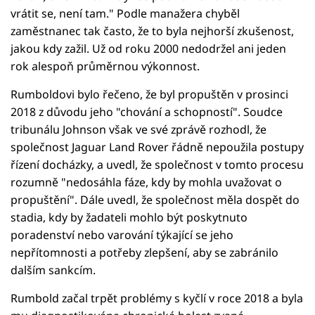
vrátit se, není tam." Podle manažera chyběl
zaměstnanec tak často, že to byla nejhorší zkušenost,
jakou kdy zažil. Už od roku 2000 nedodržel ani jeden
rok alespoň průměrnou výkonnost.
Rumboldovi bylo řečeno, že byl propuštěn v prosinci
2018 z důvodu jeho "chování a schopností". Soudce
tribunálu Johnson však ve své zprávě rozhodl, že
společnost Jaguar Land Rover řádně nepoužila postupy
řízení docházky, a uvedl, že společnost v tomto procesu
rozumně "nedosáhla fáze, kdy by mohla uvažovat o
propuštění". Dále uvedl, že společnost měla dospět do
stadia, kdy by žadateli mohlo být poskytnuto
poradenství nebo varování týkající se jeho
nepřítomnosti a potřeby zlepšení, aby se zabránilo
dalším sankcím.
Rumbold začal trpět problémy s kyčlí v roce 2018 a byla