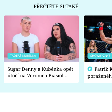
PŘEČTĚTE SI TAKÉ
TADEÁŠ KUBĚNKA
SHOWBYZNYS
Sugar Denny a Kuběnka opět
Patrik Kincl se zastal
útočí na Veronicu Biasiol.
poraženéh
Proč je podle nich falešná a
fanoušci n
lže o své nevěře?