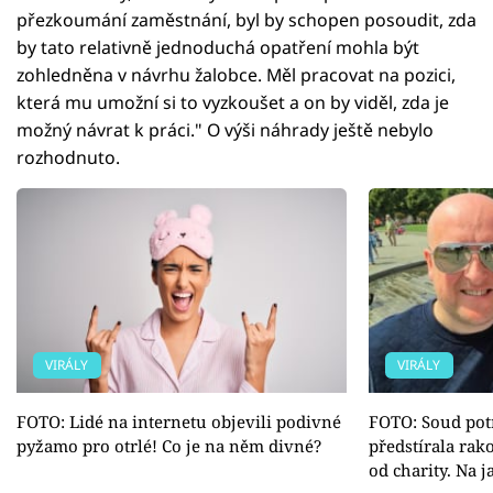
přezkoumání zaměstnání, byl by schopen posoudit, zda
by tato relativně jednoduchá opatření mohla být
zohledněna v návrhu žalobce. Měl pracovat na pozici,
která mu umožní si to vyzkoušet a on by viděl, zda je
možný návrat k práci." O výši náhrady ještě nebylo
rozhodnuto.
VIRÁLY
VIRÁLY
FOTO: Lidé na internetu objevili podivné
FOTO: Soud potr
pyžamo pro otrlé! Co je na něm divné?
předstírala rak
od charity. Na 