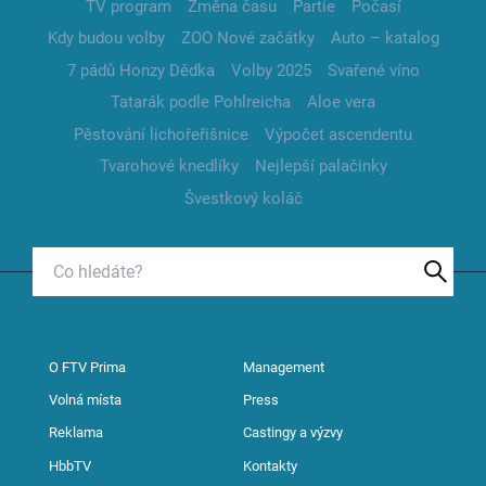
TV program
Změna času
Partie
Počasí
Kdy budou volby
ZOO Nové začátky
Auto – katalog
7 pádů Honzy Dědka
Volby 2025
Svařené víno
Tatarák podle Pohlreicha
Aloe vera
Pěstování lichořeřišnice
Výpočet ascendentu
Tvarohové knedlíky
Nejlepší palačinky
Švestkový koláč
O FTV Prima
Management
Volná místa
Press
Reklama
Castingy a výzvy
HbbTV
Kontakty