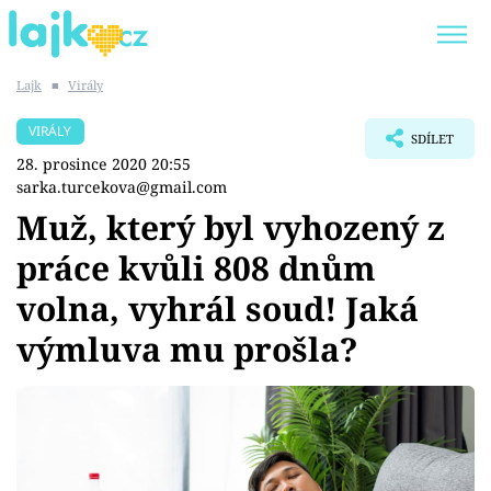
Lajk
■
Virály
Trendy:
KARLOS VÉMOLA
ONLYFANS
VIRÁLY
SDÍLET
SHOPAHOLICADEL
CLASH OF THE STARS
28. prosince 2020 20:55
sarka.turcekova@gmail.com
Muž, který byl vyhozený z
práce kvůli 808 dnům
Témata
volna, vyhrál soud! Jaká
Showbyznys
výmluva mu prošla?
Youtubeři
Virály