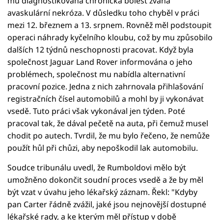
mu diagnostikována chronická bolest zvaná
avaskulární nekróza. V důsledku toho chyběl v práci
mezi 12. březnem a 13. srpnem. Rovněž měl podstoupit
operaci náhrady kyčelního kloubu, což by mu způsobilo
dalších 12 týdnů neschopnosti pracovat. Když byla
společnost Jaguar Land Rover informována o jeho
problémech, společnost mu nabídla alternativní
pracovní pozice. Jedna z nich zahrnovala přihlašování
registračních čísel automobilů a mohl by ji vykonávat
vsedě. Tuto práci však vykonával jen týden. Poté
pracoval tak, že dával pečetě na auta, při čemuž musel
chodit po autech. Tvrdil, že mu bylo řečeno, že nemůže
použít hůl při chůzi, aby nepoškodil lak automobilu.
Soudce tribunálu uvedl, že Rumboldovi mělo být
umožněno dokončit soudní proces vsedě a že by měl
být vzat v úvahu jeho lékařský záznam. Řekl: "Kdyby
pan Carter řádně zvážil, jaké jsou nejnovější dostupné
lékařské rady, a ke kterým měl přístup v době