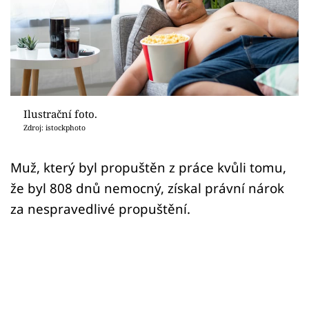
Sex a vztahy
Videa
Sledujte prima+
Přihlášení
Ilustrační foto.
Zdroj: istockphoto
Sledujte nás
Muž, který byl propuštěn z práce kvůli tomu,
že byl 808 dnů nemocný, získal právní nárok
za nespravedlivé propuštění.