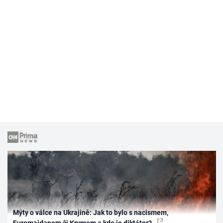
Mýty o válce na Ukrajině: Jak to bylo s nacismem,
Euromajdanem či Krymem a kdo je diktátor?