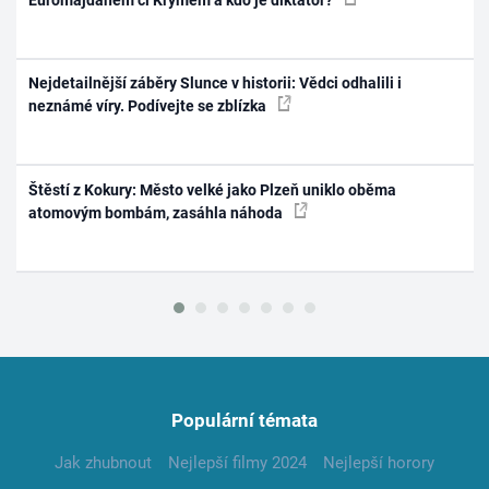
Nejdetailnější záběry Slunce v historii: Vědci odhalili i
neznámé víry. Podívejte se zblízka
Štěstí z Kokury: Město velké jako Plzeň uniklo oběma
atomovým bombám, zasáhla náhoda
Populární témata
Jak zhubnout
Nejlepší filmy 2024
Nejlepší horory