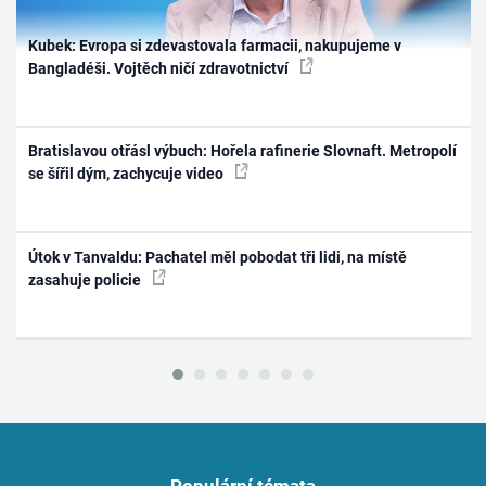
Kubek: Evropa si zdevastovala farmacii, nakupujeme v
Bangladéši. Vojtěch ničí zdravotnictví
Bratislavou otřásl výbuch: Hořela rafinerie Slovnaft. Metropolí
se šířil dým, zachycuje video
Útok v Tanvaldu: Pachatel měl pobodat tři lidi, na místě
zasahuje policie