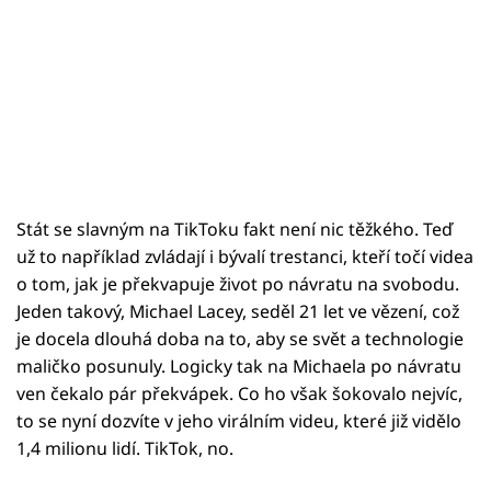
Stát se slavným na TikToku fakt není nic těžkého. Teď
už to například zvládají i bývalí trestanci, kteří točí videa
o tom, jak je překvapuje život po návratu na svobodu.
Jeden takový, Michael Lacey, seděl 21 let ve vězení, což
je docela dlouhá doba na to, aby se svět a technologie
maličko posunuly. Logicky tak na Michaela po návratu
ven čekalo pár překvápek. Co ho však šokovalo nejvíc,
to se nyní dozvíte v jeho virálním videu, které již vidělo
1,4 milionu lidí. TikTok, no.