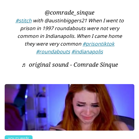
@comrade_sinque
#stitch
with @austinbiggers21 When I went to
prison in 1997 roundabouts were not very
common in Indianapolis. When I came home
they were very common
#prisontiktok
#roundabouts
#indianapolis
♬ original sound - Comrade Sinque
YOUTUBEŘI