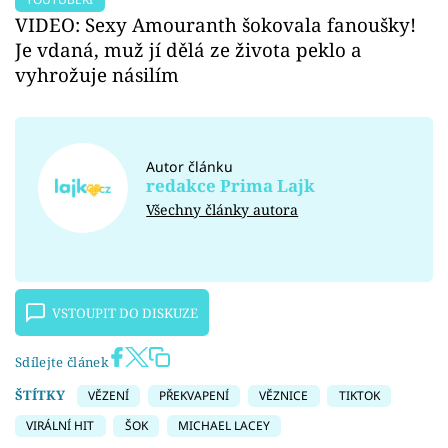
VIDEO: Sexy Amouranth šokovala fanoušky!
Je vdaná, muž jí dělá ze života peklo a
vyhrožuje násilím
Autor článku
redakce Prima Lajk
Všechny články autora
VSTOUPIT DO DISKUZE
Sdílejte článek
ŠTÍTKY
VĚZENÍ
PŘEKVAPENÍ
VĚZNICE
TIKTOK
VIRÁLNÍ HIT
ŠOK
MICHAEL LACEY