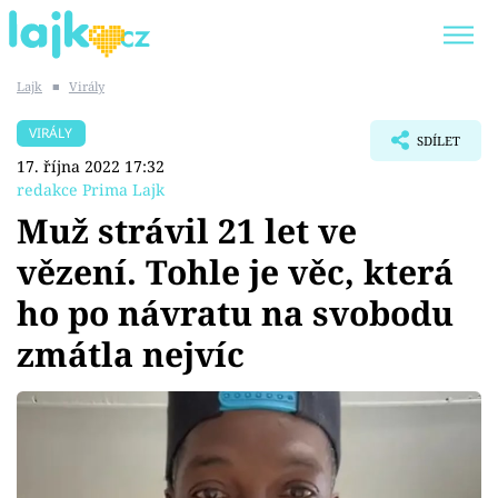
Lajk
■
Virály
Trendy:
KARLOS VÉMOLA
ONLYFANS
VIRÁLY
SDÍLET
SHOPAHOLICADEL
CLASH OF THE STARS
17. října 2022 17:32
redakce Prima Lajk
Muž strávil 21 let ve
vězení. Tohle je věc, která
Témata
ho po návratu na svobodu
Showbyznys
zmátla nejvíc
Youtubeři
Virály