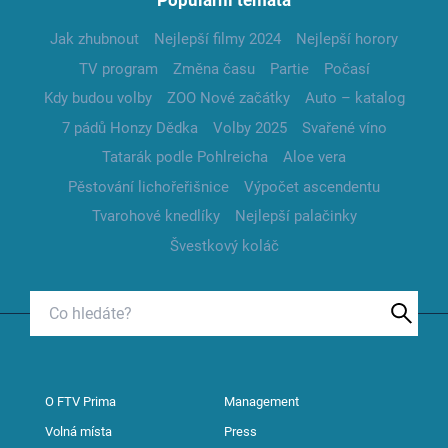
Populární témata
Jak zhubnout
Nejlepší filmy 2024
Nejlepší horory
TV program
Změna času
Partie
Počasí
Kdy budou volby
ZOO Nové začátky
Auto – katalog
7 pádů Honzy Dědka
Volby 2025
Svařené víno
Tatarák podle Pohlreicha
Aloe vera
Pěstování lichořeřišnice
Výpočet ascendentu
Tvarohové knedlíky
Nejlepší palačinky
Švestkový koláč
O FTV Prima
Management
Volná místa
Press