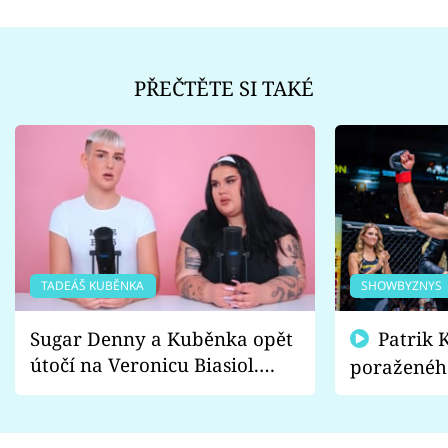
PŘEČTĚTE SI TAKÉ
TADEÁŠ KUBĚNKA
SHOWBYZNYS
Sugar Denny a Kuběnka opět
Patrik Kincl se zastal
útočí na Veronicu Biasiol.
poraženéh
Proč je podle nich falešná a
fanoušci n
lže o své nevěře?