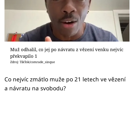
Sex a vztahy
Videa
Sledujte prima+
Přihlášení
Muž odhalil, co jej po návratu z vězení venku nejvíc
překvapilo 1
Zdroj: TikTok/comrade_sinque
Sledujte nás
Co nejvíc zmátlo muže po 21 letech ve vězení
a návratu na svobodu?