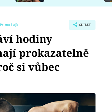
Prima Lajk
SDÍLET
áví hodiny
mají prokazatelně
oč si vůbec