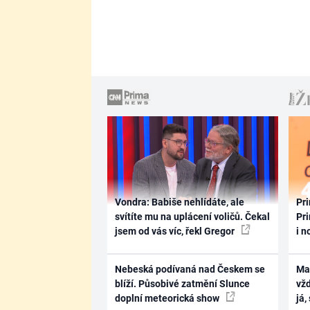
Vondra: Babiše nehlídáte, ale
Pri
svítíte mu na uplácení voličů. Čekal
Pri
jsem od vás víc, řekl Gregor
i n
Nebeská podívaná nad Českem se
Ma
blíží. Působivé zatmění Slunce
vž
doplní meteorická show
já,