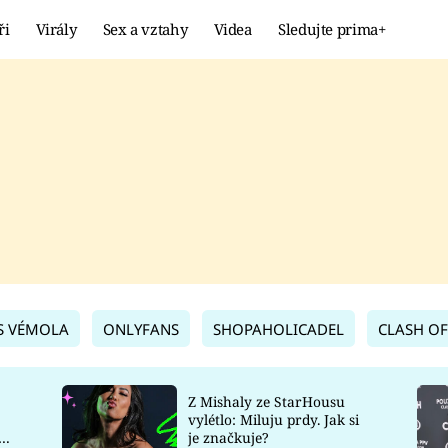
ři
Virály
Sex a vztahy
Videa
Sledujte prima+
Showbyznys
Extrém
VIRÁLY
KURIOZITY
VIDEA
KVÍZY
S VÉMOLA
ONLYFANS
SHOPAHOLICADEL
CLASH OF
Z Mishaly ze StarHousu
vylétlo: Miluju prdy. Jak si
co
je značkuje?