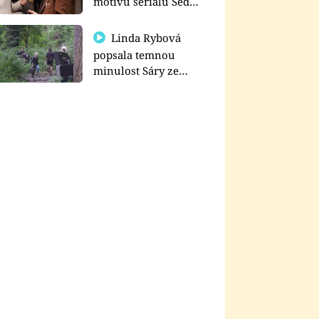
motivu seriálu Sedm
schodů k moci
Linda Rybová
popsala temnou
minulost Sáry ze
seriálu Zákony vlka