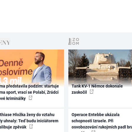
ma představila podzim: startuje
Tank KV-1 Němce dokonale
ma sport, vrací se Polabí, Zrádci
zaskočil
ové kriminálky
thiase Hložka ženy do vztahu
Operace Entebbe ukázala
dy uhnaly: Teď budu iniciátorem
schopnosti Izraele. Při
 slibuje zpěvák
osvobozování rukojmích padl br