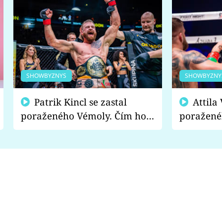
SHOWBYZNYS
SHOWBYZNY
Patrik Kincl se zastal
Attila Végh podpořil
poraženého Vémoly. Čím ho
poražené
fanoušci naštvali?
chce radě
s vítězem