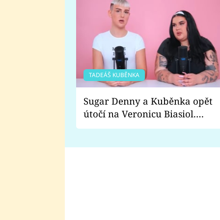
TADEÁŠ KUBĚNKA
Sugar Denny a Kuběnka opět
útočí na Veronicu Biasiol.
Proč je podle nich falešná a
lže o své nevěře?