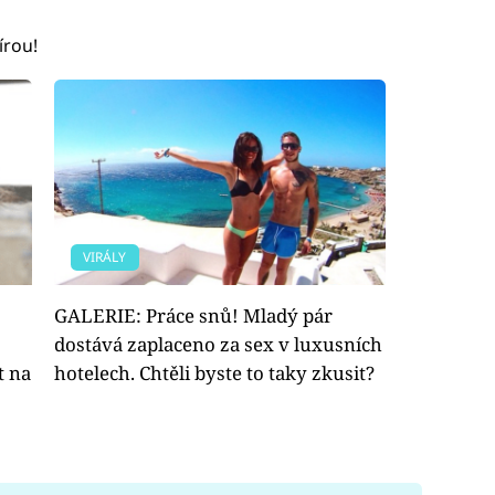
írou!
VIRÁLY
GALERIE: Práce snů! Mladý pár
dostává zaplaceno za sex v luxusních
t na
hotelech. Chtěli byste to taky zkusit?