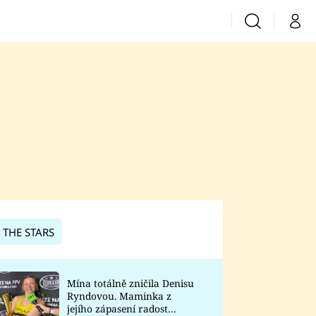
Vyhledávání
Můj 
Prima+
CNN Prima News
Prima Fresh
Prima Living
Prima Zoom
 THE STARS
Prima Lajk
Mína totálně zničila Denisu
Ryndovou. Maminka z
Sledujte nás
jejího zápasení radost