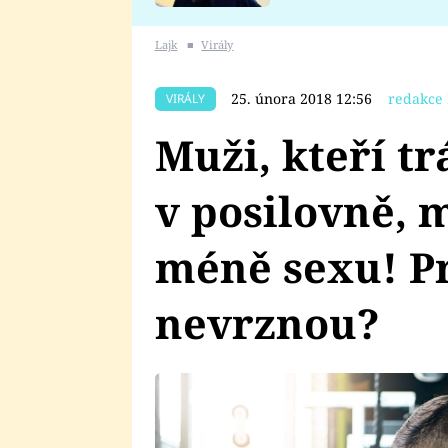
se v Plzni stalo
Lajk
■
Virály
25. února 2018 12:56
redakce 
VIRÁLY
Muži, kteří tr
v posilovně, 
méně sexu! Pr
nevrznou?