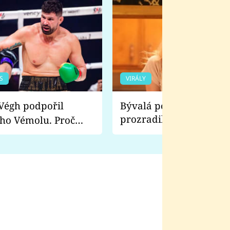
S
VIRÁLY
Bývalá pornoherečka
prozradila, co ji šokova
ho Vémolu. Proč
natáčení Euforie. Vážně
ji zápasit s ním než
bylo drsnější než hanba
 Kinclem?
filmy?