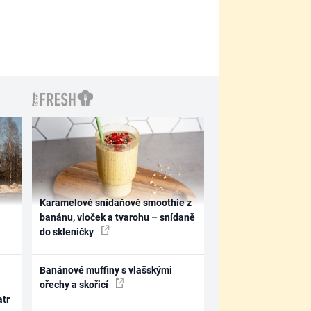
Karamelové snídaňové smoothie z
banánu, vloček a tvarohu – snídaně
do skleničky
Banánové muffiny s vlašskými
ořechy a skořicí
atr