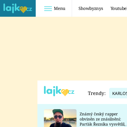
Menu
Showbyznys
Youtube
Youtuberky
Youtubeři
SHOPAHOLICADEL
FATTYPILLOW
ANNA ŠULC
FREESCOOT
SUGAR DENNY
ADAM KAJUMI
LADUŠKA
TADEÁŠ KUBĚNKA
DOMINIKA
DATEL
Trendy:
KARLO
MYSLIVCOVÁ
Známý český rapper
obviněn ze znásilnění:
Parťák Řezníka vysvětlil, 