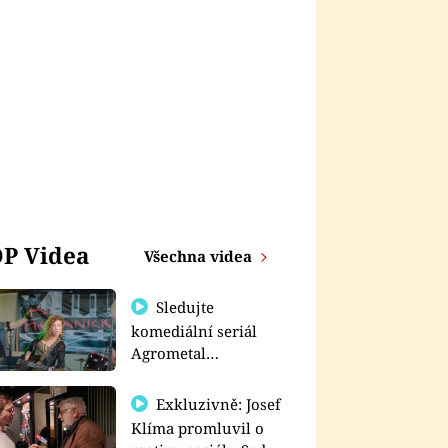
P Videa
Všechna videa
Sledujte
komediální seriál
Agrometal
exkluzivně na
prima+
Exkluzivně: Josef
Klíma promluvil o