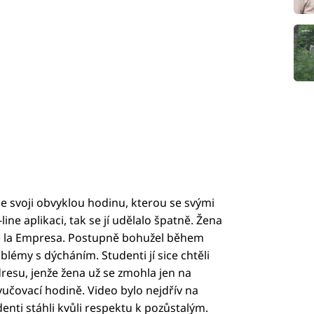
e svoji obvyklou hodinu, kterou se svými
ine aplikaci, tak se jí udělalo špatně. Žena
e la Empresa. Postupně bohužel během
lémy s dýcháním. Studenti jí sice chtěli
 adresu, jenže žena už se zmohla jen na
yučovací hodině. Video bylo nejdřív na
denti stáhli kvůli respektu k pozůstalým.