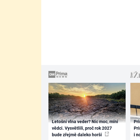
Letošní vlna veder? Nic moc, míní
Pri
vědci. Vysvětlili, proč rok 2027
Pri
bude zřejmě daleko horší
i n