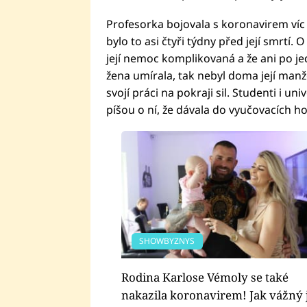
Profesorka bojovala s koronavirem víc n
bylo to asi čtyři týdny před její smrtí. 
její nemoc komplikovaná a že ani po j
žena umírala, tak nebyl doma její manžel,
svojí práci na pokraji sil. Studenti i un
píšou o ní, že dávala do vyučovacích h
SHOWBYZNYS
Rodina Karlose Vémoly se také
nakazila koronavirem! Jak vážný 