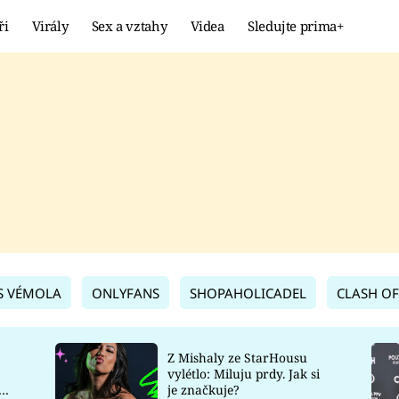
ři
Virály
Sex a vztahy
Videa
Sledujte prima+
Showbyznys
Extrém
VIRÁLY
KURIOZITY
VIDEA
KVÍZY
S VÉMOLA
ONLYFANS
SHOPAHOLICADEL
CLASH OF
Z Mishaly ze StarHousu
vylétlo: Miluju prdy. Jak si
co
je značkuje?