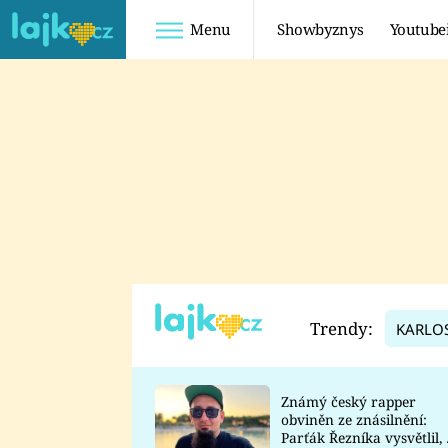
Menu
Showbyznys
Youtube
Youtuberky
Youtubeři
SHOPAHOLICADEL
FATTYPILLOW
ANNA ŠULC
FREESCOOT
SUGAR DENNY
ADAM KAJUMI
LADUŠKA
TADEÁŠ KUBĚNKA
DOMINIKA
DATEL
Trendy:
KARLO
MYSLIVCOVÁ
Známý český rapper
obviněn ze znásilnění:
Parťák Řezníka vysvětlil, 