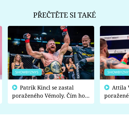
PŘEČTĚTE SI TAKÉ
SHOWBYZNYS
SHOWBYZNY
Patrik Kincl se zastal
Attila Végh podpořil
poraženého Vémoly. Čím ho
poražené
fanoušci naštvali?
chce radě
s vítězem