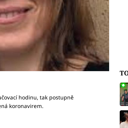
TO
učovací hodinu, tak postupně
žená koronavirem.