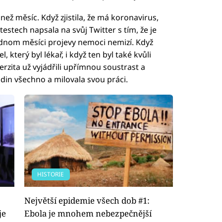
ež měsíc. Když zjistila, že má koronavirus,
O testech napsala na svůj Twitter s tím, že je
ednom měsíci projevy nemoci nemizí. Když
 který byl lékař, i když ten byl také kvůli
iverzita už vyjádřili upřímnou soustrast a
odin všechno a milovala svou práci.
HISTORIE
Největší epidemie všech dob #1:
je
Ebola je mnohem nebezpečnější