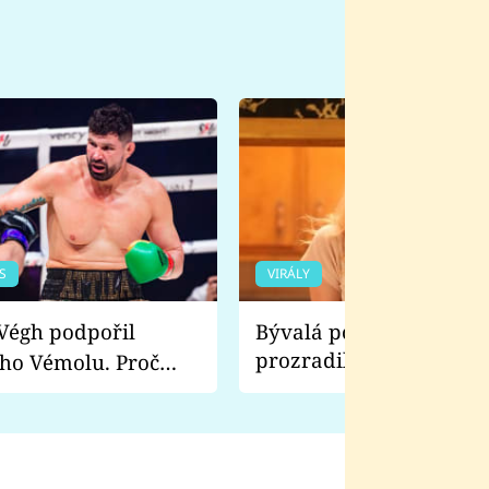
S
VIRÁLY
Bývalá pornoherečka
prozradila, co ji šokova
ho Vémolu. Proč
natáčení Euforie. Vážně
ji zápasit s ním než
bylo drsnější než hanba
 Kinclem?
filmy?