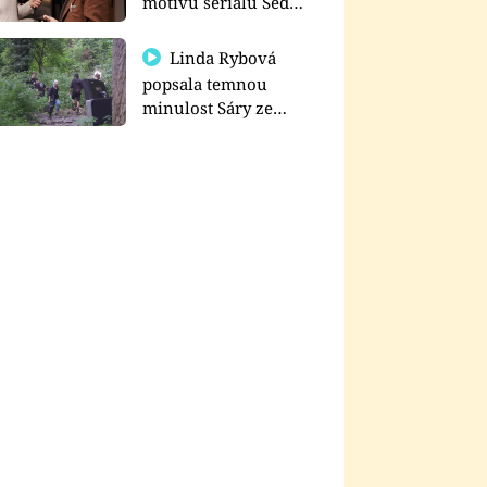
motivu seriálu Sedm
schodů k moci
Linda Rybová
popsala temnou
minulost Sáry ze
seriálu Zákony vlka