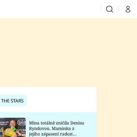
Vyhledávání
Můj 
Prima+
CNN Prima News
Prima Fresh
Prima Living
Prima Zoom
 THE STARS
Prima Lajk
Mína totálně zničila Denisu
Ryndovou. Maminka z
Sledujte nás
jejího zápasení radost