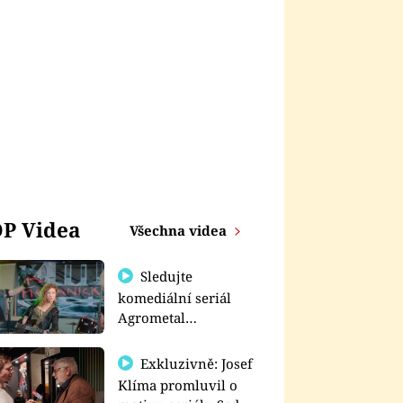
P Videa
Všechna videa
Sledujte
komediální seriál
Agrometal
exkluzivně na
prima+
Exkluzivně: Josef
Klíma promluvil o