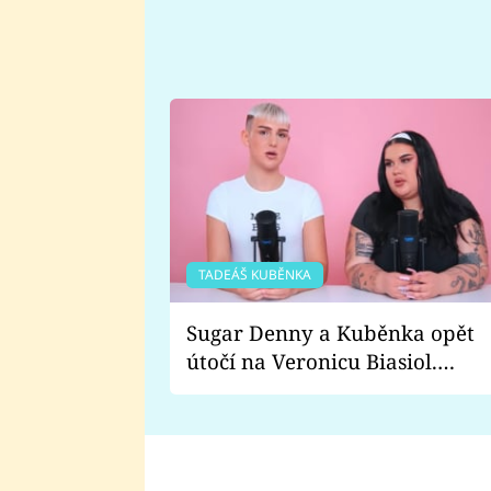
TADEÁŠ KUBĚNKA
Sugar Denny a Kuběnka opět
útočí na Veronicu Biasiol.
Proč je podle nich falešná a
lže o své nevěře?