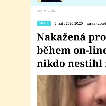
se v Plzni stalo
Lajk
■
Virály
6. září 2020 20:20
sarka.turc
VIRÁLY
Nakažená pro
během on-line
nikdo nestihl