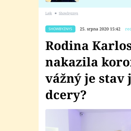
se v Plzni stalo
Lajk
■
Showbyznys
25. srpna 2020 15:42
re
SHOWBYZNYS
Rodina Karlos
nakazila koro
vážný je stav
dcery?