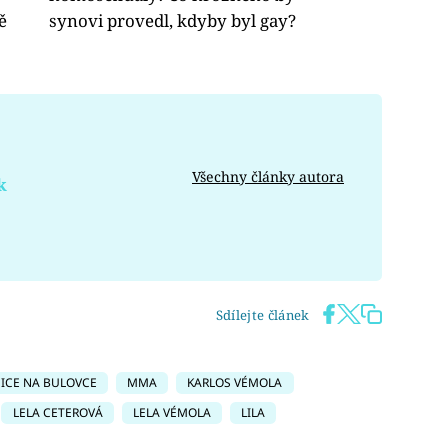
ě
synovi provedl, kdyby byl gay?
Všechny články autora
k
Sdílejte článek
CE NA BULOVCE
MMA
KARLOS VÉMOLA
LELA CETEROVÁ
LELA VÉMOLA
LILA