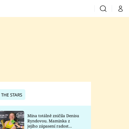
Vyhledávání
Můj 
Prima+
CNN Prima News
Prima Fresh
Prima Living
Prima Zoom
 THE STARS
Prima Lajk
Mína totálně zničila Denisu
Ryndovou. Maminka z
Sledujte nás
jejího zápasení radost