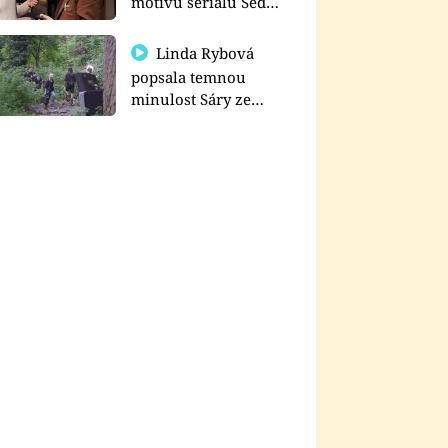
motivu seriálu Sedm
schodů k moci
Linda Rybová
popsala temnou
minulost Sáry ze
seriálu Zákony vlka