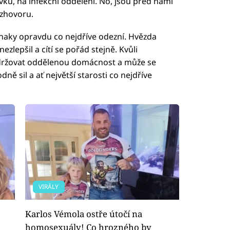
vku, na infekční oddělení. No, jsou před námi
ozhovoru.
íznaky opravdu co nejdříve odezní. Hvězda
ezlepšil a cítí se pořád stejně. Kvůli
održovat oddělenou domácnost a může se
dně sil a ať největší starosti co nejdříve
VIRÁLY
Karlos Vémola ostře útočí na
homosexuály! Co hrozného by