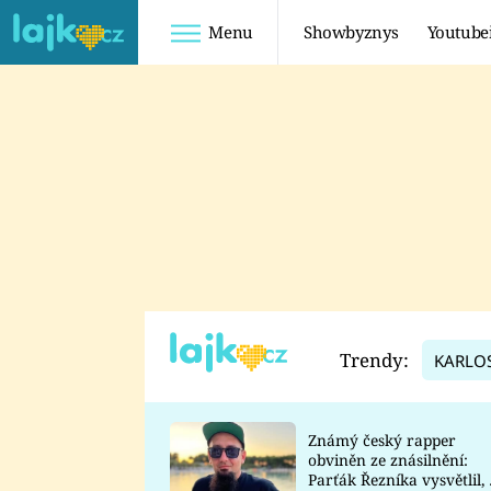
Menu
Showbyznys
Youtube
Youtuberky
Youtubeři
SHOPAHOLICADEL
FATTYPILLOW
ANNA ŠULC
FREESCOOT
SUGAR DENNY
ADAM KAJUMI
LADUŠKA
TADEÁŠ KUBĚNKA
DOMINIKA
DATEL
Trendy:
KARLO
MYSLIVCOVÁ
Známý český rapper
obviněn ze znásilnění:
Parťák Řezníka vysvětlil, 