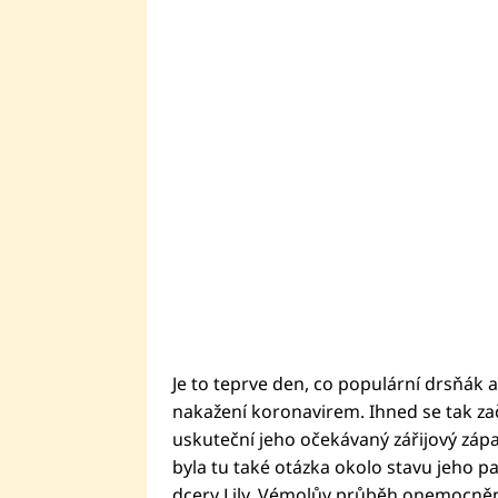
Je to teprve den, co populární drsňák
nakažení koronavirem. Ihned se tak zač
uskuteční jeho očekávaný zářijový záp
byla tu také otázka okolo stavu jeho p
dcery Lily. Vémolův průběh onemocnění