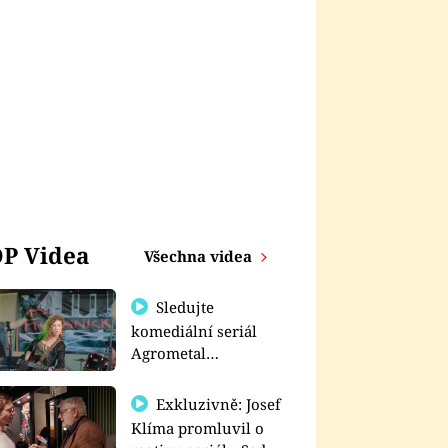
P Videa
Všechna videa
Sledujte
komediální seriál
Agrometal
exkluzivně na
prima+
Exkluzivně: Josef
Klíma promluvil o