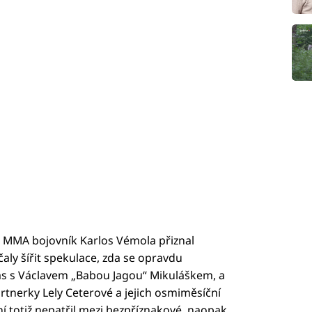
 a MMA bojovník Karlos Vémola přiznal
aly šířit spekulace, zda se opravdu
as s Václavem „Babou Jagou“ Mikuláškem, a
artnerky Lely Ceterové a jejich osmiměsíční
 totiž nepatřil mezi bezpříznakové, naopak