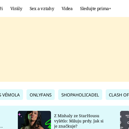
ři
Virály
Sex a vztahy
Videa
Sledujte prima+
Showbyznys
Extrém
VIRÁLY
KURIOZITY
VIDEA
KVÍZY
S VÉMOLA
ONLYFANS
SHOPAHOLICADEL
CLASH OF
Z Mishaly ze StarHousu
vylétlo: Miluju prdy. Jak si
co
je značkuje?