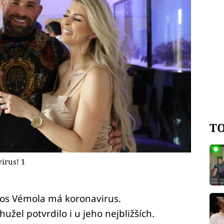
TO
irus! 1
os Vémola má koronavirus.
el potvrdilo i u jeho nejbližších.