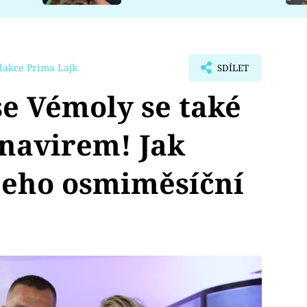
dakce Prima Lajk
SDÍLET
e Vémoly se také
navirem! Jak
 jeho osmiměsíční