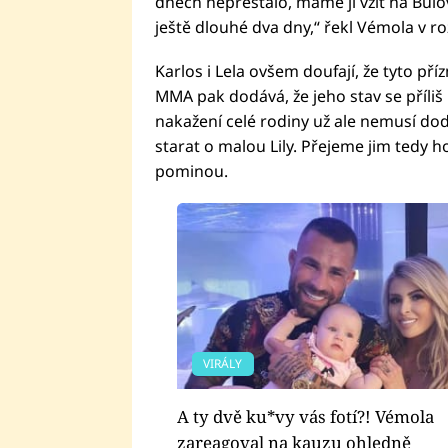
dnech nepřestalo, máme ji vzít na Bulo
ještě dlouhé dva dny,“ řekl Vémola v r
Karlos i Lela ovšem doufají, že tyto př
MMA pak dodává, že jeho stav se příliš n
nakažení celé rodiny už ale nemusí d
starat o malou Lily. Přejeme jim tedy ho
pominou.
VIRÁLY
A ty dvě ku*vy vás fotí?! Vémola
zareagoval na kauzu ohledně