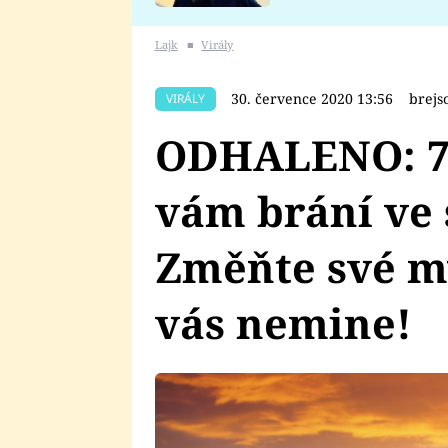
se v Plzni stalo
Lajk
■
Virály
30. července 2020 13:56
brejs
VIRÁLY
ODHALENO: 7 
vám brání ve 
Změňte své m
vás nemine!