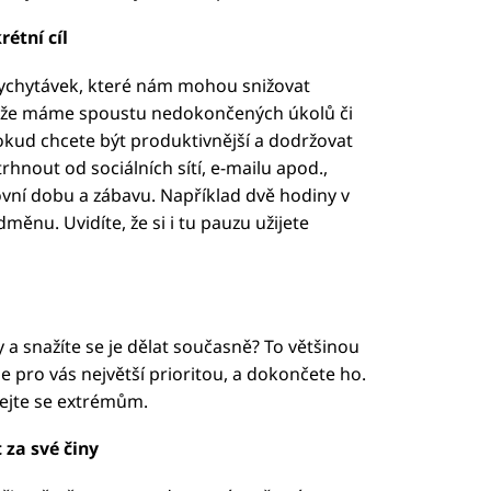
étní cíl
vychytávek, které nám mohou snižovat
e, že máme spoustu nedokončených úkolů či
kud chcete být produktivnější a dodržovat
hnout od sociálních sítí, e-mailu apod.,
covní dobu a zábavu. Například dvě hodiny v
ěnu. Uvidíte, že si i tu pauzu užijete
a snažíte se je dělat současně? To většinou
je pro vás největší prioritou, a dokončete ho.
ejte se extrémům.
za své činy