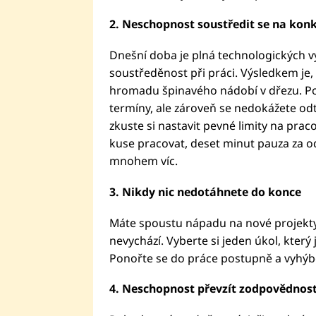
2. Neschopnost soustředit se na konkr
Dnešní doba je plná technologických 
soustředěnost při práci. Výsledkem j
hromadu špinavého nádobí v dřezu. Po
termíny, ale zároveň se nedokážete odtr
zkuste si nastavit pevné limity na pra
kuse pracovat, deset minut pauza za odm
mnohem víc.
3. Nikdy nic nedotáhnete do konce
Máte spoustu nápadu na nové projekty 
nevychází. Vyberte si jeden úkol, který 
Ponořte se do práce postupně a vyhýb
4. Neschopnost převzít zodpovědnost 