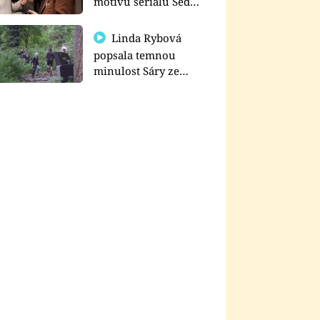
motivu seriálu Sedm
schodů k moci
Linda Rybová
popsala temnou
minulost Sáry ze
seriálu Zákony vlka