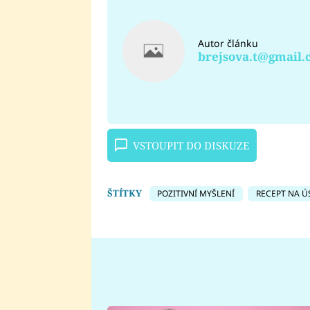
Autor článku
brejsova.t@gmail
VSTOUPIT DO DISKUZE
ŠTÍTKY
POZITIVNÍ MYŠLENÍ
RECEPT NA Ú