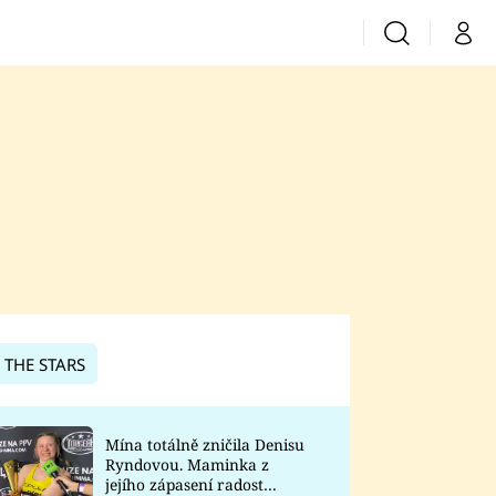
Vyhledávání
Můj 
Prima+
CNN Prima News
Prima Fresh
Prima Living
Prima Zoom
 THE STARS
Prima Lajk
Mína totálně zničila Denisu
Ryndovou. Maminka z
Sledujte nás
jejího zápasení radost