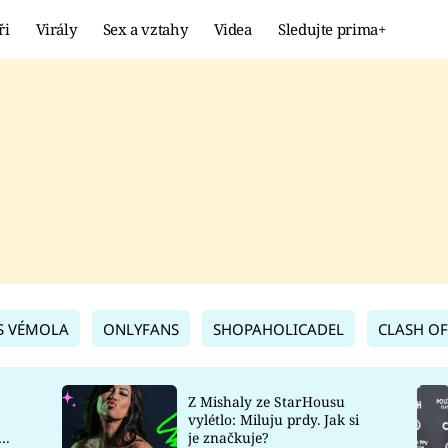
ři
Virály
Sex a vztahy
Videa
Sledujte prima+
Showbyznys
Extrém
VIRÁLY
KURIOZITY
VIDEA
KVÍZY
S VÉMOLA
ONLYFANS
SHOPAHOLICADEL
CLASH OF
Z Mishaly ze StarHousu
vylétlo: Miluju prdy. Jak si
co
je značkuje?