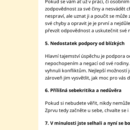
Pokud se vám ať už v práci, či osobním
zodpovědnost za své činy a nesvádět c
nespraví, ale uznat ji a poučit se můž
své chyby a opravit je je první a nejdůle
převzít odpovědnost a uskutečnit své 
5. Nedostatek podpory od blízkých
Hlavní tajemství úspěchu je podpora od
nepochopením a negací od své rodiny. V
vyhnuli konfliktům. Nejlepší možností j
zároveň jim vysvětlit, jak moc pro vás d
6. Přílišná sebekritika a nedůvěra
Pokud si nebudete věřit, nikdy nemůže
Zprvu tedy začněte u sebe, chvalte se i 
7. V minulosti jste selhali a nyní se bo