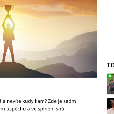
TO
odě a nevíte kudy kam? Zde je sedm
em úspěchu a ve splnění snů.