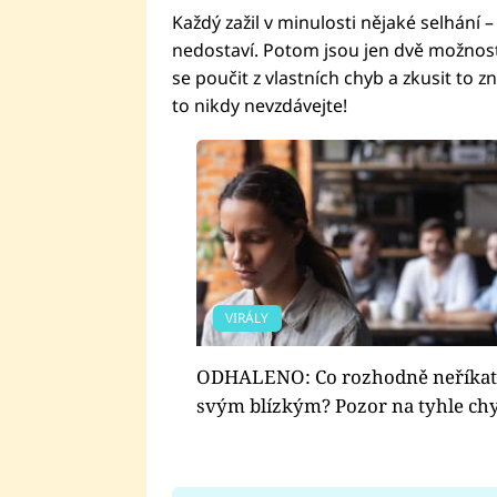
Každý zažil v minulosti nějaké selhání –
nedostaví. Potom jsou jen dvě možnosti
se poučit z vlastních chyb a zkusit to 
to nikdy nevzdávejte!
VIRÁLY
ODHALENO: Co rozhodně neříkat
svým blízkým? Pozor na tyhle ch