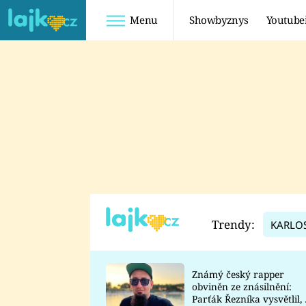
Menu
Showbyznys
Youtube
Youtuberky
Youtubeři
SHOPAHOLICADEL
FATTYPILLOW
ANNA ŠULC
FREESCOOT
SUGAR DENNY
ADAM KAJUMI
LADUŠKA
TADEÁŠ KUBĚNKA
DOMINIKA
DATEL
Trendy:
KARLO
MYSLIVCOVÁ
Známý český rapper
obviněn ze znásilnění:
Parťák Řezníka vysvětlil, 