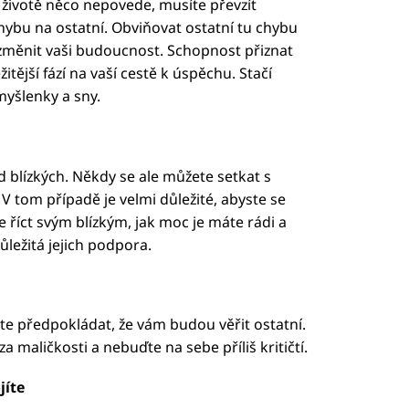
 životě něco nepovede, musíte převzít
hybu na ostatní. Obviňovat ostatní tu chybu
e změnit vaši budoucnost. Schopnost přiznat
žitější fází na vaší cestě k úspěchu. Stačí
myšlenky a sny.
 blízkých. Někdy se ale můžete setkat s
 tom případě je velmi důležité, abyste se
e říct svým blízkým, jak moc je máte rádi a
ůležitá jejich podpora.
te předpokládat, že vám budou věřit ostatní.
za maličkosti a nebuďte na sebe příliš kritičtí.
jíte