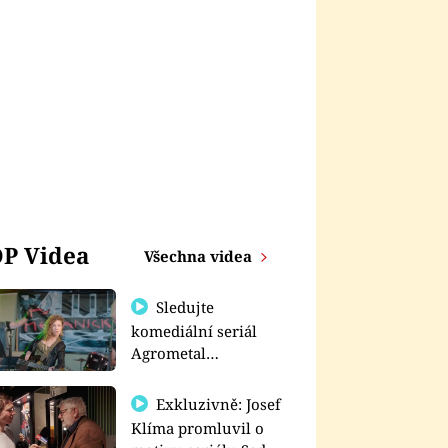
P Videa
Všechna videa
Sledujte
komediální seriál
Agrometal
exkluzivně na
prima+
Exkluzivně: Josef
Klíma promluvil o