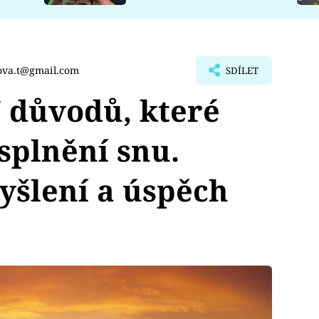
ova.t@gmail.com
SDÍLET
důvodů, které
splnění snu.
yšlení a úspěch