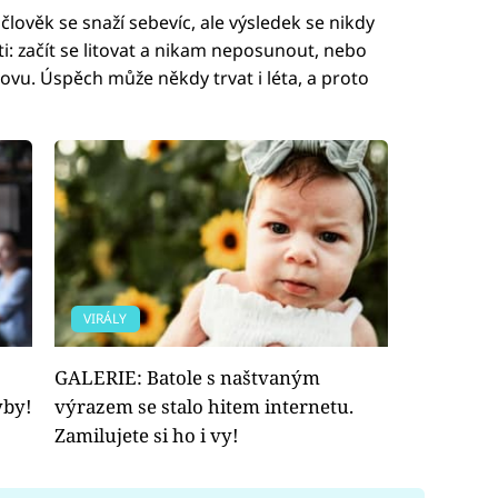
 člověk se snaží sebevíc, ale výsledek se nikdy
: začít se litovat a nikam neposunout, nebo
znovu. Úspěch může někdy trvat i léta, a proto
VIRÁLY
GALERIE: Batole s naštvaným
yby!
výrazem se stalo hitem internetu.
Zamilujete si ho i vy!