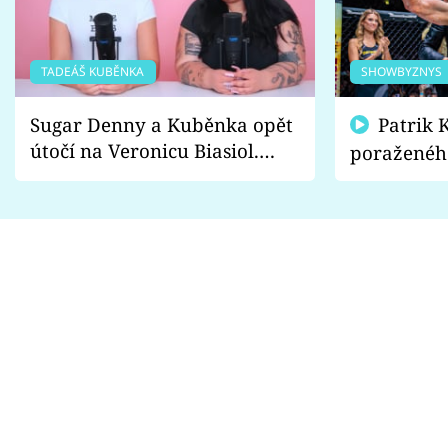
TADEÁŠ KUBĚNKA
SHOWBYZNYS
Sugar Denny a Kuběnka opět
Patrik Kincl se zastal
útočí na Veronicu Biasiol.
poraženéh
Proč je podle nich falešná a
fanoušci n
lže o své nevěře?