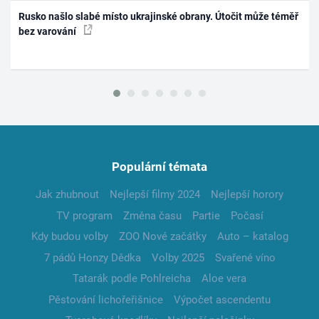
Rusko našlo slabé místo ukrajinské obrany. Útočit může téměř
bez varování
Populární témata
Jak zhubnout
Nejlepší filmy 2024
Nejlepší horory
TV program
Změna času
Partie
Počasí
Kdy budou volby
ZOO Nové začátky
Auto – katalog
7 pádů Honzy Dědka
Volby 2025
Svařené víno
Tatarák podle Pohlreicha
Aloe vera
Pěstování lichořeřišnice
Výpočet ascendentu