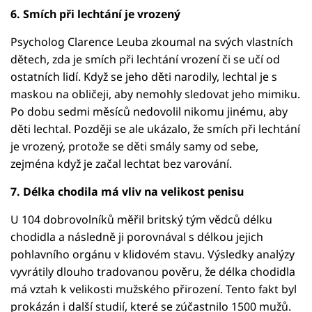
6. Smích při lechtání je vrozený
Psycholog Clarence Leuba zkoumal na svých vlastních
dětech, zda je smích při lechtání vrození či se učí od
ostatních lidí. Když se jeho děti narodily, lechtal je s
maskou na obličeji, aby nemohly sledovat jeho mimiku.
Po dobu sedmi měsíců nedovolil nikomu jinému, aby
děti lechtal. Později se ale ukázalo, že smích při lechtání
je vrozený, protože se děti smály samy od sebe,
zejména když je začal lechtat bez varování.
7. Délka chodila má vliv na velikost penisu
U 104 dobrovolníků měřil britský tým vědců délku
chodidla a následně ji porovnával s délkou jejich
pohlavního orgánu v klidovém stavu. Výsledky analýzy
vyvrátily dlouho tradovanou pověru, že délka chodidla
má vztah k velikosti mužského přirození. Tento fakt byl
prokázán i další studií, které se zúčastnilo 1500 mužů.