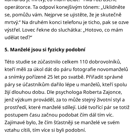
operátorce. Ta odpoví konejšivým tónem: „Uklidněte
se, pomůžu vám. Nejprve se ujistěte, že je skutečně
mrtvý.“ Na druhém konci telefonu je ticho, pak se ozve
výstřel. Lovec řekne do sluchátka: „Hotovo, co mám
udělat teď?“
5. Manželé jsou si fyzicky podobní
Této studie se zúčastnilo celkem 110 dobrovolníků,
kteří měli za úkol dát do páru fotografie novomanželů
a snímky pořízené 25 let po svatbě. Přiřadit správné
páry se účastníkům dařilo lépe u manželů, kteří spolu
žijí dlouhou dobu. Dle psychologa Roberta Zajonce,
jenž výzkum prováděl, za to může stejný životní styl a
prostředí, které manželé sdílejí. Lidé tvořící pár se totiž
postupem času začnou podobat čím dál tím víc.
Zajímavé bylo, že čím šťastněji se manželé ve svém
vztahu cítili, tím více si byli podobní.