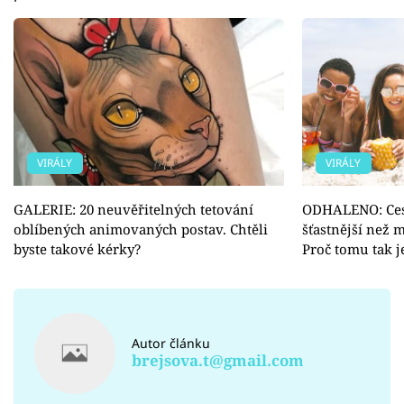
VIRÁLY
VIRÁLY
GALERIE: 20 neuvěřitelných tetování
ODHALENO: Cest
oblíbených animovaných postav. Chtěli
šťastnější než m
byste takové kérky?
Proč tomu tak j
Autor článku
brejsova.t@gmail.com