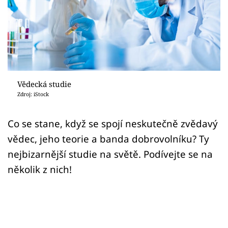
Sex a vztahy
Videa
Sledujte prima+
Přihlášení
Vědecká studie
Zdroj: iStock
Sledujte nás
Co se stane, když se spojí neskutečně zvědavý
vědec, jeho teorie a banda dobrovolníku? Ty
nejbizarnější studie na světě. Podívejte se na
několik z nich!