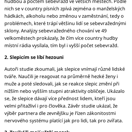
hudbou a počtem sebevražd ve větších městech. Podle
nich se v country písních zpívá zejména o manželských
hádkách, alkoholu nebo změnou v zaměstnání, tedy o
problémech, které trápí většinu lidí se sebevražednými
sklony. Analýzy sebevražedného chování ve 49
velkoměstech prokázaly, že čím více country hudby
místní rádia vysílala, tím byl i vyšší počet sebevražd.
2. Slepicím se líbí hezouni
Autoři studie zkoumali, jak slepice vnímají různé lidské
tváře. Naučili je reagovat na průměrně hezké ženy i
muže a poté sledovali, jak se reakce slepic změní při
nižším nebo vyšším stupni atraktivity obličeje. Ukázalo
se, že slepice dávají více přednost lidem, kteří jsou
velmi přitažliví i pro člověka. Závěr studie ukázal, že
výběr partnera dle zevnějšku je řízen zákonitostmi
nervového systému platící jak pro lidi, tak pro zvířata.