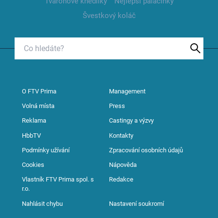
Tvarohové knedlíky
Nejlepší palačinky
Švestkový koláč
O FTV Prima
Management
Volná místa
Press
Reklama
Castingy a výzvy
HbbTV
Kontakty
Podmínky užívání
Zpracování osobních údajů
Cookies
Nápověda
Vlastník FTV Prima spol. s
Redakce
r.o.
Nahlásit chybu
Nastavení soukromí