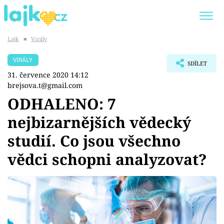
Lajk
■
Virály
Trendy:
KARLOS VÉMOLA
ONLYFANS
VIRÁLY
SDÍLET
SHOPAHOLICADEL
CLASH OF THE STARS
31. července 2020 14:12
brejsova.t@gmail.com
ODHALENO: 7
nejbizarnějších vědecký
Témata
studií. Co jsou všechno
Showbyznys
vědci schopni analyzovat?
Youtubeři
Virály