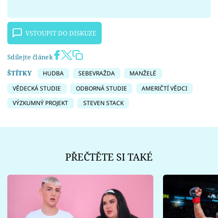
VSTOUPIT DO DISKUZE
Sdílejte článek
ŠTÍTKY
HUDBA
SEBEVRAŽDA
MANŽELÉ
VĚDECKÁ STUDIE
ODBORNÁ STUDIE
AMERIČTÍ VĚDCI
VÝZKUMNÝ PROJEKT
STEVEN STACK
PŘEČTĚTE SI TAKÉ