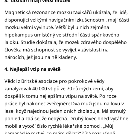
3. Taxikáři mají větší mozek
Magnetická rezonance mozku taxikářů ukázala, že lidé,
disponující velkými navigačními zkušenostmi, mají části
mozku velmi vyvinuté. Větší byl u nich zejména
hipokampus umístěný ve střední části spánkového
laloku. Studie dokázala, že mozek zdravého dospělého
člověka má schopnost se vyvíjet v závislosti na
nárocích, jež jsou na ně kladeny.
4. Nejlepší vtip na světě
Vědci z Britské asociace pro pokrokové vědy
zanalyzovali 40 000 vtipů ze 70 různých zemí, aby
dospěli k tomu nejlepšímu vtipu na světě. Po roce
práce byl nakonec zveřejněn: Dva muži jsou na lovu v
lese, když najednou jeden z nich zkolabuje. Má strnulý
pohled a zdá se, že nedýchá. Druhý lovec hned vytáhne
mobil a vytočí číslo rychlé lékařské pomoci. „Můj
kamarád je mrtvý, co mám dělat?“ říká rozrušeně