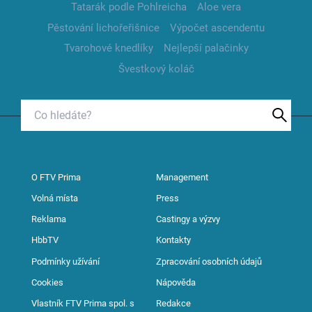
Tatarák podle Pohlreicha
Aloe vera
Pěstování lichořeřišnice
Výpočet ascendentu
Tvarohové knedlíky
Nejlepší palačinky
Švestkový koláč
O FTV Prima
Management
Volná místa
Press
Reklama
Castingy a výzvy
HbbTV
Kontakty
Podmínky užívání
Zpracování osobních údajů
Cookies
Nápověda
Vlastník FTV Prima spol. s
Redakce