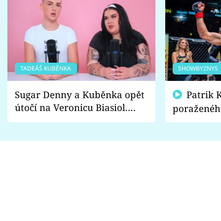
TADEÁŠ KUBĚNKA
SHOWBYZNYS
Sugar Denny a Kuběnka opět
Patrik Kincl se zastal
útočí na Veronicu Biasiol.
poraženéh
Proč je podle nich falešná a
fanoušci n
lže o své nevěře?