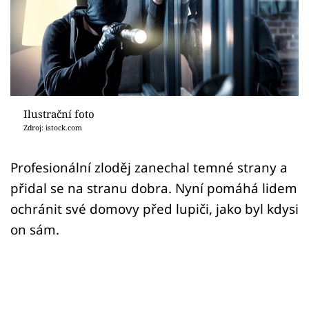
Sex a vztahy
Videa
Sledujte prima+
Přihlášení
Ilustrační foto
Zdroj: istock.com
Sledujte nás
Profesionální zloděj zanechal temné strany a
přidal se na stranu dobra. Nyní pomáhá lidem
ochránit své domovy před lupiči, jako byl kdysi
on sám.