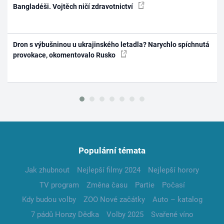
Bangladéši. Vojtěch ničí zdravotnictví
Dron s výbušninou u ukrajinského letadla? Narychlo spíchnutá
provokace, okomentovalo Rusko
Populární témata
Jak zhubnout
Nejlepší filmy 2024
Nejlepší horory
TV program
Změna času
Partie
Počasí
Kdy budou volby
ZOO Nové začátky
Auto – katalog
7 pádů Honzy Dědka
Volby 2025
Svařené víno