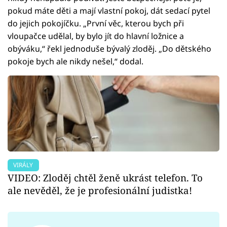
pokud máte děti a mají vlastní pokoj, dát sedací pytel
do jejich pokojíčku. „První věc, kterou bych při
vloupačce udělal, by bylo jít do hlavní ložnice a
obýváku,“ řekl jednoduše bývalý zloděj. „Do dětského
pokoje bych ale nikdy nešel,“ dodal.
VIRÁLY
VIDEO: Zloděj chtěl ženě ukrást telefon. To
ale nevěděl, že je profesionální judistka!