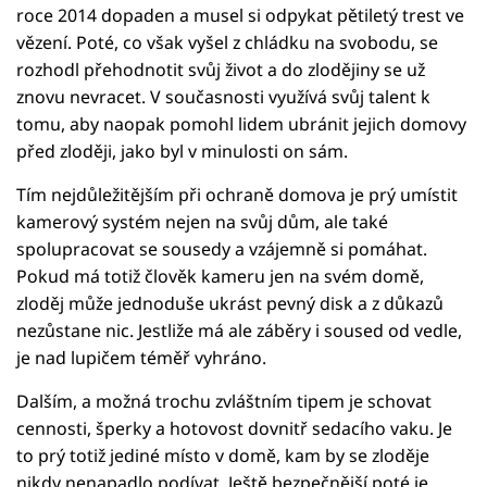
roce 2014 dopaden a musel si odpykat pětiletý trest ve
vězení. Poté, co však vyšel z chládku na svobodu, se
rozhodl přehodnotit svůj život a do zlodějiny se už
znovu nevracet. V současnosti využívá svůj talent k
tomu, aby naopak pomohl lidem ubránit jejich domovy
před zloději, jako byl v minulosti on sám.
Tím nejdůležitějším při ochraně domova je prý umístit
kamerový systém nejen na svůj dům, ale také
spolupracovat se sousedy a vzájemně si pomáhat.
Pokud má totiž člověk kameru jen na svém domě,
zloděj může jednoduše ukrást pevný disk a z důkazů
nezůstane nic. Jestliže má ale záběry i soused od vedle,
je nad lupičem téměř vyhráno.
Dalším, a možná trochu zvláštním tipem je schovat
cennosti, šperky a hotovost dovnitř sedacího vaku. Je
to prý totiž jediné místo v domě, kam by se zloděje
nikdy nenapadlo podívat. Ještě bezpečnější poté je,