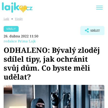
Lajk
■
Virály
Trendy:
KARLOS VÉMOLA
ONLYFANS
VIRÁLY
SDÍLET
SHOPAHOLICADEL
CLASH OF THE STARS
26. dubna 2022 11:50
redakce Prima Lajk
ODHALENO: Bývalý zloděj
sdílel tipy, jak ochránit
Témata
svůj dům. Co byste měli
Showbyznys
udělat?
Youtubeři
Virály