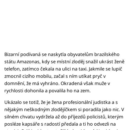
Bizarní podívaná se naskytla obyvatelům brazilského
státu Amazonas, kdy se místní zloděj snažil ukrást ženě
telefon, zatímco čekala na ulici na taxi. Jakmile se lupič
zmocnil cizího mobilu, začal s ním utíkat pryč v
domnění, že má vyhráno. Okradená však muže v
rychlosti dohonila a povalila ho na zem.
Ukázalo se totiž, že je žena profesionální judistka a s
nějakým neškodným zlodějíčkem si poradila jako nic. V
silném chvatu vydržela až do příjezdů policistů, kterým
posléze kapsáře s radostí předala a ti ho odvezli na