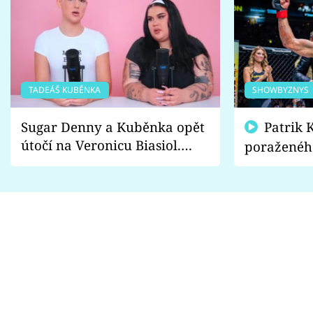
TADEÁŠ KUBĚNKA
SHOWBYZNYS
Sugar Denny a Kuběnka opět
Patrik Kincl se zastal
útočí na Veronicu Biasiol.
poraženéh
Proč je podle nich falešná a
fanoušci n
lže o své nevěře?