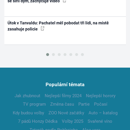
se šířil dým, zachycuje video
Útok v Tanvaldu: Pachatel měl pobodat tři lidi, na místě
zasahuje policie
Populární témata
Jak zhubnout
Nejlepší filmy 2024
Nejlepší horory
TV program
Změna času
Partie
Počasí
Kdy budou volby
ZOO Nové začátky
Auto – katalog
7 pádů Honzy Dědka
Volby 2025
Svařené víno
Tatarák podle Pohlreicha
Aloe vera