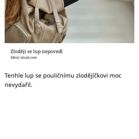
Sex a vztahy
Videa
Sledujte prima+
Přihlášení
Zloději se lup nepovedl
Zdroj: istock.com
Sledujte nás
Tenhle lup se pouličnímu zlodějíčkovi moc
nevydařil.