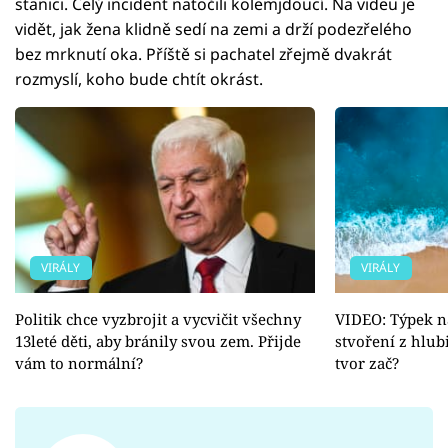
stanici. Celý incident natočili kolemjdoucí. Na videu je
vidět, jak žena klidně sedí na zemi a drží podezřelého
bez mrknutí oka. Příště si pachatel zřejmě dvakrát
rozmyslí, koho bude chtít okrást.
VIRÁLY
VIRÁLY
Politik chce vyzbrojit a vycvičit všechny
VIDEO: Týpek na
13leté děti, aby bránily svou zem. Přijde
stvoření z hlub
vám to normální?
tvor zač?