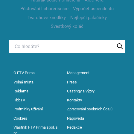
Pěstování lichořeřišnice
Výpočet ascendentu
Tvarohové knedlíky
Nejlepší palačinky
Švestkový koláč
O FTV Prima
Management
Volná místa
Press
Reklama
Castingy a výzvy
HbbTV
Kontakty
Podmínky užívání
Zpracování osobních údajů
Cookies
Nápověda
Vlastník FTV Prima spol. s
Redakce
r.o.