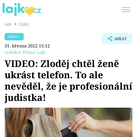
Lajk
■
Virály
Trendy:
KARLOS VÉMOLA
ONLYFANS
VIRÁLY
SDÍLET
SHOPAHOLICADEL
CLASH OF THE STARS
31. března 2022 15:12
redakce Prima Lajk
VIDEO: Zloděj chtěl ženě
ukrást telefon. To ale
Témata
nevěděl, že je profesionální
Showbyznys
judistka!
Youtubeři
Virály