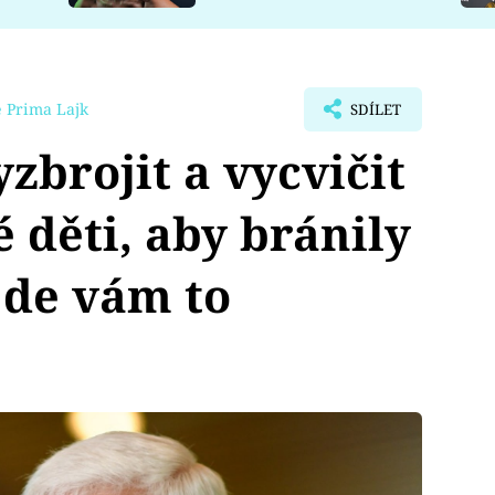
 Prima Lajk
SDÍLET
yzbrojit a vycvičit
 děti, aby bránily
jde vám to