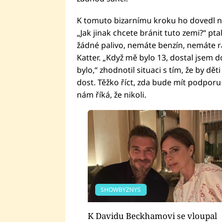
K tomuto bizarnímu kroku ho dovedl nyn
„Jak jinak chcete bránit tuto zemi?“ pta
žádné palivo, nemáte benzín, nemáte r
Katter. „Když mě bylo 13, dostal jsem 
bylo,“ zhodnotil situaci s tím, že by dět
dost. Těžko říct, zda bude mít podporu 
nám říká, že nikoli.
SHOWBYZNYS
K Davidu Beckhamovi se vloupal