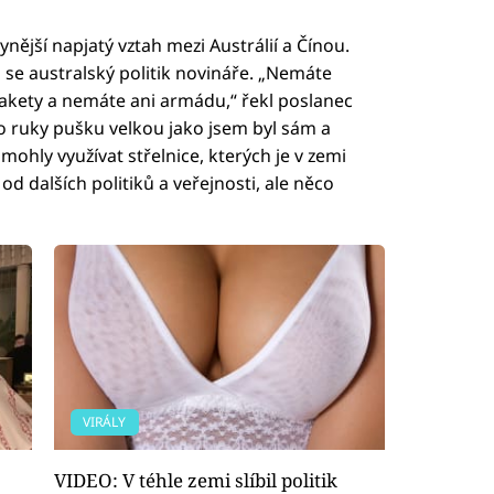
ější napjatý vztah mezi Austrálií a Čínou.
l se australský politik novináře. „Nemáte
akety a nemáte ani armádu,“ řekl poslanec
do ruky pušku velkou jako jsem byl sám a
i mohly využívat střelnice, kterých je v zemi
od dalších politiků a veřejnosti, ale něco
VIRÁLY
VIDEO: V téhle zemi slíbil politik