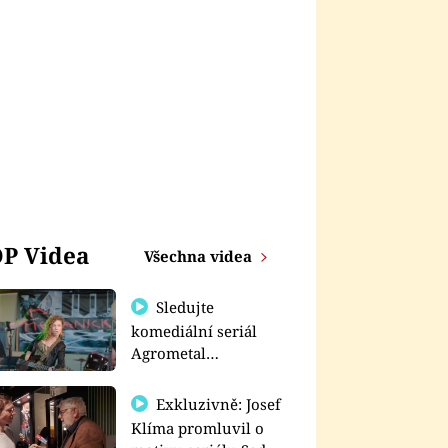
P Videa
Všechna videa
Sledujte
komediální seriál
Agrometal
exkluzivně na
prima+
Exkluzivně: Josef
Klíma promluvil o