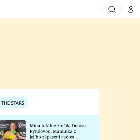
Vyhledávání
Můj 
Prima+
CNN Prima News
Prima Fresh
Prima Living
Prima Zoom
 THE STARS
Prima Lajk
Mína totálně zničila Denisu
Ryndovou. Maminka z
Sledujte nás
jejího zápasení radost