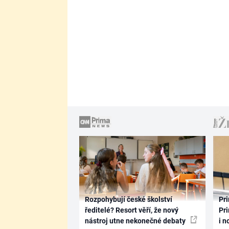
Rozpohybují české školství
Pri
ředitelé? Resort věří, že nový
Pri
nástroj utne nekonečné debaty
i n