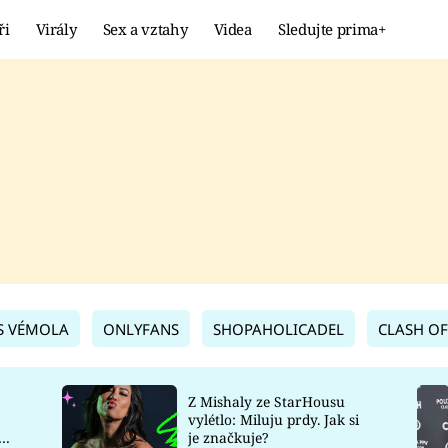
ři
Virály
Sex a vztahy
Videa
Sledujte prima+
Showbyznys
Extrém
VIRÁLY
KURIOZITY
VIDEA
KVÍZY
S VÉMOLA
ONLYFANS
SHOPAHOLICADEL
CLASH OF
Z Mishaly ze StarHousu
vylétlo: Miluju prdy. Jak si
co
je značkuje?