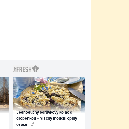
Jednoduchý borůvkový koláč s
drobenkou – vláčný moučník plný
ovoce