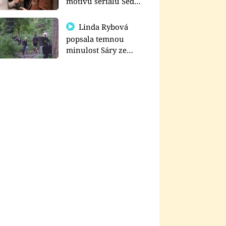
motivu seriálu Sedm
schodů k moci
Linda Rybová
popsala temnou
minulost Sáry ze
seriálu Zákony vlka