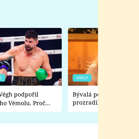
S
VIRÁLY
Bývalá pornoherečka
prozradila, co ji šokova
ho Vémolu. Proč
natáčení Euforie. Vážně
ji zápasit s ním než
bylo drsnější než hanba
 Kinclem?
filmy?