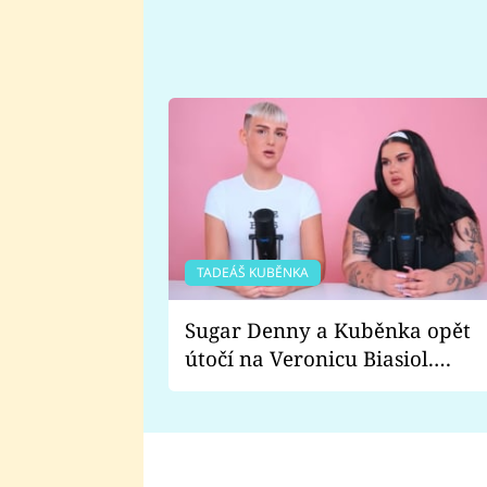
TADEÁŠ KUBĚNKA
Sugar Denny a Kuběnka opět
útočí na Veronicu Biasiol.
Proč je podle nich falešná a
lže o své nevěře?