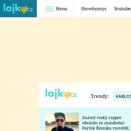
Menu
Showbyznys
Youtube
Youtuberky
Youtubeři
SHOPAHOLICADEL
FATTYPILLOW
ANNA ŠULC
FREESCOOT
SUGAR DENNY
ADAM KAJUMI
LADUŠKA
TADEÁŠ KUBĚNKA
DOMINIKA
DATEL
Trendy:
KARLO
MYSLIVCOVÁ
Známý český rapper
obviněn ze znásilnění:
Parťák Řezníka vysvětlil, 