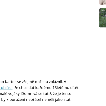
 Katter se zřejmě dočista zbláznil. V
rohlásil
, že chce dát každému 13letému dítěti
 malé vojáky. Domnívá se totiž, že je tento
 by k poražení nepřátel neměli jako stát