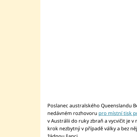
Poslanec australského Queenslandu Bob
nedávném rozhovoru
pro místní tisk p
v Austrálii do ruky zbraň a vycvičit je v
krok nezbytný v případě války a bez něj
žádnou šanci.