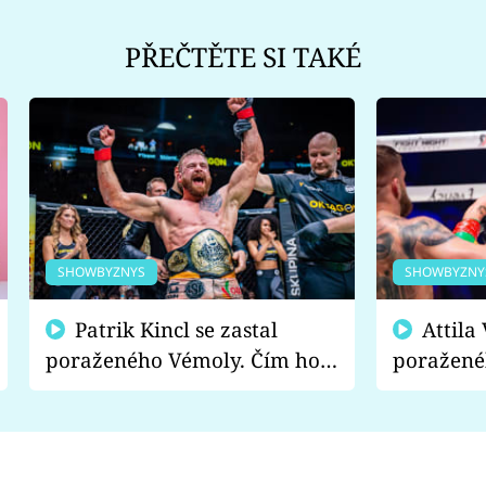
PŘEČTĚTE SI TAKÉ
SHOWBYZNYS
SHOWBYZNY
Patrik Kincl se zastal
Attila Végh podpořil
poraženého Vémoly. Čím ho
poražené
fanoušci naštvali?
chce radě
s vítězem