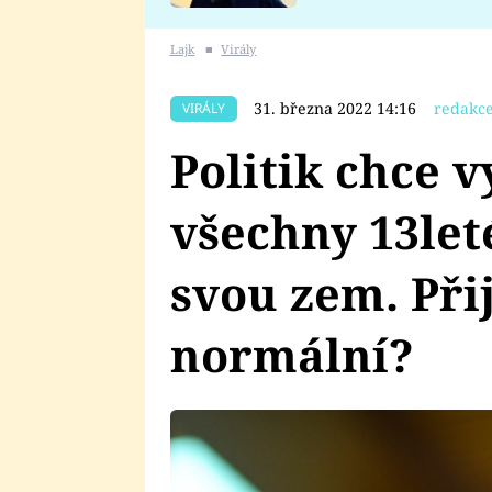
se v Plzni stalo
Lajk
■
Virály
31. března 2022 14:16
redakce
VIRÁLY
Politik chce v
všechny 13leté
svou zem. Při
normální?