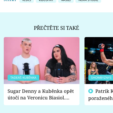
PŘEČTĚTE SI TAKÉ
TADEÁŠ KUBĚNKA
SHOWBYZNYS
Sugar Denny a Kuběnka opět
Patrik Kincl se zastal
útočí na Veronicu Biasiol.
poraženéh
Proč je podle nich falešná a
fanoušci n
lže o své nevěře?