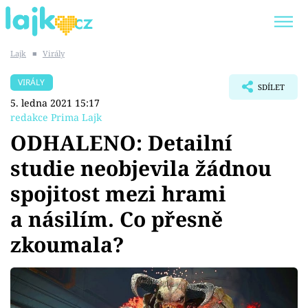
Lajk
■
Virály
Trendy:
KARLOS VÉMOLA
ONLYFANS
VIRÁLY
SDÍLET
SHOPAHOLICADEL
CLASH OF THE STARS
5. ledna 2021 15:17
redakce Prima Lajk
ODHALENO: Detailní
studie neobjevila žádnou
Témata
spojitost mezi hrami
Showbyznys
a násilím. Co přesně
zkoumala?
Youtubeři
Virály