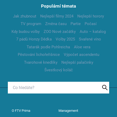
Populární témata
Jak zhubnout
Nejlepší filmy 2024
Nejlepší horory
TV program
Změna času
Partie
Počasí
Kdy budou volby
ZOO Nové začátky
Auto – katalog
7 pádů Honzy Dědka
Volby 2025
Svařené víno
Tatarák podle Pohlreicha
Aloe vera
Pěstování lichořeřišnice
Výpočet ascendentu
Tvarohové knedlíky
Nejlepší palačinky
Švestkový koláč
O FTV Prima
Management