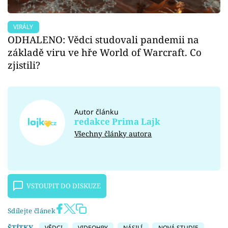
VIRÁLY
ODHALENO: Vědci studovali pandemii na
základě viru ve hře World of Warcraft. Co
zjistili?
Autor článku
redakce Prima Lajk
Všechny články autora
VSTOUPIT DO DISKUZE
Sdílejte článek
ŠTÍTKY
VĚDCI
VIDEOHRY
NÁSILÍ
NOVÁ STUDIE