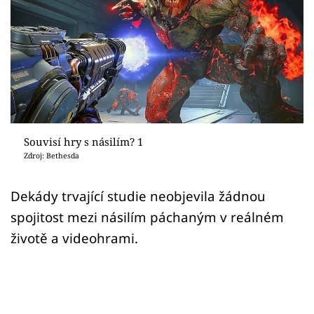
Sex a vztahy
Videa
Sledujte prima+
Přihlášení
Souvisí hry s násilím? 1
Zdroj: Bethesda
Sledujte nás
Dekády trvající studie neobjevila žádnou
spojitost mezi násilím páchaným v reálném
životě a videohrami.