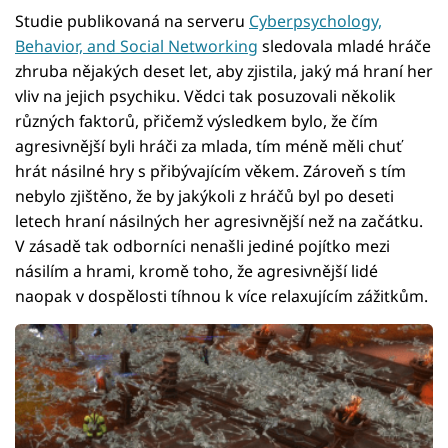
Studie publikovaná na serveru
Cyberpsychology,
Behavior, and Social Networking
sledovala mladé hráče
zhruba nějakých deset let, aby zjistila, jaký má hraní her
vliv na jejich psychiku. Vědci tak posuzovali několik
různých faktorů, přičemž výsledkem bylo, že čím
agresivnější byli hráči za mlada, tím méně měli chuť
hrát násilné hry s přibývajícím věkem. Zároveň s tím
nebylo zjištěno, že by jakýkoli z hráčů byl po deseti
letech hraní násilných her agresivnější než na začátku.
V zásadě tak odborníci nenašli jediné pojítko mezi
násilím a hrami, kromě toho, že agresivnější lidé
naopak v dospělosti tíhnou k více relaxujícím zážitkům.