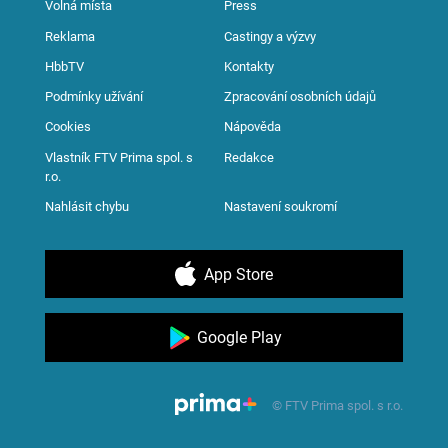
Volná místa
Press
Reklama
Castingy a výzvy
HbbTV
Kontakty
Podmínky užívání
Zpracování osobních údajů
Cookies
Nápověda
Vlastník FTV Prima spol. s
Redakce
r.o.
Nahlásit chybu
Nastavení soukromí
App Store
Google Play
© FTV Prima spol. s r.o.