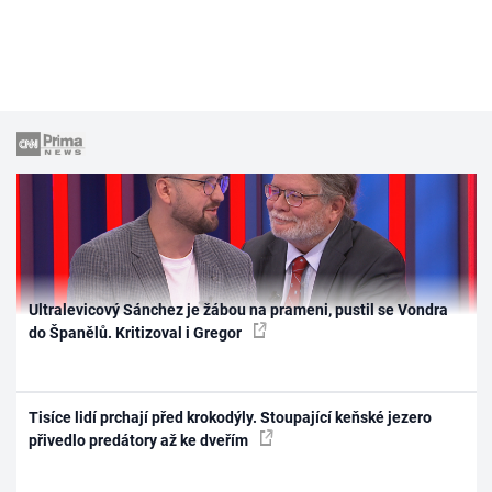
Ultralevicový Sánchez je žábou na prameni, pustil se Vondra
do Španělů. Kritizoval i Gregor
Tisíce lidí prchají před krokodýly. Stoupající keňské jezero
přivedlo predátory až ke dveřím