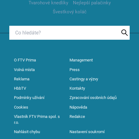
Tvarohové knedlíky
Nejlepší palačinky
Švestkový koláč
O FTV Prima
Management
Volná místa
Press
Reklama
Castingy a výzvy
HbbTV
Kontakty
Podmínky užívání
Zpracování osobních údajů
Cookies
Nápověda
Vlastník FTV Prima spol. s
Redakce
r.o.
Nahlásit chybu
Nastavení soukromí