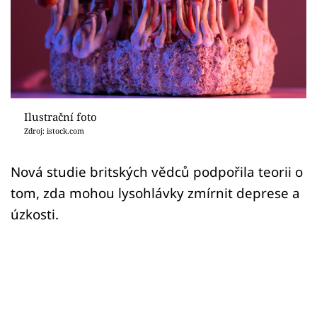
Sex a vztahy
Videa
Sledujte prima+
Přihlášení
Ilustrační foto
Zdroj: istock.com
Sledujte nás
Nová studie britských vědců podpořila teorii o
tom, zda mohou lysohlávky zmírnit deprese a
úzkosti.