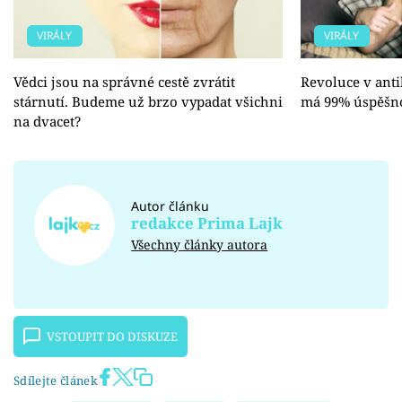
VIRÁLY
VIRÁLY
Vědci jsou na správné cestě zvrátit
Revoluce v ant
stárnutí. Budeme už brzo vypadat všichni
má 99% úspěšnos
na dvacet?
Autor článku
redakce Prima Lajk
Všechny články autora
VSTOUPIT DO DISKUZE
Sdílejte článek