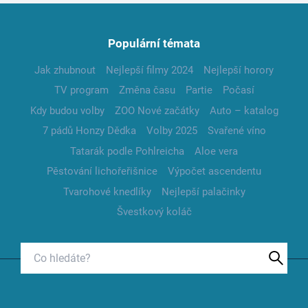
Populární témata
Jak zhubnout
Nejlepší filmy 2024
Nejlepší horory
TV program
Změna času
Partie
Počasí
Kdy budou volby
ZOO Nové začátky
Auto – katalog
7 pádů Honzy Dědka
Volby 2025
Svařené víno
Tatarák podle Pohlreicha
Aloe vera
Pěstování lichořeřišnice
Výpočet ascendentu
Tvarohové knedlíky
Nejlepší palačinky
Švestkový koláč