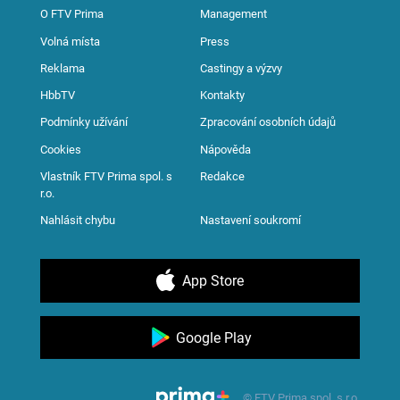
O FTV Prima
Management
Volná místa
Press
Reklama
Castingy a výzvy
HbbTV
Kontakty
Podmínky užívání
Zpracování osobních údajů
Cookies
Nápověda
Vlastník FTV Prima spol. s
Redakce
r.o.
Nahlásit chybu
Nastavení soukromí
App Store
Google Play
© FTV Prima spol. s r.o.