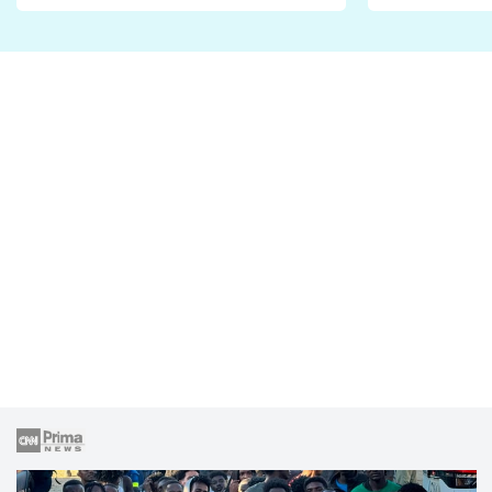
Proč je podle nich falešná a
fanoušci n
lže o své nevěře?