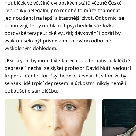
houbiček ve většině evropských států včetně České
republiky nelegální, pro mnohé to může znamenat
jedinou šanci na lepší a šťastnější život. Odborníci se
domnívají, že by mohla mít psychedelická složka
obrovské terapeutické využití; dávkování i požití by
však muselo být přísně kontrolováno odborně
vyškoleným dohledem.
„Psilocybin by mohl být skutečnou alternativou k léčbě
deprese,“ nechal se slyšet profesor David Nutt, vedoucí
Imperial Center for Psychedelic Research, s tím, že by
se však lidé trpící depresemi a úzkostmi nikdy neměli
pokoušet o samoléčbu.