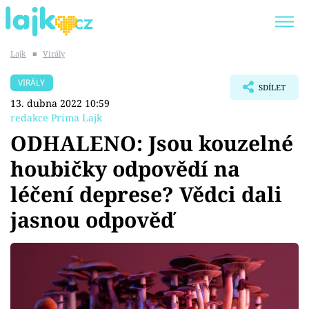
Lajk
■
Virály
Trendy:
KARLOS VÉMOLA
ONLYFANS
VIRÁLY
SDÍLET
SHOPAHOLICADEL
CLASH OF THE STARS
13. dubna 2022 10:59
redakce Prima Lajk
ODHALENO: Jsou kouzelné
houbičky odpovědí na
Témata
léčení deprese? Vědci dali
Showbyznys
jasnou odpověď
Youtubeři
Virály