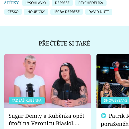
ŠTÍTKY
LYSOHLÁVKY
DEPRESE
PSYCHEDELIKA
ČESKO
HOUBIČKY
LÉČBA DEPRESE
DAVID NUTT
PŘEČTĚTE SI TAKÉ
TADEÁŠ KUBĚNKA
SHOWBYZNYS
Sugar Denny a Kuběnka opět
Patrik Kincl se zastal
útočí na Veronicu Biasiol.
poraženéh