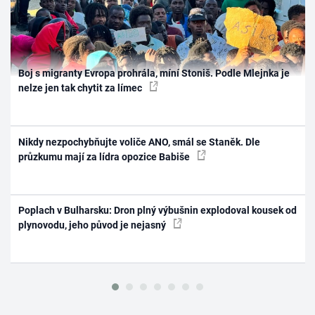
Boj s migranty Evropa prohrála, míní Stoniš. Podle Mlejnka je
nelze jen tak chytit za límec
Nikdy nezpochybňujte voliče ANO, smál se Staněk. Dle
průzkumu mají za lídra opozice Babiše
Poplach v Bulharsku: Dron plný výbušnin explodoval kousek od
plynovodu, jeho původ je nejasný