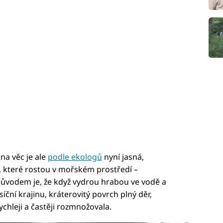
na věc je ale
podle ekologů
nyní jasná,
y, které rostou v mořském prostředí –
. Důvodem je, že když vydrou hrabou ve vodě a
síční krajinu, kráterovitý povrch plný děr,
chleji a častěji rozmnožovala.