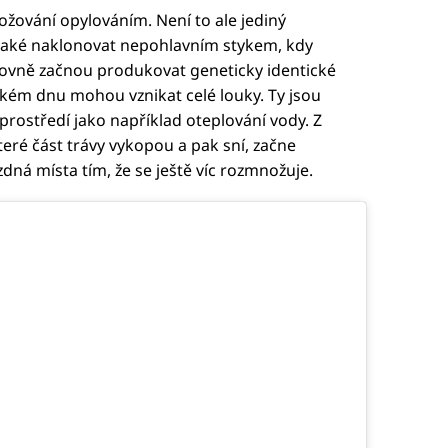
žování opylováním. Není to ale jediný
také naklonovat nepohlavním stykem, kdy
dovně začnou produkovat geneticky identické
ém dnu mohou vznikat celé louky. Ty jsou
 prostředí jako například oteplování vody. Z
teré část trávy vykopou a pak sní, začne
zdná místa tím, že se ještě víc rozmnožuje.