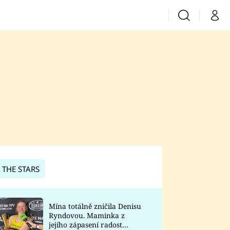
Vyhledávání
Můj 
Prima+
CNN Prima News
Prima Fresh
Prima Living
Prima Zoom
 THE STARS
Prima Lajk
Mína totálně zničila Denisu
Ryndovou. Maminka z
Sledujte nás
jejího zápasení radost