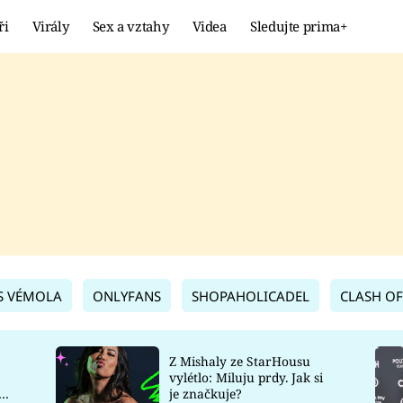
ři
Virály
Sex a vztahy
Videa
Sledujte prima+
Showbyznys
Extrém
VIRÁLY
KURIOZITY
VIDEA
KVÍZY
S VÉMOLA
ONLYFANS
SHOPAHOLICADEL
CLASH OF
Z Mishaly ze StarHousu
vylétlo: Miluju prdy. Jak si
co
je značkuje?