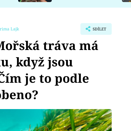
rima Lajk
SDÍLET
ořská tráva má
u, když jsou
Čím je to podle
obeno?