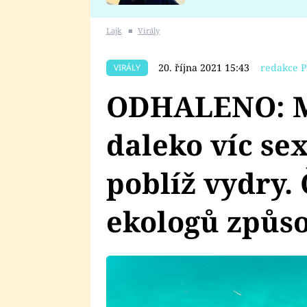
se v Plzni stalo
Lajk
■
Virály
20. října 2021 15:43
redakce P
VIRÁLY
ODHALENO: M
daleko víc sex
poblíž vydry. 
ekologů způs