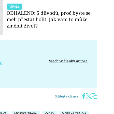
VIRÁLY
ODHALENO: 5 důvodů, proč byste se
měli přestat holit. Jak vám to může
změnit život?
Všechny články autora
k
Sdílejte článek
RÁVA
MOŘSKÁ TRÁVA
VYDRY
MOŘSKÁ TRÁVVA