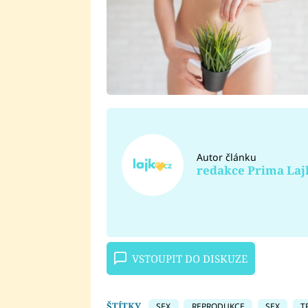
Autor článku
redakce Prima Laj
VSTOUPIT DO DISKUZE
ŠTÍTKY
SEX
REPRODUKCE
SEX
T