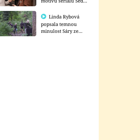
motivu seriálu Sedm
schodů k moci
Linda Rybová
popsala temnou
minulost Sáry ze
seriálu Zákony vlka