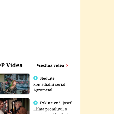
P Videa
Všechna videa
Sledujte
komediální seriál
Agrometal
exkluzivně na
prima+
Exkluzivně: Josef
Klíma promluvil o