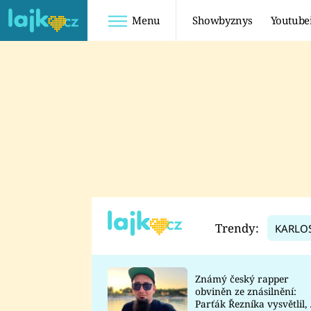
Menu
Showbyznys
Youtube
Youtuberky
Youtubeři
SHOPAHOLICADEL
FATTYPILLOW
ANNA ŠULC
FREESCOOT
SUGAR DENNY
ADAM KAJUMI
LADUŠKA
TADEÁŠ KUBĚNKA
DOMINIKA
DATEL
Trendy:
KARLO
MYSLIVCOVÁ
Známý český rapper
obviněn ze znásilnění:
Parťák Řezníka vysvětlil, 