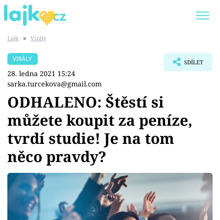
Lajk
■
Virály
Trendy:
KARLOS VÉMOLA
ONLYFANS
VIRÁLY
SDÍLET
SHOPAHOLICADEL
CLASH OF THE STARS
28. ledna 2021 15:24
sarka.turcekova@gmail.com
ODHALENO: Štěstí si
můžete koupit za peníze,
Témata
tvrdí studie! Je na tom
Showbyznys
něco pravdy?
Youtubeři
Virály