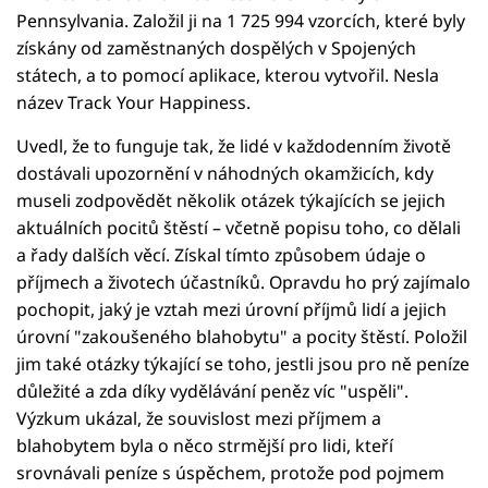
Pennsylvania. Založil ji na 1 725 994 vzorcích, které byly
získány od zaměstnaných dospělých v Spojených
státech, a to pomocí aplikace, kterou vytvořil. Nesla
název Track Your Happiness.
Uvedl, že to funguje tak, že lidé v každodenním životě
dostávali upozornění v náhodných okamžicích, kdy
museli zodpovědět několik otázek týkajících se jejich
aktuálních pocitů štěstí – včetně popisu toho, co dělali
a řady dalších věcí. Získal tímto způsobem údaje o
příjmech a životech účastníků. Opravdu ho prý zajímalo
pochopit, jaký je vztah mezi úrovní příjmů lidí a jejich
úrovní "zakoušeného blahobytu" a pocity štěstí. Položil
jim také otázky týkající se toho, jestli jsou pro ně peníze
důležité a zda díky vydělávání peněz víc "uspěli".
Výzkum ukázal, že souvislost mezi příjmem a
blahobytem byla o něco strmější pro lidi, kteří
srovnávali peníze s úspěchem, protože pod pojmem