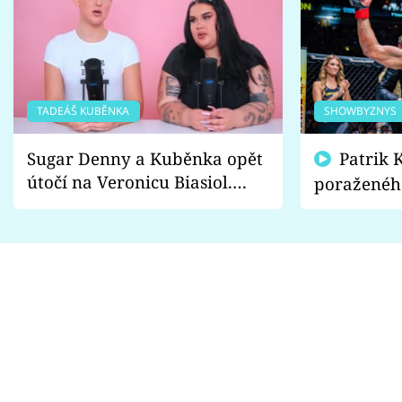
TADEÁŠ KUBĚNKA
SHOWBYZNYS
Sugar Denny a Kuběnka opět
Patrik Kincl se zastal
útočí na Veronicu Biasiol.
poraženéh
Proč je podle nich falešná a
fanoušci n
lže o své nevěře?