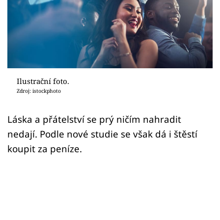
Sex a vztahy
Videa
Sledujte prima+
Přihlášení
Ilustrační foto.
Zdroj: istockphoto
Sledujte nás
Láska a přátelství se prý ničím nahradit
nedají. Podle nové studie se však dá i štěstí
koupit za peníze.