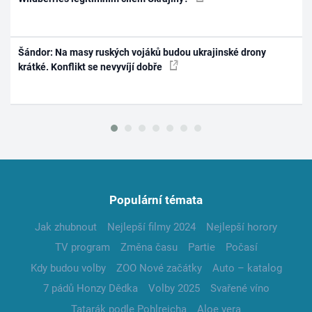
Šándor: Na masy ruských vojáků budou ukrajinské drony
krátké. Konflikt se nevyvíjí dobře
Populární témata
Jak zhubnout
Nejlepší filmy 2024
Nejlepší horory
TV program
Změna času
Partie
Počasí
Kdy budou volby
ZOO Nové začátky
Auto – katalog
7 pádů Honzy Dědka
Volby 2025
Svařené víno
Tatarák podle Pohlreicha
Aloe vera