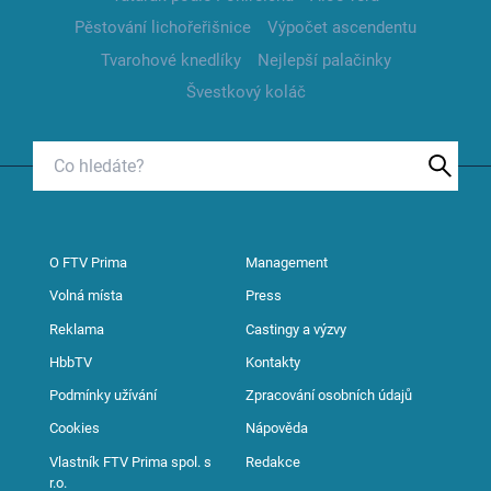
Pěstování lichořeřišnice
Výpočet ascendentu
Tvarohové knedlíky
Nejlepší palačinky
Švestkový koláč
O FTV Prima
Management
Volná místa
Press
Reklama
Castingy a výzvy
HbbTV
Kontakty
Podmínky užívání
Zpracování osobních údajů
Cookies
Nápověda
Vlastník FTV Prima spol. s
Redakce
r.o.