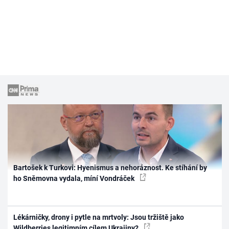
Bartošek k Turkovi: Hyenismus a nehoráznost. Ke stíhání by
ho Sněmovna vydala, míní Vondráček
Lékárničky, drony i pytle na mrtvoly: Jsou tržiště jako
Wildberries legitimním cílem Ukrajiny?