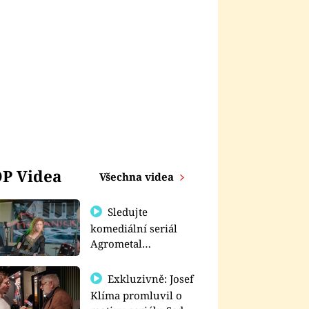
P Videa
Všechna videa
Sledujte
komediální seriál
Agrometal
exkluzivně na
prima+
Exkluzivně: Josef
Klíma promluvil o