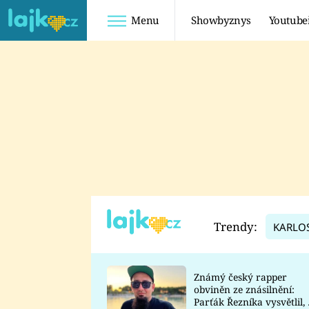
Menu
Showbyznys
Youtube
Youtuberky
Youtubeři
SHOPAHOLICADEL
FATTYPILLOW
ANNA ŠULC
FREESCOOT
SUGAR DENNY
ADAM KAJUMI
LADUŠKA
TADEÁŠ KUBĚNKA
DOMINIKA
DATEL
Trendy:
KARLO
MYSLIVCOVÁ
Známý český rapper
obviněn ze znásilnění:
Parťák Řezníka vysvětlil, 