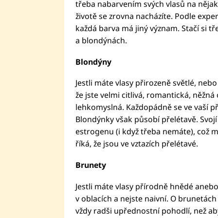
třeba nabarvením svých vlasů na nějak
životě se zrovna nacházíte. Podle exp
každá barva má jiný význam. Stačí si 
a blondýnách.
Blondýny
Jestli máte vlasy přirozeně světlé, nebo
že jste velmi citlivá, romantická, něžn
lehkomyslná. Každopádně se ve vaší př
Blondýnky však působí přelétavě. Svojí
estrogenu (i když třeba nemáte), což 
říká, že jsou ve vztazích přelétavé.
Brunety
Jestli máte vlasy přírodně hnědé anebo
v oblacích a nejste naivní. O brunetách
vždy radši upřednostní pohodlí, než a