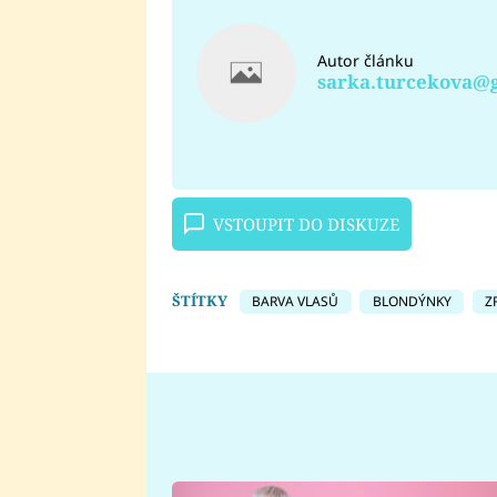
Autor článku
sarka.turcekova@
VSTOUPIT DO DISKUZE
ŠTÍTKY
BARVA VLASŮ
BLONDÝNKY
Z