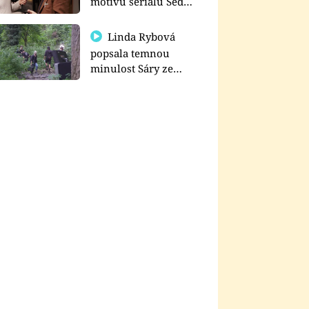
motivu seriálu Sedm
schodů k moci
Linda Rybová
popsala temnou
minulost Sáry ze
seriálu Zákony vlka