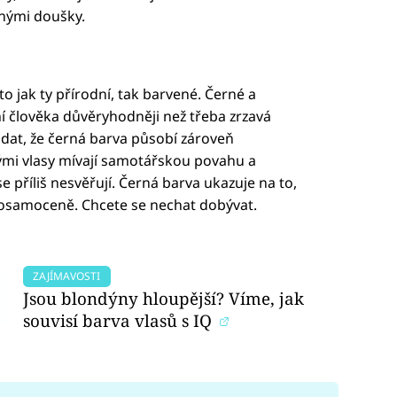
plnými doušky.
 to jak ty přírodní, tak barvené. Černé a
 člověka důvěryhodněji než třeba zrzavá
at, že černá barva působí zároveň
nými vlasy mívají samotářskou povahu a
příliš nesvěřují. Černá barva ukazuje na to,
te osamoceně. Chcete se nechat dobývat.
ZAJÍMAVOSTI
Jsou blondýny hloupější? Víme, jak
souvisí barva vlasů s IQ