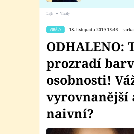
se v Plzni stalo
Lajk
■
Virály
18. listopadu 2019 15:46
sark
VIRÁLY
ODHALENO: T
prozradí barv
osobnosti! Vá
vyrovnanější
naivní?