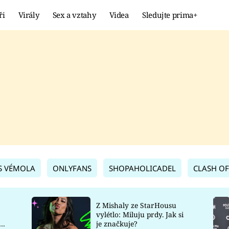
ři
Virály
Sex a vztahy
Videa
Sledujte prima+
Showbyznys
Extrém
VIRÁLY
KURIOZITY
VIDEA
KVÍZY
S VÉMOLA
ONLYFANS
SHOPAHOLICADEL
CLASH OF
Z Mishaly ze StarHousu
vylétlo: Miluju prdy. Jak si
co
je značkuje?