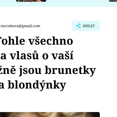
a.turcekova@gmail.com
SDÍLET
ohle všechno
a vlasů o vaší
žně jsou brunetky
 a blondýnky