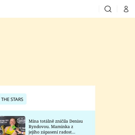
Vyhledávání
Můj 
Prima+
CNN Prima News
Prima Fresh
Prima Living
Prima Zoom
 THE STARS
Prima Lajk
Mína totálně zničila Denisu
Ryndovou. Maminka z
Sledujte nás
jejího zápasení radost