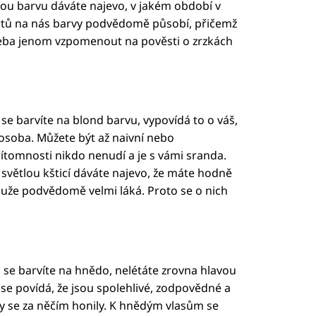
ou barvu dáváte najevo, v jakém období v
ertů na nás barvy podvědomě působí, přičemž
třeba jenom vzpomenout na pověsti o zrzkách
 se barvíte na blond barvu, vypovídá to o váš,
á osoba. Můžete být až naivní nebo
ítomnosti nikdo nenudí a je s vámi sranda.
 světlou kšticí dáváte najevo, že máte hodně
muže podvědomě velmi láká. Proto se o nich
 se barvíte na hnědo, nelétáte zrovna hlavou
 se povídá, že jsou spolehlivé, zodpovědné a
by se za něčím honily. K hnědým vlasům se