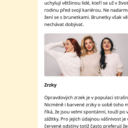
uchylují většinou lidé, kteří se už v živo
rodinu před svojí kariérou. Ne nadarmo
žení se s brunetkami. Brunetky však vět
nechávat dobývat.
Zrzky
Opravdových zrzek je v populaci straš
Nicméně i barvené zrzky o sobě toho mn
říká, že jsou velmi spontánní, touží po 
zážitky. Pro jejich údajnou vášnivost j
červené odstíny totiž často preferují že