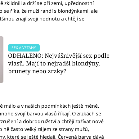
tě zklidnili a drží se při zemi, upřednostní
 se říká, že muži randí s blondýnkami, ale
šinou znají svoji hodnotu a chtějí se
SEX A VZTAHY
ODHALENO: Nejvášnivější sex podle
vlasů. Mají to nejradši blondýny,
brunety nebo zrzky?
ně málo a v našich podmínkách ještě méně.
oho svojí barvou vlasů říkají. O zrzkách se
vzrušení a dobrodružství a chtějí zažívat nové
e o ně často velký zájem ze strany mužů,
ny, které se ještě hledají. Červená barva dává