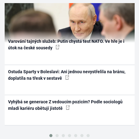
Varování tajných služeb: Putin chystá test NATO. Ve hře je i
útok na české sousedy
Ostuda Sparty v Boleslavi: Ani jednou nevystřelila na bránu,
doplatila na třesk v sestavě
Vyhýbá se generace Z vedoucím pozicím? Podle sociologů
mladí kariéru obětují jistotě