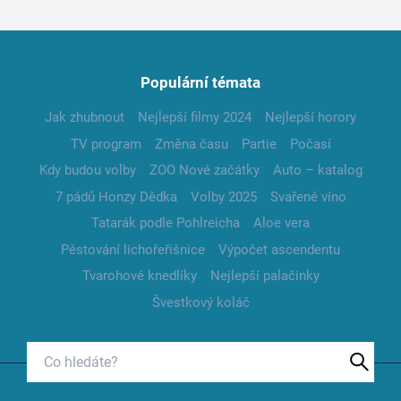
Populární témata
Jak zhubnout
Nejlepší filmy 2024
Nejlepší horory
TV program
Změna času
Partie
Počasí
Kdy budou volby
ZOO Nové začátky
Auto – katalog
7 pádů Honzy Dědka
Volby 2025
Svařené víno
Tatarák podle Pohlreicha
Aloe vera
Pěstování lichořeřišnice
Výpočet ascendentu
Tvarohové knedlíky
Nejlepší palačinky
Švestkový koláč