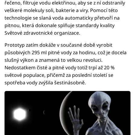
řečeno, filtruje vodu elektřinou, aby se z ní odstranily
veškeré molekuly soli, bakterie a viry. Pomocí této
technologie se slaná voda automaticky přetvoří na
pitnou, která dokonale splňuje standardy kvality
Světové zdravotnické organizace.
Prototyp zatím dokáže v současné době vyrobit
působivých 295 ml pitné vody za hodinu, což je docela
slušný výkon a znamená to velkou revoluci.
Nedostatkem čisté a pitné vody totiž trpí až 20 %
světové populace, přičemž za poslední století se
spotřeba vody zvýšila šestinásobně.