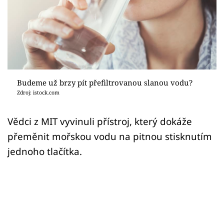
Sex a vztahy
Videa
Sledujte prima+
Přihlášení
Budeme už brzy pít přefiltrovanou slanou vodu?
Zdroj: istock.com
Sledujte nás
Vědci z MIT vyvinuli přístroj, který dokáže
přeměnit mořskou vodu na pitnou stisknutím
jednoho tlačítka.