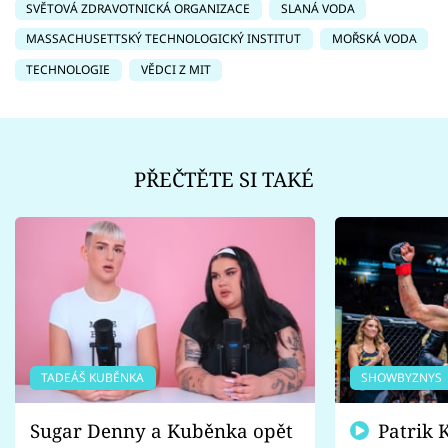
SVĚTOVÁ ZDRAVOTNICKÁ ORGANIZACE
SLANÁ VODA
MASSACHUSETTSKÝ TECHNOLOGICKÝ INSTITUT
MOŘSKÁ VODA
TECHNOLOGIE
VĚDCI Z MIT
PŘEČTĚTE SI TAKÉ
TADEÁŠ KUBĚNKA
SHOWBYZNYS
Sugar Denny a Kuběnka opět
Patrik Kincl se zastal