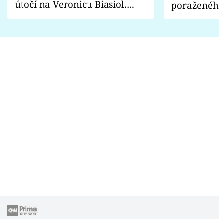
útočí na Veronicu Biasiol.
poraženéh
Proč je podle nich falešná a
fanoušci n
lže o své nevěře?