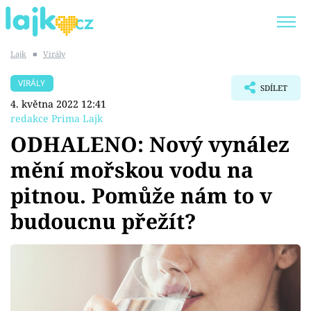
Lajk
■
Virály
Trendy:
KARLOS VÉMOLA
ONLYFANS
VIRÁLY
SDÍLET
SHOPAHOLICADEL
CLASH OF THE STARS
4. května 2022 12:41
redakce Prima Lajk
ODHALENO: Nový vynález
mění mořskou vodu na
Témata
pitnou. Pomůže nám to v
Showbyznys
budoucnu přežít?
Youtubeři
Virály