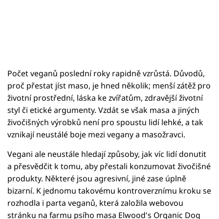
Počet veganů poslední roky rapidně vzrůstá. Důvodů,
proč přestat jíst maso, je hned několik; menší zátěž pro
životní prostřední, láska ke zvířatům, zdravější životní
styl či etické argumenty. Vzdát se však masa a jiných
živočišných výrobků není pro spoustu lidí lehké, a tak
vznikají neustálé boje mezi vegany a masožravci.
Vegani ale neustále hledají způsoby, jak víc lidí donutit
a přesvědčit k tomu, aby přestali konzumovat živočišné
produkty. Některé jsou agresivní, jiné zase úplně
bizarní. K jednomu takovému kontroverznímu kroku se
rozhodla i parta veganů, která založila webovou
stránku na farmu psího masa Elwood's Organic Dog