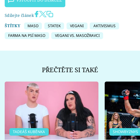
VSTOUPIT DO DISKUZE
Sdílejte článek
ŠTÍTKY
MASO
STATEK
VEGANI
AKTIVISMUS
FARMA NA PSÍ MASO
VEGANI VS. MASOŽRAVCI
PŘEČTĚTE SI TAKÉ
TADEÁŠ KUBĚNKA
SHOWBYZNYS