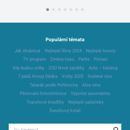
Populární témata
Jak zhubnout
Nejlepší filmy 2024
Nejlepší horory
TV program
Změna času
Partie
Počasí
Kdy budou volby
ZOO Nové začátky
Auto – katalog
7 pádů Honzy Dědka
Volby 2025
Svařené víno
Tatarák podle Pohlreicha
Aloe vera
Pěstování lichořeřišnice
Výpočet ascendentu
Tvarohové knedlíky
Nejlepší palačinky
Švestkový koláč