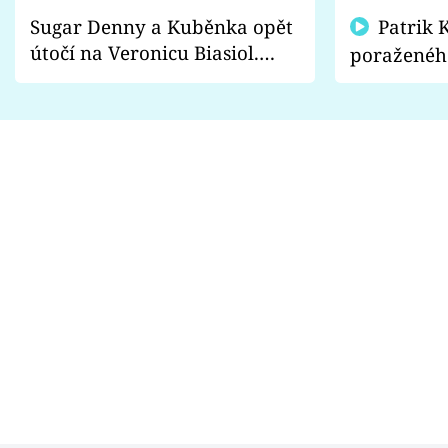
Sugar Denny a Kuběnka opět
Patrik Kincl se zastal
útočí na Veronicu Biasiol.
poraženéh
Proč je podle nich falešná a
fanoušci n
lže o své nevěře?