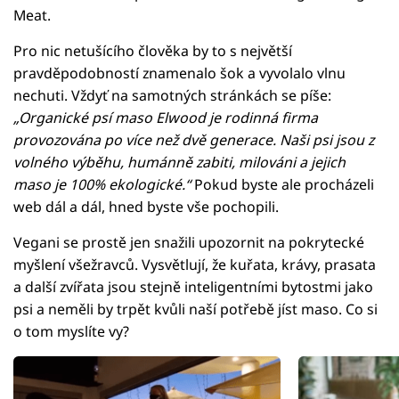
Meat.
Pro nic netušícího člověka by to s největší
pravděpodobností znamenalo šok a vyvolalo vlnu
nechuti. Vždyť na samotných stránkách se píše:
„Organické psí maso Elwood je rodinná firma
provozována po více než dvě generace. Naši psi jsou z
volného výběhu, humánně zabiti, milováni a jejich
maso je 100% ekologické.“
Pokud byste ale procházeli
web dál a dál, hned byste vše pochopili.
Vegani se prostě jen snažili upozornit na pokrytecké
myšlení všežravců. Vysvětlují, že kuřata, krávy, prasata
a další zvířata jsou stejně inteligentními bytostmi jako
psi a neměli by trpět kvůli naší potřebě jíst maso. Co si
o tom myslíte vy?