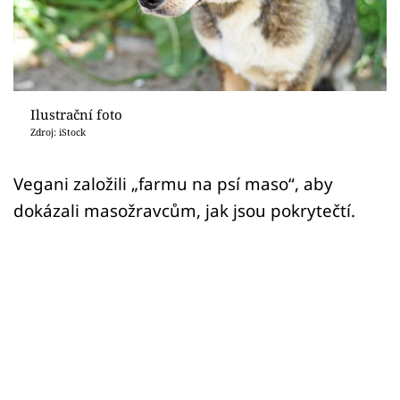
Sex a vztahy
Videa
Sledujte prima+
Ilustrační foto
Zdroj: iStock
Přihlášení
Vegani založili „farmu na psí maso“, aby
dokázali masožravcům, jak jsou pokrytečtí.
Sledujte nás