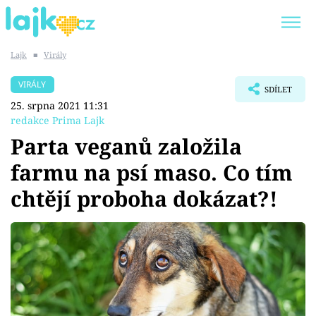
Lajk
■
Virály
Trendy:
KARLOS VÉMOLA
ONLYFANS
VIRÁLY
SDÍLET
SHOPAHOLICADEL
CLASH OF THE STARS
25. srpna 2021 11:31
redakce Prima Lajk
Parta veganů založila
farmu na psí maso. Co tím
Témata
chtějí proboha dokázat?!
Showbyznys
Youtubeři
Virály