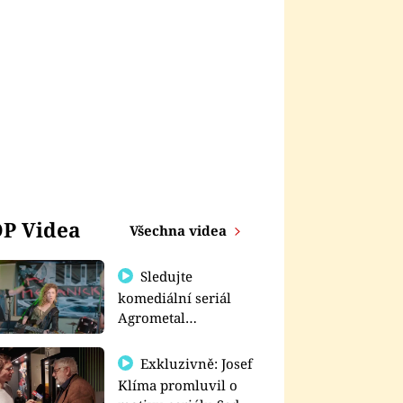
P Videa
Všechna videa
Sledujte
komediální seriál
Agrometal
exkluzivně na
prima+
Exkluzivně: Josef
Klíma promluvil o