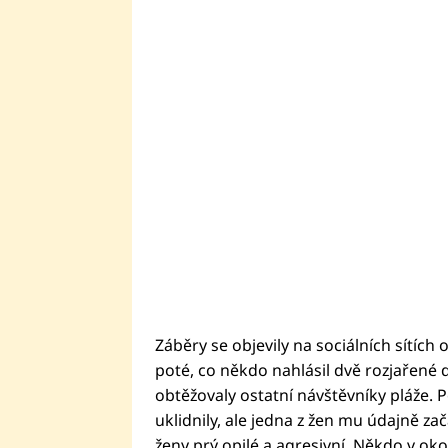
Záběry se objevily na sociálních sítích o
poté, co někdo nahlásil dvě rozjařené d
obtěžovaly ostatní návštěvníky pláže. P
uklidnily, ale jedna z žen mu údajně zač
ženy prý opilé a agresivní. Někdo v oko