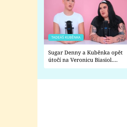
TADEÁŠ KUBĚNKA
Sugar Denny a Kuběnka opět
útočí na Veronicu Biasiol.
Proč je podle nich falešná a
lže o své nevěře?