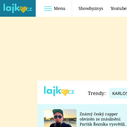
Menu
Showbyznys
Youtube
Youtuberky
Youtubeři
SHOPAHOLICADEL
FATTYPILLOW
ANNA ŠULC
FREESCOOT
SUGAR DENNY
ADAM KAJUMI
LADUŠKA
TADEÁŠ KUBĚNKA
DOMINIKA
DATEL
Trendy:
KARLO
MYSLIVCOVÁ
Známý český rapper
obviněn ze znásilnění:
Parťák Řezníka vysvětlil, 