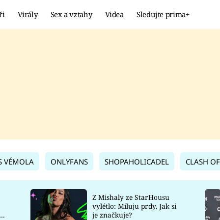
ři
Virály
Sex a vztahy
Videa
Sledujte prima+
Showbyznys
Extrém
VIRÁLY
KURIOZITY
VIDEA
KVÍZY
S VÉMOLA
ONLYFANS
SHOPAHOLICADEL
CLASH OF
Z Mishaly ze StarHousu
vylétlo: Miluju prdy. Jak si
co
je značkuje?