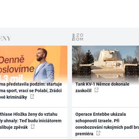
ma představila podzim: startuje
Tank KV-1 Němce dokonale
ma sport, vrací se Polabí, Zrádci
zaskočil
ové kriminálky
thiase Hložka ženy do vztahu
Operace Entebbe ukázala
dy uhnaly: Teď budu iniciátorem
schopnosti Izraele. Při
 slibuje zpěvák
osvobozování rukojmích padl br
premiéra