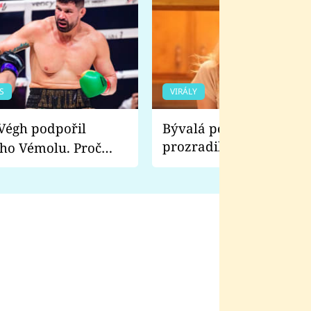
S
VIRÁLY
Bývalá pornoherečka
prozradila, co ji šokova
ho Vémolu. Proč
natáčení Euforie. Vážně
ji zápasit s ním než
bylo drsnější než hanba
 Kinclem?
filmy?