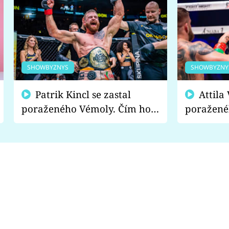
SHOWBYZNYS
SHOWBYZNY
Patrik Kincl se zastal
Attila Végh podpořil
poraženého Vémoly. Čím ho
poražené
fanoušci naštvali?
chce radě
s vítězem