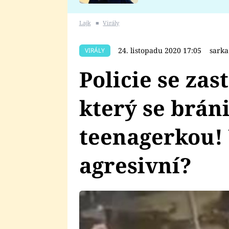
se v Plzni stalo
Lajk
■
Virály
24. listopadu 2020 17:05
sark
VIRÁLY
Policie se zas
který se brán
teenagerkou! 
agresivní?