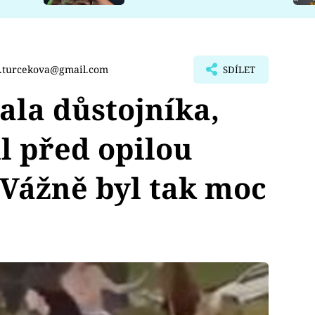
a.turcekova@gmail.com
SDÍLET
tala důstojníka,
il před opilou
Vážně byl tak moc