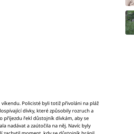
 víkendu. Policisté byli totiž přivoláni na pláž
ospívající dívky, které způsobily rozruch a
o příjezdu řekl důstojník dívkám, aby se
ala nadávat a zaútočila na něj. Navíc byly
lí zachytil moment, kdy se důstojník bránil