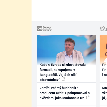
Kubek: Evropa si zdevastovala
Pri
farmacii, nakupujeme v
Pri
Bangladéši. Vojtěch ničí
i n
zdravotnictví
Zemřel známý hudebník a
Ma
producent Orbit. Spolupracoval s
vž
hvězdami jako Madonna a U2
já,