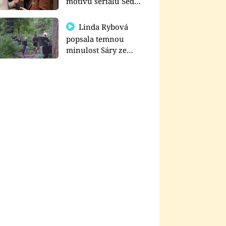
motivu seriálu Sedm
schodů k moci
Linda Rybová
popsala temnou
minulost Sáry ze
seriálu Zákony vlka