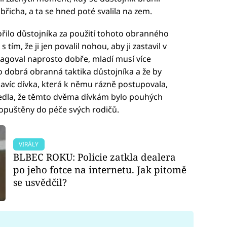
o břicha, a ta se hned poté svalila na zem.
ořilo důstojníka za použití tohoto obranného
ím, že ji jen povalil nohou, aby ji zastavil v
eagoval naprosto dobře, mladí musí více
 to dobrá obranná taktika důstojníka a že by
Navíc dívka, která k němu rázně postupovala,
uvedla, že těmto dvěma dívkám bylo pouhých
propuštěny do péče svých rodičů.
VIRÁLY
BLBEC ROKU: Policie zatkla dealera
po jeho fotce na internetu. Jak pitomě
se usvědčil?