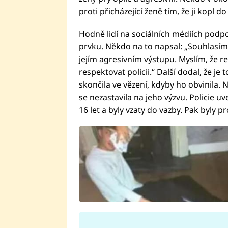
proti přicházející ženě tím, že ji kopl d
Hodně lidí na sociálních médiích podp
prvku. Někdo na to napsal: „Souhlasím s t
jejím agresivním výstupu. Myslím, že r
respektovat policii.“ Další dodal, že je
skončila ve vězení, kdyby ho obvinila. 
se nezastavila na jeho výzvu. Policie 
16 let a byly vzaty do vazby. Pak byly 