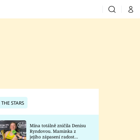
Vyhledávání
Můj 
Prima+
CNN Prima News
Prima Fresh
Prima Living
Prima Zoom
 THE STARS
Prima Lajk
Mína totálně zničila Denisu
Ryndovou. Maminka z
Sledujte nás
jejího zápasení radost