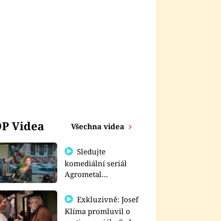
P Videa
Všechna videa
Sledujte
komediální seriál
Agrometal
exkluzivně na
prima+
Exkluzivně: Josef
Klíma promluvil o