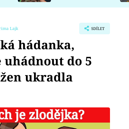
rima Lajk
SDÍLET
cká hádanka,
e uhádnout do 5
z žen ukradla