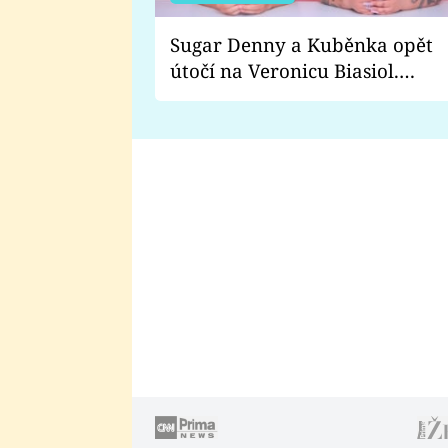
Sugar Denny a Kuběnka opět
útočí na Veronicu Biasiol.
Proč je podle nich falešná a
lže o své nevěře?