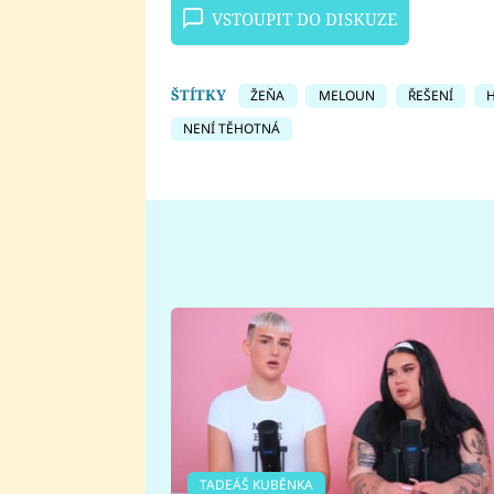
VSTOUPIT DO DISKUZE
ŠTÍTKY
ŽEŇA
MELOUN
ŘEŠENÍ
NENÍ TĚHOTNÁ
TADEÁŠ KUBĚNKA