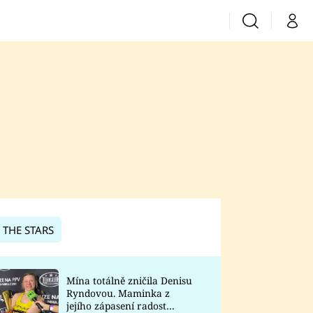
Vyhledávání
Můj 
Prima+
CNN Prima News
Prima Fresh
Prima Living
Prima Zoom
 THE STARS
Prima Lajk
Mína totálně zničila Denisu
Ryndovou. Maminka z
Sledujte nás
jejího zápasení radost