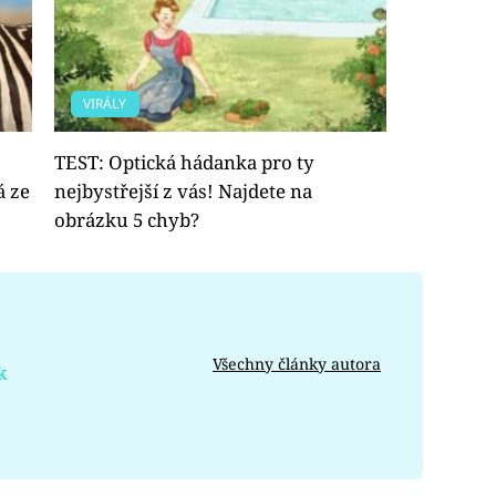
VIRÁLY
TEST: Optická hádanka pro ty
á ze
nejbystřejší z vás! Najdete na
obrázku 5 chyb?
Všechny články autora
k