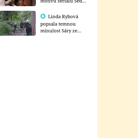
motivu seriálu Sedm
schodů k moci
Linda Rybová
popsala temnou
minulost Sáry ze
seriálu Zákony vlka