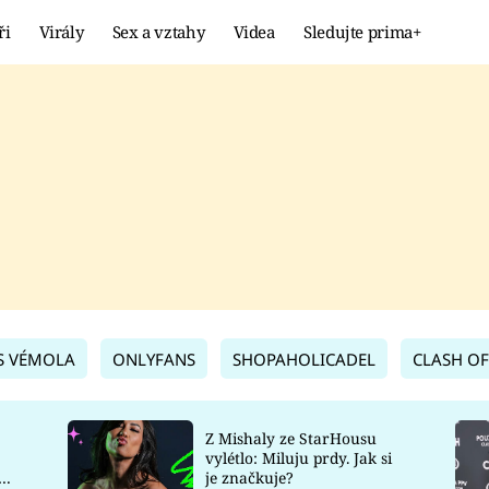
ři
Virály
Sex a vztahy
Videa
Sledujte prima+
Showbyznys
Extrém
VIRÁLY
KURIOZITY
VIDEA
KVÍZY
S VÉMOLA
ONLYFANS
SHOPAHOLICADEL
CLASH OF
Z Mishaly ze StarHousu
vylétlo: Miluju prdy. Jak si
co
je značkuje?