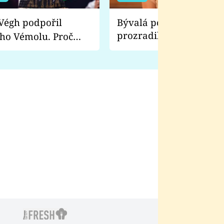
Bývalá pornoherečka
prozradila, co ji šokova
ho Vémolu. Proč
natáčení Euforie. Vážně
ji zápasit s ním než
bylo drsnější než hanba
 Kinclem?
filmy?