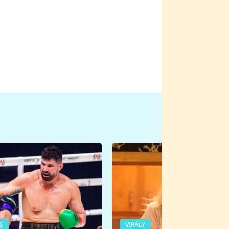
S
VIRÁLY