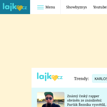
Menu
Showbyznys
Youtube
Youtuberky
Youtubeři
SHOPAHOLICADEL
FATTYPILLOW
ANNA ŠULC
FREESCOOT
SUGAR DENNY
ADAM KAJUMI
LADUŠKA
TADEÁŠ KUBĚNKA
DOMINIKA
DATEL
Trendy:
KARLO
MYSLIVCOVÁ
Známý český rapper
obviněn ze znásilnění:
Parťák Řezníka vysvětlil, 