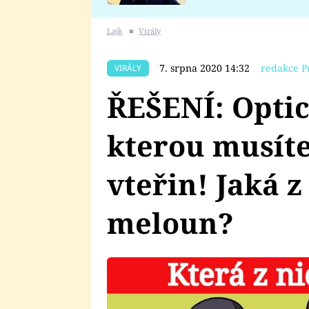
se v Plzni stalo
Lajk
■
Virály
7. srpna 2020 14:32
redakce P
VIRÁLY
ŘEŠENÍ: Opti
kterou musít
vteřin! Jaká 
meloun?