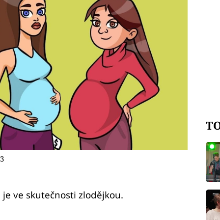
TO
 3
je ve skutečnosti zlodějkou.