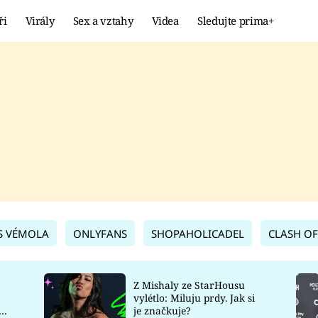
ři
Virály
Sex a vztahy
Videa
Sledujte prima+
Showbyznys
Extrém
VIRÁLY
KURIOZITY
VIDEA
KVÍZY
S VÉMOLA
ONLYFANS
SHOPAHOLICADEL
CLASH OF
Z Mishaly ze StarHousu
vylétlo: Miluju prdy. Jak si
co
je značkuje?