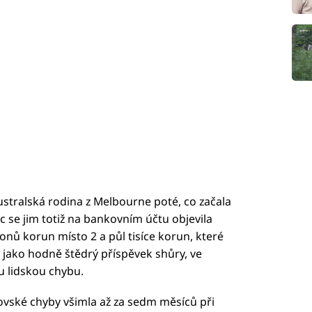
stralská rodina z Melbourne poté, co začala
se jim totiž na bankovním účtu objevila
nů korun místo 2 a půl tisíce korun, které
 jako hodně štědrý příspěvek shůry, ve
u lidskou chybu.
vské chyby všimla až za sedm měsíců při