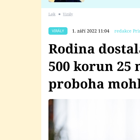
se v Plzni stalo
Lajk
■
Virály
1. září 2022 11:04
redakce Pri
VIRÁLY
Rodina dosta
500 korun 25 m
proboha mohl