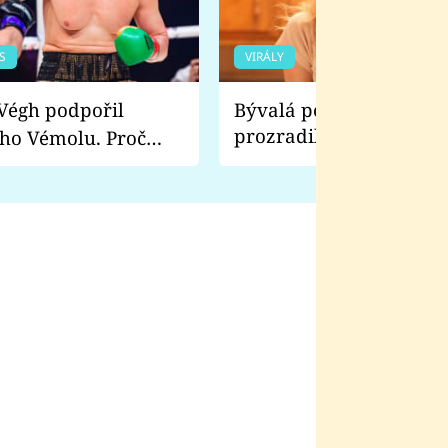
S
VIRÁLY
Bývalá pornoherečka
prozradila, co ji šokova
ho Vémolu. Proč
natáčení Euforie. Vážně
ji zápasit s ním než
bylo drsnější než hanba
 Kinclem?
filmy?