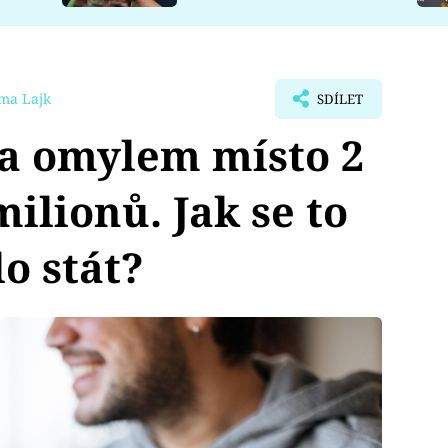
ma Lajk
SDÍLET
la omylem místo 2
ilionů. Jak se to
o stát?