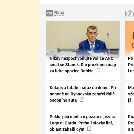
Nikdy nezpochybňujte voliče ANO,
Pri
smál se Staněk. Dle průzkumu mají
Pri
za lídra opozice Babiše
i n
Kolaps a fatální náraz do domu. Při
Ma
nehodě na Ryhnovsku zemřel řidič
vž
osobního auta
já,
Peklo, píší média o požáru u jezera
Ro
Lago di Garda. Prchají stovky lidí,
Pr
oblast zahalil dým
a 