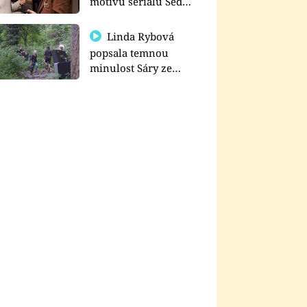
motivu seriálu Sedm
schodů k moci
Linda Rybová
popsala temnou
minulost Sáry ze
seriálu Zákony vlka