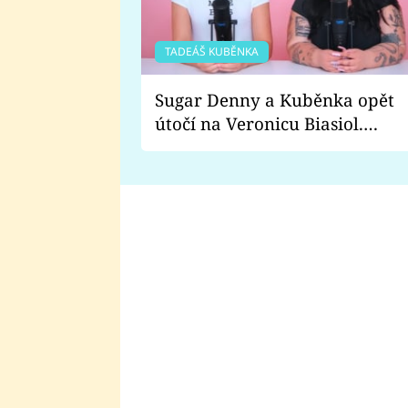
TADEÁŠ KUBĚNKA
Sugar Denny a Kuběnka opět
útočí na Veronicu Biasiol.
Proč je podle nich falešná a
lže o své nevěře?