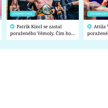
SHOWBYZNYS
SHOWBYZNY
Patrik Kincl se zastal
Attila Végh podpořil
poraženého Vémoly. Čím ho
poražené
fanoušci naštvali?
chce radě
s vítězem