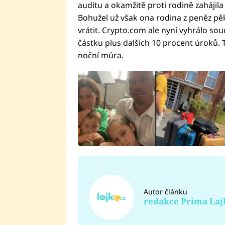
auditu a okamžitě proti rodině zahájila 
Bohužel už však ona rodina z peněz pěk
vrátit. Crypto.com ale nyní vyhrálo soud
částku plus dalších 10 procent úroků. T
noční můra.
Autor článku
redakce Prima Laj