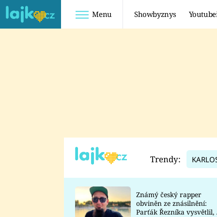
Menu
Showbyznys
Youtube
Youtuberky
Youtubeři
SHOPAHOLICADEL
FATTYPILLOW
ANNA ŠULC
FREESCOOT
SUGAR DENNY
ADAM KAJUMI
LADUŠKA
TADEÁŠ KUBĚNKA
DOMINIKA
DATEL
Trendy:
KARLO
MYSLIVCOVÁ
Známý český rapper
obviněn ze znásilnění:
Parťák Řezníka vysvětlil, 