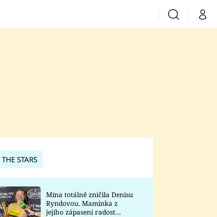
Vyhledávání
Můj 
Prima+
CNN Prima News
Prima Fresh
Prima Living
Prima Zoom
 THE STARS
Prima Lajk
Mína totálně zničila Denisu
Ryndovou. Maminka z
Sledujte nás
jejího zápasení radost