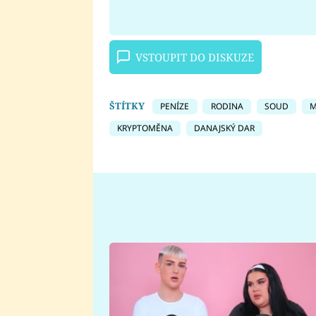
VSTOUPIT DO DISKUZE
ŠTÍTKY
PENÍZE
RODINA
SOUD
M
KRYPTOMĚNA
DANAJSKÝ DAR