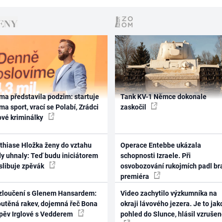
ma představila podzim: startuje
Tank KV-1 Němce dokonale
ma sport, vrací se Polabí, Zrádci
zaskočil
ové kriminálky
thiase Hložka ženy do vztahu
Operace Entebbe ukázala
dy uhnaly: Teď budu iniciátorem
schopnosti Izraele. Při
 slibuje zpěvák
osvobozování rukojmích padl br
premiéra
zloučení s Glenem Hansardem:
Video zachytilo výzkumníka na
outěná rakev, dojemná řeč Bona
okraji lávového jezera. Je to jak
zpěv Irglové s Vedderem
pohled do Slunce, hlásil vzruše