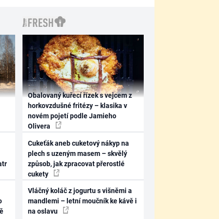
Obalovaný kuřecí řízek s vejcem z
horkovzdušné fritézy – klasika v
novém pojetí podle Jamieho
Olivera
Cukeťák aneb cuketový nákyp na
plech s uzeným masem – skvělý
atr
způsob, jak zpracovat přerostlé
cukety
Vláčný koláč z jogurtu s višněmi a
o
mandlemi – letní moučník ke kávě i
ně
na oslavu