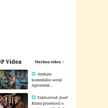
P Videa
Všechna videa
Sledujte
komediální seriál
Agrometal
exkluzivně na
prima+
Exkluzivně: Josef
Klíma promluvil o