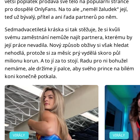
větší poplatek prodává své tělo na populární stránce
pro dospělé OnlyFans. Na to ale „neměl žaludek“ její,
teď už bývalý, přítel a ani řada partnerů po něm.
Sedmadvacetiletá kráska si tak stěžuje, že si kvůli
svému zaměstnání nemůže najít partnera, kterému by
její práce nevadila. Nový způsob obživy si však hledat
nehodlá, protože si za měsíc prý vydělá skoro půl
milionu korun. A to jí za to stojí. Radu pro ni bohužel
nemáme, ale držíme jí palce, aby svého prince na bílém
koni konečně potkala.
VIRÁLY
VIRÁLY