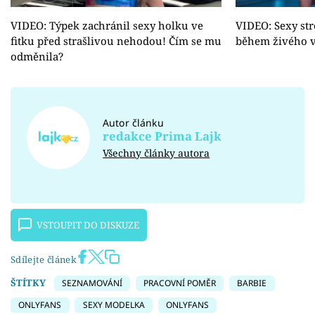
VIDEO: Týpek zachránil sexy holku ve
VIDEO: Sexy st
fitku před strašlivou nehodou! Čím se mu
během živého vy
odměnila?
Autor článku
redakce Prima Lajk
Všechny články autora
VSTOUPIT DO DISKUZE
Sdílejte článek
ŠTÍTKY
SEZNAMOVÁNÍ
PRACOVNÍ POMĚR
BARBIE
ONLYFANS
SEXY MODELKA
ONLYFANS