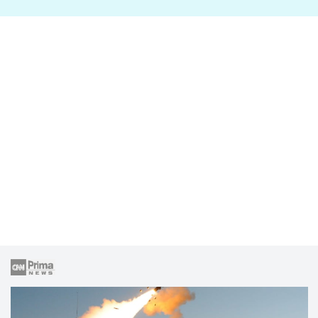
lže o své nevěře?