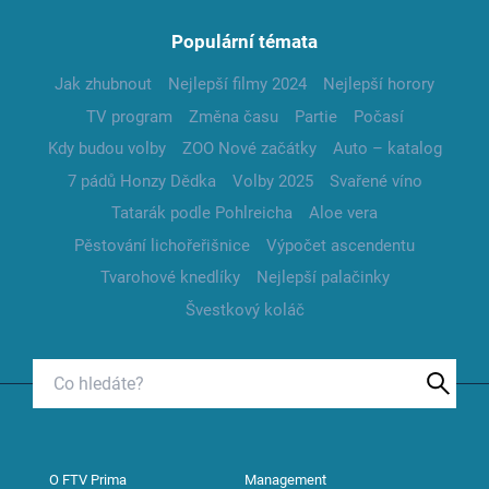
Populární témata
Jak zhubnout
Nejlepší filmy 2024
Nejlepší horory
TV program
Změna času
Partie
Počasí
Kdy budou volby
ZOO Nové začátky
Auto – katalog
7 pádů Honzy Dědka
Volby 2025
Svařené víno
Tatarák podle Pohlreicha
Aloe vera
Pěstování lichořeřišnice
Výpočet ascendentu
Tvarohové knedlíky
Nejlepší palačinky
Švestkový koláč
O FTV Prima
Management