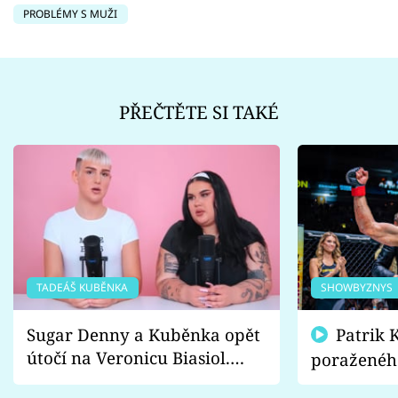
PROBLÉMY S MUŽI
PŘEČTĚTE SI TAKÉ
TADEÁŠ KUBĚNKA
SHOWBYZNYS
Sugar Denny a Kuběnka opět
Patrik Kincl se zastal
útočí na Veronicu Biasiol.
poraženéh
Proč je podle nich falešná a
fanoušci n