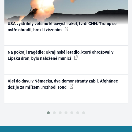
USA vystřílely většinu klíčových raket, tvrdí CNN. Trump se
ostře ohradil, hrozí i vězením
Na pokraji tragédie: Ukrajinské letadlo, které ohrožoval v
Lipsku dron, bylo naložené municí
Vjel do davu v Německu, dva demonstranty zabil. Afghánec
dožije za mřížemi, rozhodl soud