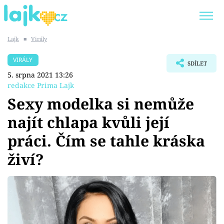
Lajk
■
Virály
Trendy:
KARLOS VÉMOLA
ONLYFANS
VIRÁLY
SDÍLET
SHOPAHOLICADEL
CLASH OF THE STARS
5. srpna 2021 13:26
redakce Prima Lajk
Sexy modelka si nemůže
najít chlapa kvůli její
Témata
práci. Čím se tahle kráska
Showbyznys
živí?
Youtubeři
Virály