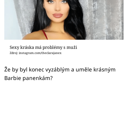
Sex a vztahy
Videa
Sledujte prima+
Přihlášení
Sexy kráska má problémy s muži
Zdroj: instagram.com/theclarajanex
Sledujte nás
Že by byl konec vyzáblým a uměle krásným
Barbie panenkám?