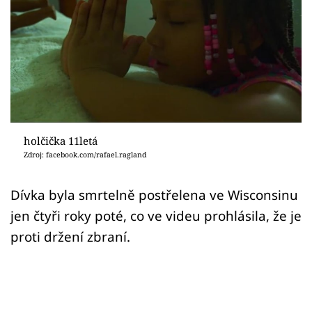
Sex a vztahy
Videa
Sledujte prima+
Přihlášení
holčička 11letá
Zdroj: facebook.com/rafael.ragland
Sledujte nás
Dívka byla smrtelně postřelena ve Wisconsinu
jen čtyři roky poté, co ve videu prohlásila, že je
proti držení zbraní.