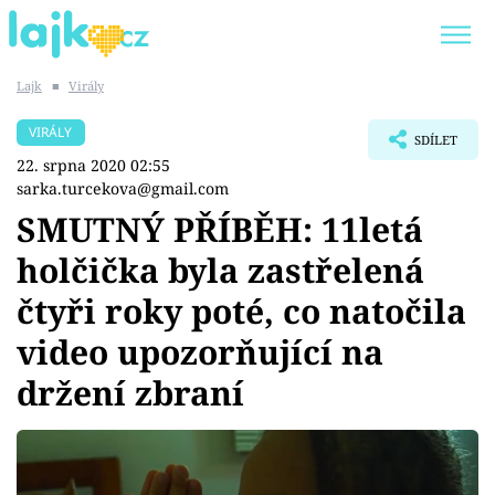
Lajk
■
Virály
Trendy:
KARLOS VÉMOLA
ONLYFANS
VIRÁLY
SDÍLET
SHOPAHOLICADEL
CLASH OF THE STARS
22. srpna 2020 02:55
sarka.turcekova@gmail.com
SMUTNÝ PŘÍBĚH: 11letá
holčička byla zastřelená
Témata
čtyři roky poté, co natočila
Showbyznys
video upozorňující na
držení zbraní
Youtubeři
Virály