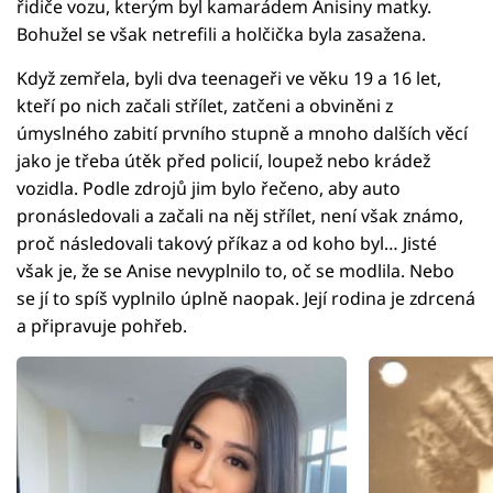
řidiče vozu, kterým byl kamarádem Anisiny matky.
Bohužel se však netrefili a holčička byla zasažena.
Když zemřela, byli dva teenageři ve věku 19 a 16 let,
kteří po nich začali střílet, zatčeni a obviněni z
úmyslného zabití prvního stupně a mnoho dalších věcí
jako je třeba útěk před policií, loupež nebo krádež
vozidla. Podle zdrojů jim bylo řečeno, aby auto
pronásledovali a začali na něj střílet, není však známo,
proč následovali takový příkaz a od koho byl… Jisté
však je, že se Anise nevyplnilo to, oč se modlila. Nebo
se jí to spíš vyplnilo úplně naopak. Její rodina je zdrcená
a připravuje pohřeb.