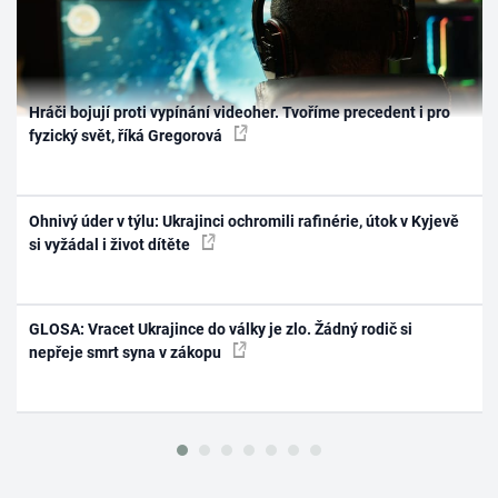
Hráči bojují proti vypínání videoher. Tvoříme precedent i pro
fyzický svět, říká Gregorová
Ohnivý úder v týlu: Ukrajinci ochromili rafinérie, útok v Kyjevě
si vyžádal i život dítěte
GLOSA: Vracet Ukrajince do války je zlo. Žádný rodič si
nepřeje smrt syna v zákopu