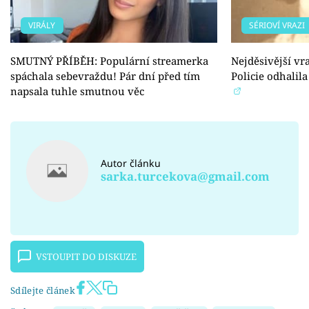
VIRÁLY
SÉRIOVÍ VRAZI
SMUTNÝ PŘÍBĚH: Populární streamerka
Nejděsivější vr
spáchala sebevraždu! Pár dní před tím
Policie odhalil
napsala tuhle smutnou věc
Autor článku
sarka.turcekova@gmail.com
VSTOUPIT DO DISKUZE
Sdílejte článek