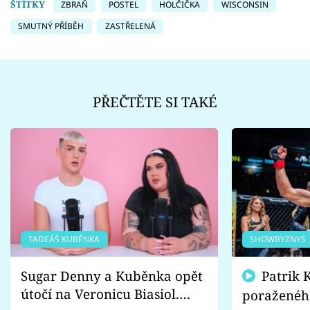
ŠTÍTKY
ZBRAŇ
POSTEL
HOLČIČKA
WISCONSIN
SMUTNÝ PŘÍBĚH
ZASTŘELENÁ
PŘEČTĚTE SI TAKÉ
TADEÁŠ KUBĚNKA
SHOWBYZNYS
Sugar Denny a Kuběnka opět
Patrik Kincl se zastal
útočí na Veronicu Biasiol.
poraženéh