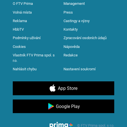
O FTV Prima
Management
Volná místa
Press
Reklama
Castingy a výzvy
HbbTV
Kontakty
Podmínky užívání
Zpracování osobních údajů
Cookies
Nápověda
Vlastník FTV Prima spol. s
Redakce
r.o.
Nahlásit chybu
Nastavení soukromí
App Store
Google Play
© FTV Prima spol. s r.o.