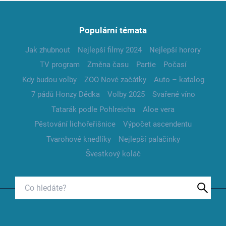
Populární témata
Jak zhubnout
Nejlepší filmy 2024
Nejlepší horory
TV program
Změna času
Partie
Počasí
Kdy budou volby
ZOO Nové začátky
Auto – katalog
7 pádů Honzy Dědka
Volby 2025
Svařené víno
Tatarák podle Pohlreicha
Aloe vera
Pěstování lichořeřišnice
Výpočet ascendentu
Tvarohové knedlíky
Nejlepší palačinky
Švestkový koláč