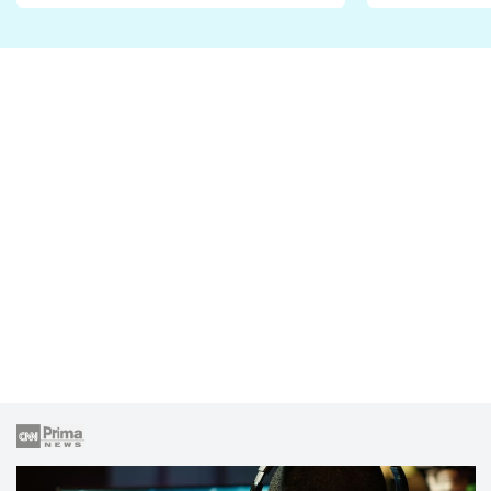
Proč je podle nich falešná a
fanoušci n
lže o své nevěře?