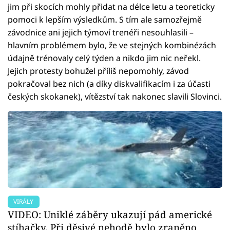
jim při skocích mohly přidat na délce letu a teoreticky
pomoci k lepším výsledkům. S tím ale samozřejmě
závodnice ani jejich týmoví trenéři nesouhlasili –
hlavním problémem bylo, že ve stejných kombinézách
údajně trénovaly celý týden a nikdo jim nic neřekl.
Jejich protesty bohužel příliš nepomohly, závod
pokračoval bez nich (a díky diskvalifikacím i za účasti
českých skokanek), vítězství tak nakonec slavili Slovinci.
VIRÁLY
VIDEO: Uniklé záběry ukazují pád americké
stíhačky. Při děsivé nehodě bylo zraněno