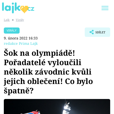
Lajk
■
Virály
Trendy:
KARLOS VÉMOLA
ONLYFANS
VIRÁLY
SDÍLET
SHOPAHOLICADEL
CLASH OF THE STARS
9. února 2022 16:33
redakce Prima Lajk
Šok na olympiádě!
Pořadatelé vyloučili
Témata
několik závodnic kvůli
Showbyznys
jejich oblečení! Co bylo
špatně?
Youtubeři
Virály