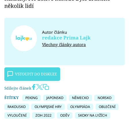
několik lidí
Autor článku
redakce Prima Lajk
Všechny články autora
VSTOUPIT DO DISKUZE
Sdílejte článek
ŠTÍTKY
PEKING
JAPONSKO
NĚMECKO
NORSKO
RAKOUSKO
OLYMPIJSKÉ HRY
OLYMPIÁDA
OBLEČENÍ
VYLOUČENÍ
ZOH 2022
ODĚV
SKOKY NA LYŽÍCH