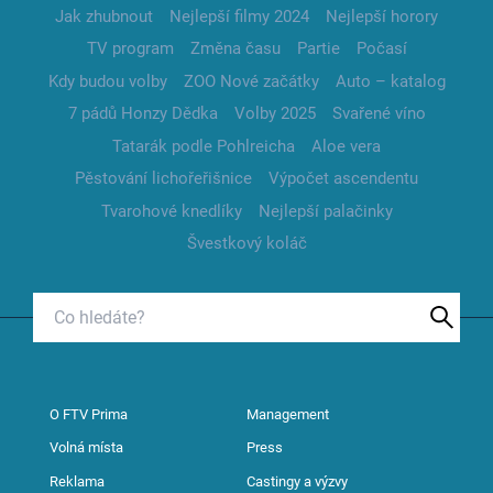
Jak zhubnout
Nejlepší filmy 2024
Nejlepší horory
TV program
Změna času
Partie
Počasí
Kdy budou volby
ZOO Nové začátky
Auto – katalog
7 pádů Honzy Dědka
Volby 2025
Svařené víno
Tatarák podle Pohlreicha
Aloe vera
Pěstování lichořeřišnice
Výpočet ascendentu
Tvarohové knedlíky
Nejlepší palačinky
Švestkový koláč
O FTV Prima
Management
Volná místa
Press
Reklama
Castingy a výzvy