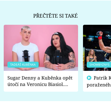
PŘEČTĚTE SI TAKÉ
TADEÁŠ KUBĚNKA
SHOWBYZNYS
Sugar Denny a Kuběnka opět
Patrik Kincl se zastal
útočí na Veronicu Biasiol.
poraženéh
Proč je podle nich falešná a
fanoušci n
lže o své nevěře?