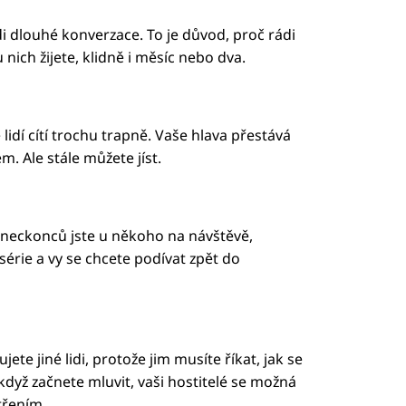
di dlouhé konverzace. To je důvod, proč rádi
nich žijete, klidně i měsíc nebo dva.
 lidí cítí trochu trapně. Vaše hlava přestává
. Ale stále můžete jíst.
 Koneckonců jste u někoho na návštěvě,
série a vy se chcete podívat zpět do
ete jiné lidi, protože jim musíte říkat, jak se
, když začnete mluvit, vaši hostitelé se možná
třením.