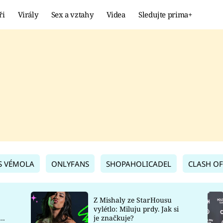
ři
Virály
Sex a vztahy
Videa
Sledujte prima+
Showbyznys
Extrém
VIRÁLY
KURIOZITY
VIDEA
KVÍZY
S VÉMOLA
ONLYFANS
SHOPAHOLICADEL
CLASH OF
Z Mishaly ze StarHousu
vylétlo: Miluju prdy. Jak si
co
je značkuje?