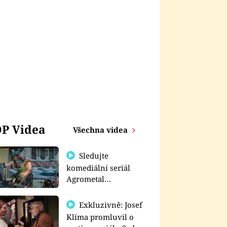
P Videa
Všechna videa
Sledujte
komediální seriál
Agrometal
exkluzivně na
prima+
Exkluzivně: Josef
Klíma promluvil o