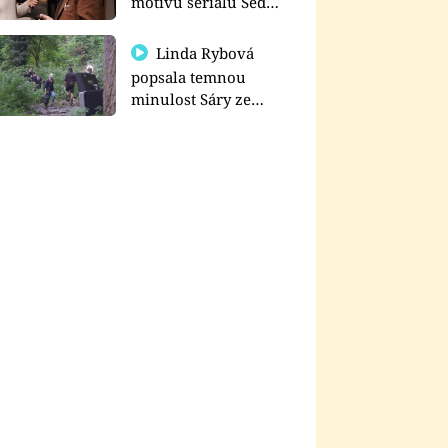
motivu seriálu Sedm
schodů k moci
Linda Rybová
popsala temnou
minulost Sáry ze
seriálu Zákony vlka