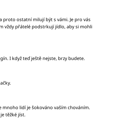
a proto ostatní milují být s vámi. Je pro vás
 vždy přátelé podstrkují jídlo, aby si mohli
ogín. I když teď ještě nejste, brzy budete.
ačky.
že mnoho lidí je šokováno vaším chováním.
e těžké jíst.