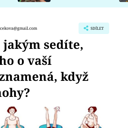
rcekova@gmail.com
SDÍLET
 jakým sedíte,
o o vaší
 znamená, když
 nohy?