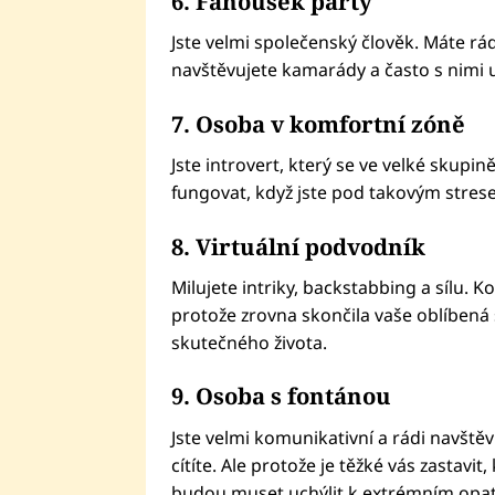
6. Fanoušek párty
Jste velmi společenský člověk. Máte rá
navštěvujete kamarády a často s nimi u 
7. Osoba v komfortní zóně
Jste introvert, který se ve velké skupině
fungovat, když jste pod takovým stresem
8. Virtuální podvodník
Milujete intriky, backstabbing a sílu.
protože zrovna skončila vaše oblíbená 
skutečného života.
9. Osoba s fontánou
Jste velmi komunikativní a rádi navštěvuj
cítíte. Ale protože je těžké vás zastavit
budou muset uchýlit k extrémním opa