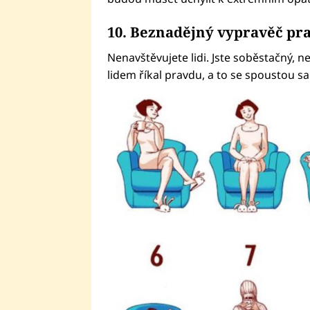
10. Beznadějný vypravěč pr
Nenavštěvujete lidi. Jste soběstačný, n
lidem říkal pravdu, a to se spoustou s