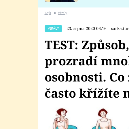
se v Plzni stalo
Lajk
■
Virály
23. srpna 2020 06:16
sarka.tu
VIRÁLY
TEST: Způsob,
prozradí mnoh
osobnosti. Co
často křížíte