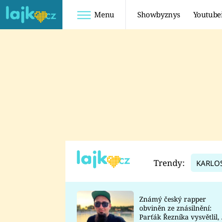
Menu
Showbyznys
Youtube
Youtuberky
Youtubeři
SHOPAHOLICADEL
FATTYPILLOW
ANNA ŠULC
FREESCOOT
SUGAR DENNY
ADAM KAJUMI
LADUŠKA
TADEÁŠ KUBĚNKA
DOMINIKA
DATEL
Trendy:
KARLO
MYSLIVCOVÁ
Známý český rapper
obviněn ze znásilnění:
Parťák Řezníka vysvětlil, 