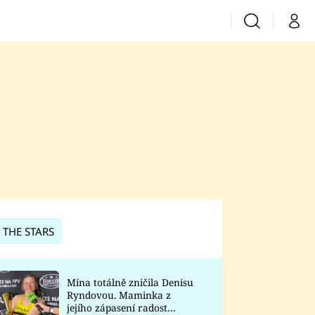
Vyhledávání
Můj 
Prima+
CNN Prima News
Prima Fresh
Prima Living
Prima Zoom
 THE STARS
Prima Lajk
Mína totálně zničila Denisu
Ryndovou. Maminka z
Sledujte nás
jejího zápasení radost