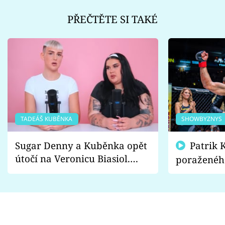
PŘEČTĚTE SI TAKÉ
TADEÁŠ KUBĚNKA
SHOWBYZNYS
Sugar Denny a Kuběnka opět
Patrik Kincl se zastal
útočí na Veronicu Biasiol.
poraženéh
Proč je podle nich falešná a
fanoušci n
lže o své nevěře?