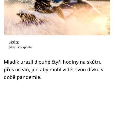
Sex a vztahy
Videa
Sledujte prima+
Přihlášení
Skútr.
Zdroj: istockphoto
Sledujte nás
Mladík urazil dlouhé čtyři hodiny na skútru
přes oceán, jen aby mohl vidět svou dívku v
době pandemie.