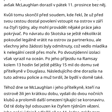
avšak McLaughlan dorazil v pátek 11. prosince bez něj.
Kvůli tomu skončil před soudem, kde řekl, že už před
svou cestou dostal povolení vstoupit na ostrov v září
na čtyři týdny, aby mohl provádět nějaké práce jako
pokrývač. Po návratu do Skotska se ještě několikrát
pokoušel legálně vrátit na ostrov za partnerkou, ale
všechny jeho žádosti byly odmítnuty, což vedlo mladíka
k nelegální cestě přes moře. Po dvoutýdenní izolaci
však vyrazil na oceán. Po jeho příjezdu na Ramsay
kolem 13 hodin šel ještě pěšky 15 mil do domu své
přítelkyně v Douglasu. Následujícího dne dorazila na
tuto adresu policie a muž tvrdil, že bydlí v domě také.
Téhož dne se McLaughlan i jeho přítelkyně, kteří na
ostrově žili jen krátkou dobu, vydali do dvou nočních
klubů a prolomili další omezení týkající se koronaviru.
Od té doby byl odsouzen ke čtyřem týdnům vězení.