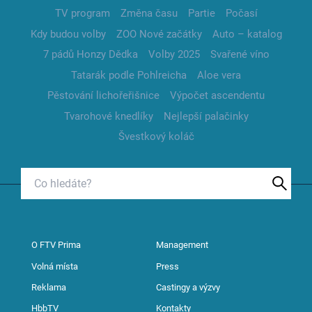
TV program
Změna času
Partie
Počasí
Kdy budou volby
ZOO Nové začátky
Auto – katalog
7 pádů Honzy Dědka
Volby 2025
Svařené víno
Tatarák podle Pohlreicha
Aloe vera
Pěstování lichořeřišnice
Výpočet ascendentu
Tvarohové knedlíky
Nejlepší palačinky
Švestkový koláč
O FTV Prima
Management
Volná místa
Press
Reklama
Castingy a výzvy
HbbTV
Kontakty