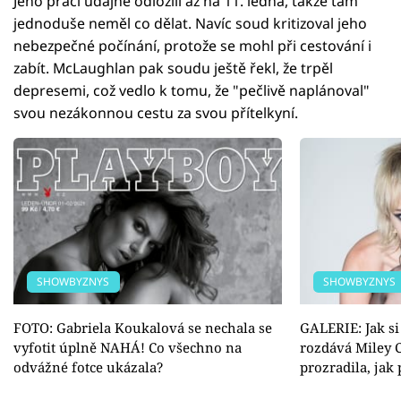
Jeho práci údajně odložili až na 11. ledna, takže tam
jednoduše neměl co dělat. Navíc soud kritizoval jeho
nebezpečné počínání, protože se mohl při cestování i
zabít. McLaughlan pak soudu ještě řekl, že trpěl
depresemi, což vedlo k tomu, že "pečlivě naplánoval"
svou nezákonnou cestu za svou přítelkyní.
SHOWBYZNYS
SHOWBYZNYS
FOTO: Gabriela Koukalová se nechala se
GALERIE: Jak s
vyfotit úplně NAHÁ! Co všechno na
rozdává Miley 
odvážné fotce ukázala?
prozradila, jak