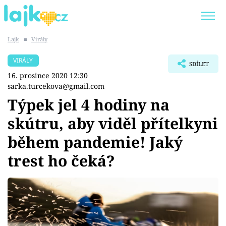
Lajk
■
Virály
Trendy:
KARLOS VÉMOLA
ONLYFANS
VIRÁLY
SDÍLET
SHOPAHOLICADEL
CLASH OF THE STARS
16. prosince 2020 12:30
sarka.turcekova@gmail.com
Týpek jel 4 hodiny na
skútru, aby viděl přítelkyni
Témata
během pandemie! Jaký
Showbyznys
trest ho čeká?
Youtubeři
Virály