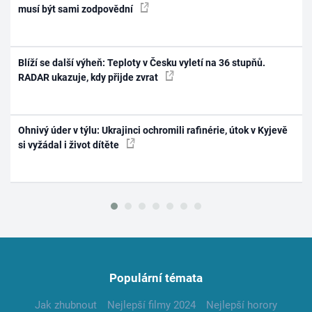
musí být sami zodpovědní
Blíží se další výheň: Teploty v Česku vyletí na 36 stupňů.
RADAR ukazuje, kdy přijde zvrat
Ohnivý úder v týlu: Ukrajinci ochromili rafinérie, útok v Kyjevě
si vyžádal i život dítěte
Populární témata
Jak zhubnout
Nejlepší filmy 2024
Nejlepší horory