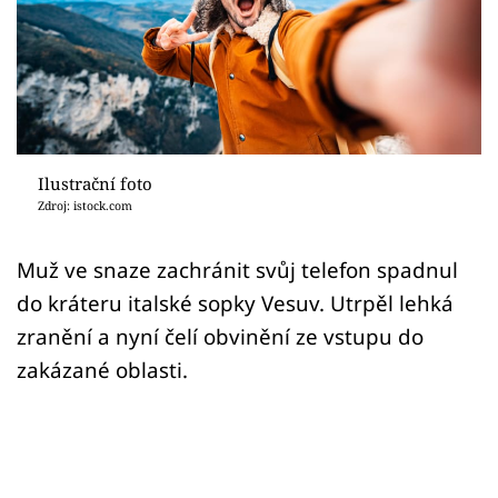
Sex a vztahy
Videa
Sledujte prima+
Přihlášení
Ilustrační foto
Zdroj: istock.com
Sledujte nás
Muž ve snaze zachránit svůj telefon spadnul
do kráteru italské sopky Vesuv. Utrpěl lehká
zranění a nyní čelí obvinění ze vstupu do
zakázané oblasti.