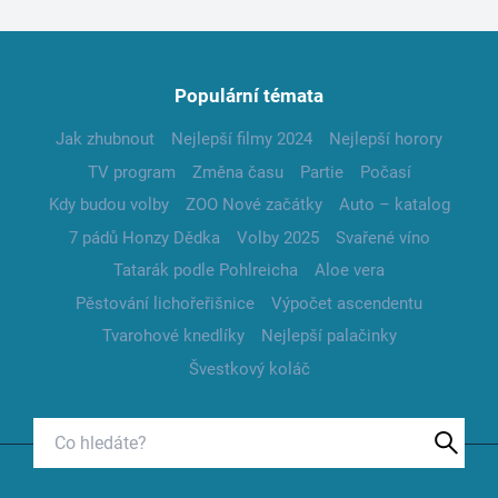
Populární témata
Jak zhubnout
Nejlepší filmy 2024
Nejlepší horory
TV program
Změna času
Partie
Počasí
Kdy budou volby
ZOO Nové začátky
Auto – katalog
7 pádů Honzy Dědka
Volby 2025
Svařené víno
Tatarák podle Pohlreicha
Aloe vera
Pěstování lichořeřišnice
Výpočet ascendentu
Tvarohové knedlíky
Nejlepší palačinky
Švestkový koláč