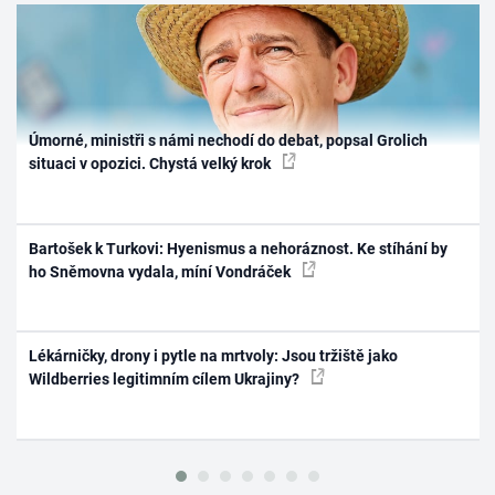
Úmorné, ministři s námi nechodí do debat, popsal Grolich
situaci v opozici. Chystá velký krok
Bartošek k Turkovi: Hyenismus a nehoráznost. Ke stíhání by
ho Sněmovna vydala, míní Vondráček
Lékárničky, drony i pytle na mrtvoly: Jsou tržiště jako
Wildberries legitimním cílem Ukrajiny?