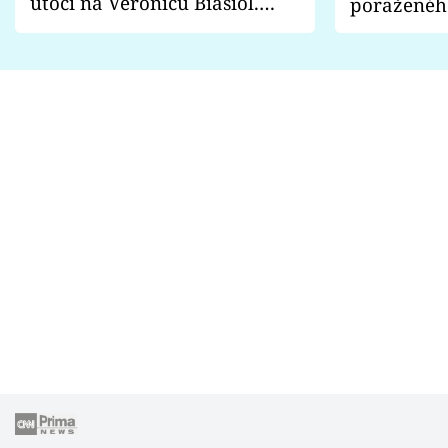
útočí na Veronicu Biasiol.
poraženéh
Proč je podle nich falešná a
fanoušci n
lže o své nevěře?