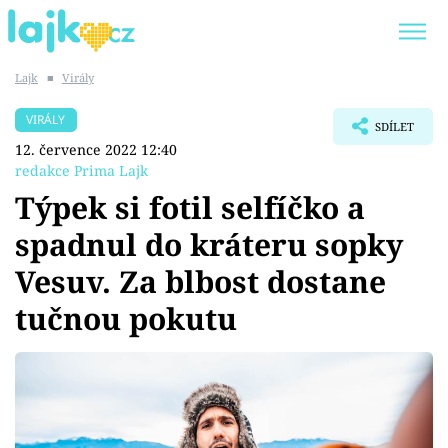
Lajk
■
Virály
Trendy:
KARLOS VÉMOLA
ONLYFANS
VIRÁLY
SDÍLET
SHOPAHOLICADEL
CLASH OF THE STARS
12. července 2022 12:40
redakce Prima Lajk
Týpek si fotil selfíčko a
spadnul do kráteru sopky
Témata
Vesuv. Za blbost dostane
Showbyznys
tučnou pokutu
Youtubeři
Virály