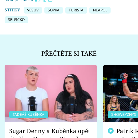
ŠTÍTKY
VESUV
SOPKA
TURISTA
NEAPOL
SELFICKO
PŘEČTĚTE SI TAKÉ
TADEÁŠ KUBĚNKA
SHOWBYZNYS
Sugar Denny a Kuběnka opět
Patrik Kincl se zastal