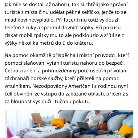
Jakmile se dostali až nahoru, tak si chtěli jako správní
turisté z místa činu udělat pěkné selfíčko, jenže to se
mladíkovi nevyplatilo. Při focení mu totiž vyklouzl
telefon z ruky a spadnul dovnitř sopky. Při pokusu
získat mobil zpátky mu to ale podklouzlo a zřítil se z
výšky několika metrů dolů do kráteru.
Na pomoc okamžitě přispěchali místní průvodci, kteří
pomocí slaňování vytáhli turistu nahoru do bezpečí.
Četná zranění a pohmožděniny poté ošetřili přivolaní
záchranáři horské služby, kteří přiletěli na pomoc
vrtulníkem. Nezodpovědný Američan i s rodinou nyní
čelí obvinění ze vstupu do zakázané oblasti, přičemž si
za hloupost vyslouží i tučnou pokutu.